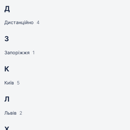
Д
Дистанційно
4
З
Запоріжжя
1
К
Київ
5
Л
Львів
2
Х