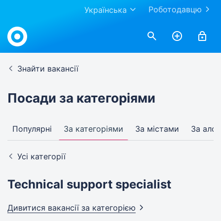
Роботодавцю
Українська
Знайти вакансії
Посади за категоріями
Популярні
За категоріями
За містами
За алф
Усі категорії
Technical support specialist
Дивитися вакансії за
категорією