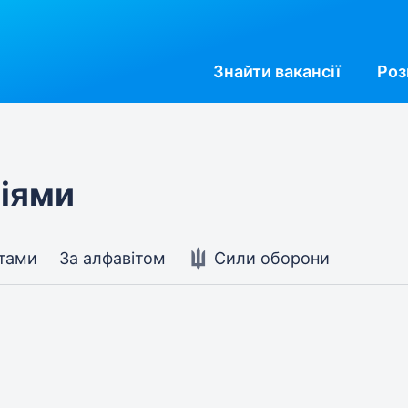
Знайти
вакансії
Роз
ріями
стами
За алфавітом
Сили оборони