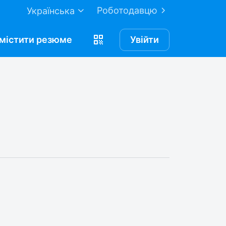
Роботодавцю
Українська
містити
резюме
Увійти