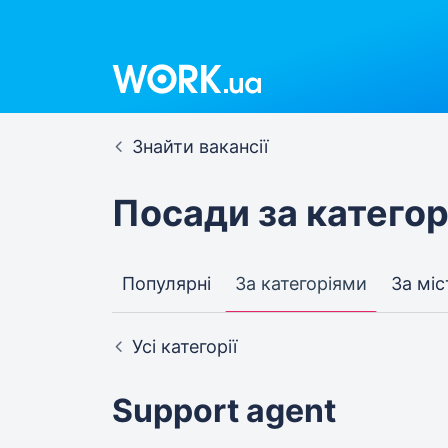
Знайти вакансії
Посади за катего
Популярні
За категоріями
За мі
Усі категорії
Support agent