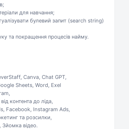
в;
теріали для навчання;
алізувати булевий запит (search string)
уку та покращення процесів найму.
leverStaff, Canva, Chat GPT,
oogle Sheets, Word, Exel
ram,
ід контента до ліда,
, Facebook, Instagram Ads,
ркетинг та розсилки,
, Зйомка відео.