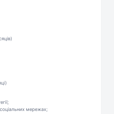
сяців)
яці)
гії;
 соціальних мережах;