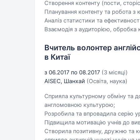
Створення контенту (пости, сторіс,
Планування контенту та робота з 
Аналіз статистики та ефективності
Взаємодія з аудиторією, обробка к
Вчитель волонтер англійс
в Китаї
з 06.2017 по 08.2017
(3 місяці)
AISEC, Шанхай
(Освіта, наука)
Сприяла культурному обміну та д
англомовною культурою;
Розробила та впровадила серію ур
Підвищила мотивацію учнів до вив
Створила позитивну, дружню та 
сприяло активній участі учнів на у