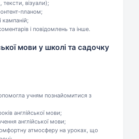
 тексти, візуали);
контент-планом;
 кампаній;
оментарів і повідомлень та інше.
ької мови у школі та садочку
опомогла учням познайомитися з
оків англійської мови;
чення англійської мови;
комфортну атмосферу на уроках, що
році;