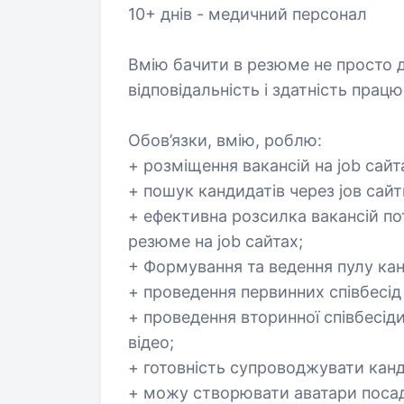
10+ днів - медичний персонал
Вмію бачити в резюме не просто до
відповідальність і здатність працю
Обов’язки, вмію, роблю:
+ розміщення вакансій на job сайт
+ пошук кандидатів через јов сайти
+ ефективна розсилка вакансій по
резюме на јоb сайтах;
+ Формування та ведення пулу канд
+ проведення первинних співбесід
+ проведення вторинної співбесід
відео;
+ готовність супроводжувати канд
+ можу створювати аватари посад,