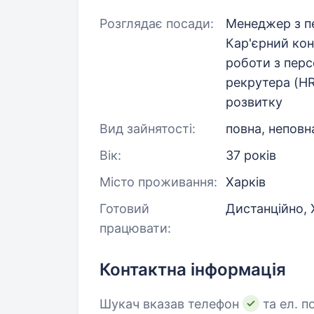
Розглядає посади:
Менеджер з п
Кар'єрний ко
роботи з перс
рекрутера (HR
розвитку
Вид зайнятості:
повна, неповн
Вік:
37 років
Місто проживання:
Харків
Готовий
Дистанційно, 
працювати:
Контактна інформація
Шукач вказав телефон
та ел. п