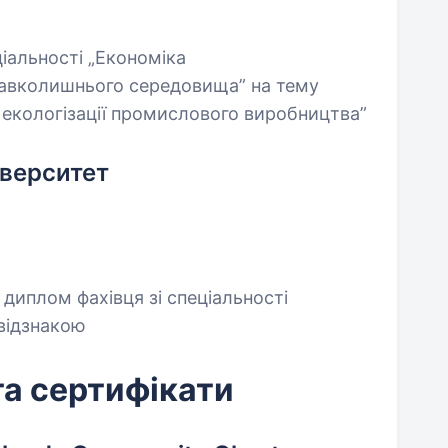
ціальності „Економіка
навколишнього середовища” на тему
 екологізації промислового виробництва”
верситет
диплом фахівця зі спеціальності
відзнакою
та сертифікати