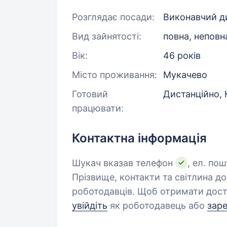
Розглядає посади:
Виконавчий ди
Вид зайнятості:
повна, неповн
Вік:
46 років
Місто проживання:
Мукачево
Готовий
Дистанційно, 
працювати:
Контактна інформація
Шукач вказав телефон
, ел. по
Прізвище, контакти та світлина д
роботодавців. Щоб отримати дост
увійдіть
як роботодавець або
зар