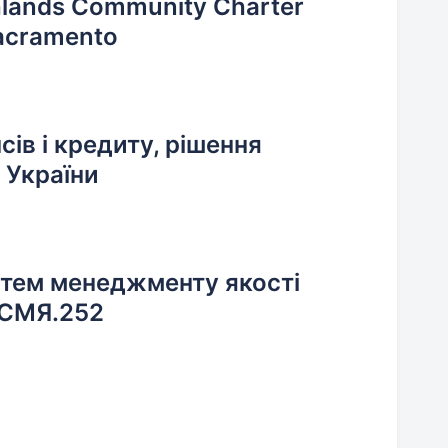
hlands Community Charter
Sacramento
5
ів і кредиту, рішення
 України
стем менеджменту якості
АСМЯ.252