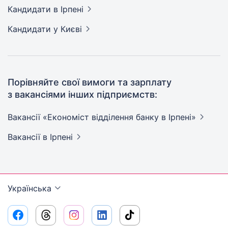
Кандидати
в Ірпені
Кандидати
у Києві
Порівняйте свої вимоги та зарплату
з вакансіями інших підприємств:
Вакансії «Економіст відділення банку в
Ірпені»
Вакансії
в Ірпені
Українська