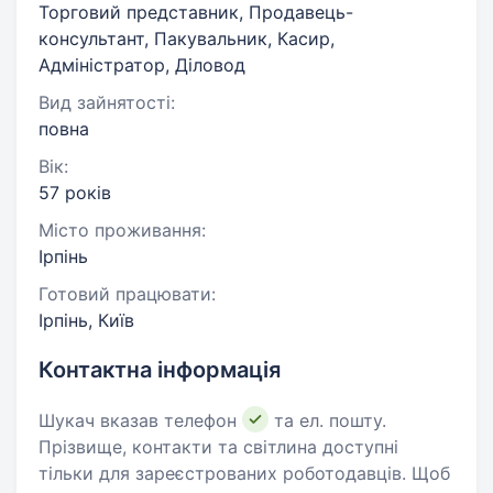
Торговий представник, Продавець-
консультант, Пакувальник, Касир,
Адміністратор, Діловод
Вид зайнятості:
повна
Вік:
57 років
Місто проживання:
Ірпінь
Готовий працювати:
Ірпінь, Київ
Контактна інформація
Шукач вказав телефон
та ел. пошту.
Прізвище, контакти та світлина доступні
тільки для зареєстрованих роботодавців. Щоб