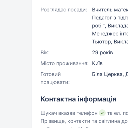
Розглядає посади:
Вчитель матем
Педагог з під
робіт, Виклад
Менеджер інте
Тьютор, Викл
Вік:
29 років
Місто проживання:
Київ
Готовий
Біла Церква, 
працювати:
Контактна інформація
Шукач вказав телефон
та ел. п
Прізвище, контакти та світлина д