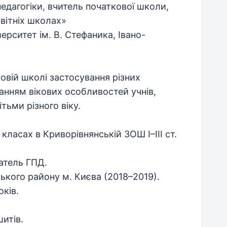
педагогіки, вчитель початкової школи,
вітніх школах»
рситет ім. В. Стефаника, Івано-
овій школі застосування різних
анням вікових особливостей учнів,
тьми різного віку.
класах в Криворівнянській ЗОШ I–III ст.
атель ГПД.
ького району м. Києва (2018–2019).
оків.
шитів.