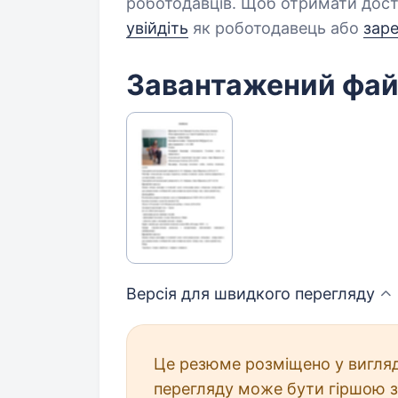
роботодавців. Щоб отримати дост
увійдіть
як роботодавець або
зар
Завантажений фа
Версія для швидкого
перегляду
Це резюме розміщено у вигляд
перегляду може бути гіршою з