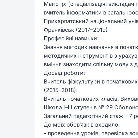
Магістр: (спеціалізація: викладач 
вчитель інформатики в загальноос
Прикарпатський національний уніве
Франківськ (2017–2019)
Професійні навички:
Знання методик навчання в початк
методичних інструментів з урахув
вміння знаходити спільну мову з ді
Досвід роботи:
Вчитель фізкультури в початкових 
(2015–2018).
Вчитель початкових класів. Вихов
Школа I–III cтупенів № 29 Оболонс
Загальний педагогічний стаж – 7 р
До моїх обов’язків входило:
- проведення уроків, перевірка зо