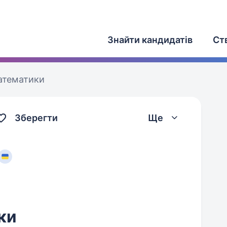
Знайти кандидатів
Ст
атематики
Зберегти
Ще
ки