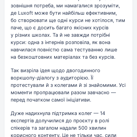
зовнішня потреба, ми намагалися зрозуміти,
де Luxoft може бути найбільш ефективним,
бо створювати ще одні курси не хотілося, тим
паче, що є досить багато якісних курсів
у різних школах. Та й не завжди потрібні
курси: одна з інтернів розповіла, як вона
навчилася повністю сама тестуванню лише
на безкоштовних матеріалах та без курсів.
Так визріла ідея щодо двогодинного
воркшопу-діалогу з аудиторією. Її
протестували й з колегами й зі знайомими. Усі
моменти пропрацювали разом завчасно —
перед початком самої ініціативи.
Дуже надихнула підтримка колег — 14
експертів долучилися до проєкту в ролі
спікерів та загалом надали 500 хвилин
корисного контенту. Це не тільки час, сили