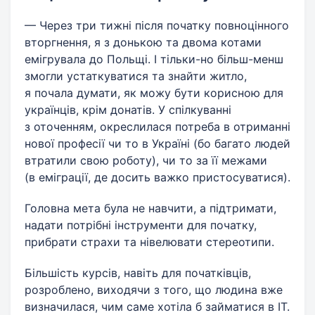
— Через три тижні після початку повноцінного
вторгнення, я з донькою та двома котами
емігрувала до Польщі. І тільки-но більш-менш
змогли устаткуватися та знайти житло,
я почала думати, як можу бути корисною для
українців, крім донатів. У спілкуванні
з оточенням, окреслилася потреба в отриманні
нової професії чи то в Україні (бо багато людей
втратили свою роботу), чи то за її межами
(в еміграції, де досить важко пристосуватися).
Головна мета була не навчити, а підтримати,
надати потрібні інструменти для початку,
прибрати страхи та нівелювати стереотипи.
Більшість курсів, навіть для початківців,
розроблено, виходячи з того, що людина вже
визначилася, чим саме хотіла б займатися в IT.