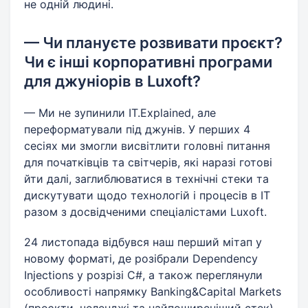
не одній людині.
— Чи плануєте розвивати проєкт?
Чи є інші корпоративні програми
для джуніорів в Luxoft?
— Ми не зупинили IT.Explained, але
переформатували під джунів. У перших 4
сесіях ми змогли висвітлити головні питання
для початківців та світчерів, які наразі готові
йти далі, заглиблюватися в технічні стеки та
дискутувати щодо технологій і процесів в IT
разом з досвідченими спеціалістами Luxoft.
24 листопада відбувся наш перший мітап у
новому форматі, де розібрали Dependency
Injections у розрізі С#, а також переглянули
особливості напрямку Banking&Capital Markets
(проєкти, челенджі та найпоширеніший стек).