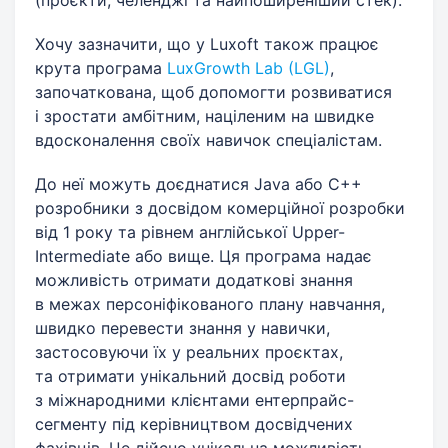
Хочу зазначити, що у Luxoft також працює
крута програма
LuxGrowth Lab (LGL)
,
започаткована, щоб допомогти розвиватися
і зростати амбітним, націленим на швидке
вдосконалення своїх навичок спеціалістам.
До неї можуть доєднатися Java або С++
розробники з досвідом комерційної розробки
від 1 року та рівнем англійської Upper-
Intermediate або вище. Ця програма надає
можливість отримати додаткові знання
в межах персоніфікованого плану навчання,
швидко перевести знання у навички,
застосовуючи їх у реальних проєктах,
та отримати унікальний досвід роботи
з міжнародними клієнтами ентерпрайс-
сегменту під керівництвом досвідчених
фахівців. Це дійсно унікальна можливість