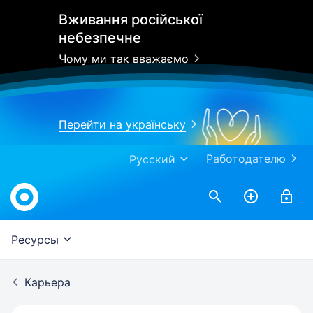
Вживання російської
небезпечне
Чому ми так вважаємо
Перейти на українську
Работодателю
Русский
Work.ua
Ресурсы
Карьера