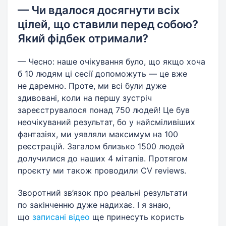
— Чи вдалося досягнути всіх
цілей, що ставили перед собою?
Який фідбек отримали?
— Чесно: наше очікування було, що якщо хоча
б 10 людям ці сесії допоможуть — це вже
не даремно. Проте, ми всі були дуже
здивовані, коли на першу зустріч
зареєструвалося понад 750 людей! Це був
неочікуваний результат, бо у найсміливіших
фантазіях, ми уявляли максимум на 100
реєстрацій. Загалом близько 1500 людей
долучилися до наших 4 мітапів. Протягом
проєкту ми також проводили CV reviews.
Зворотний зв’язок про реальні результати
по закінченню дуже надихає. І я знаю,
що
записані відео
ще принесуть користь