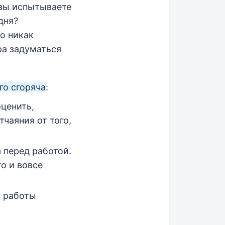
 вы испытываете
дня?
о никак
ра задуматься
го сгоряча
:
оценить,
чаяния от того,
 перед работой.
о и вовсе
а работы