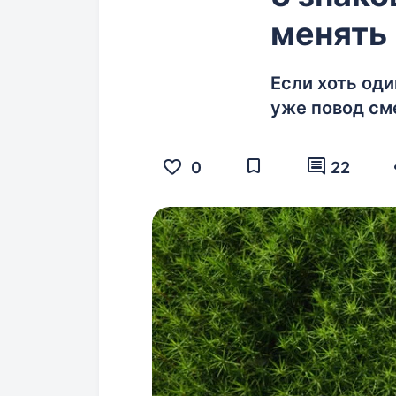
менять
Если хоть оди
уже повод сме
0
22