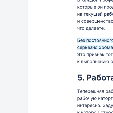
которые он про
на текущей раб
и совершенство
что делаете.
Без постоянног
серьезно хрома
Это признак тог
к выполнению о
5. Работ
Теперешняя раб
рабочую каторгу
интересно. Заду
к которой отно