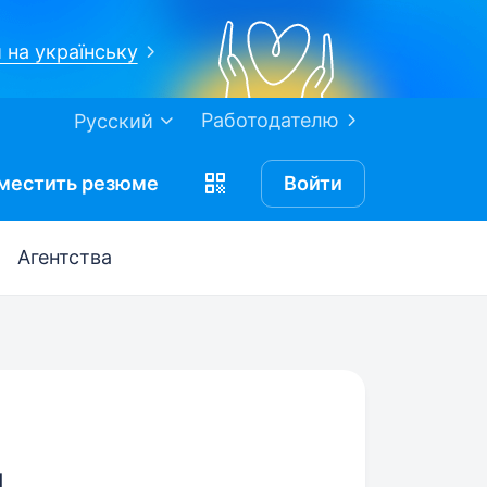
 на українську
Работодателю
Русский
местить
резюме
Войти
Агентства
я