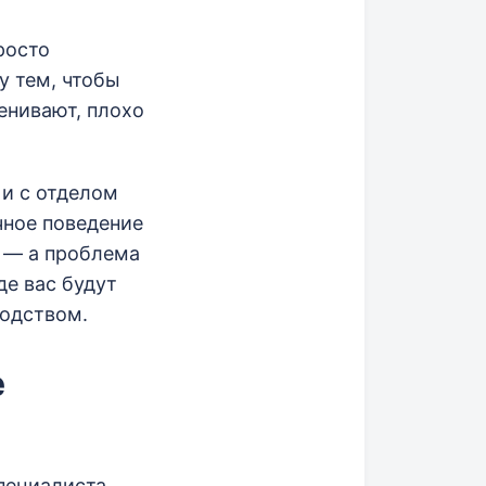
росто
у тем, чтобы
енивают, плохо
 и с отделом
чное поведение
, — а проблема
де вас будут
водством.
е
пециалиста,