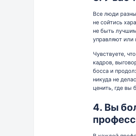
Все люди разны
не сойтись хар
не быть лучшим
управляют или 
Чувствуете, чт
кадров, выгово
босса и продол
никуда не дела
ценить, где вы
4. Вы бо
професс
В каждой профе