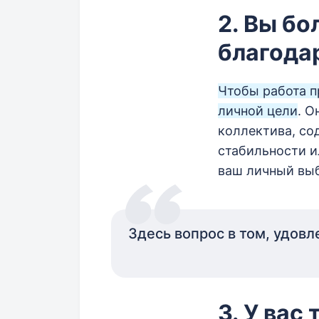
2. Вы бо
благода
Чтобы работа п
личной цели
. О
коллектива, со
стабильности и
ваш личный выб
Здесь вопрос в том, удовл
3. У вас