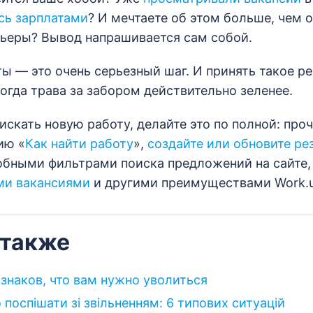
сь зарплатами
? И мечтаете об этом больше, чем 
ьеры? Вывод напрашивается сам собой.
ты — это очень серьезный шаг. И принять такое р
ногда трава за забором действительно зеленее.
искать новую работу, делайте это по полной: про
ию «
Как найти работу
»,
создайте или обновите р
обными фильтрами поиска предложений на сайте
и вакансиями
и другими преимуществами Work.u
 также
знаков, что вам нужно уволиться
 поспішати зі звільненням: 6 типових ситуацій