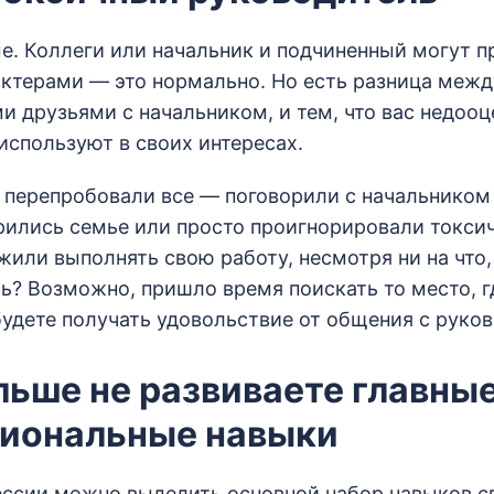
е. Коллеги или начальник и подчиненный могут п
актерами — это нормально. Но есть разница межд
и друзьями с начальником, и тем, что вас недооц
используют в своих интересах.
о перепробовали все — поговорили с начальником
рились семье или просто проигнорировали токси
жили выполнять свою работу, несмотря ни на что
сь? Возможно, пришло время поискать то место, г
 будете получать удовольствие от общения с руко
льше не развиваете главны
иональные навыки
ссии можно выделить основной набор навыков с