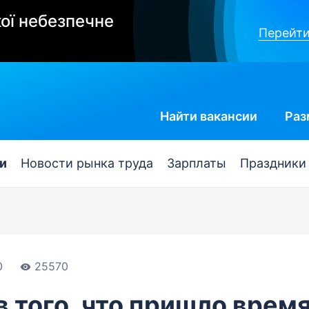
ої небезпечне
Перейти
Найти
вакансии
Раз
и
Новости рынка труда
Зарплаты
Праздники
0
25570
в того, что пришло врем