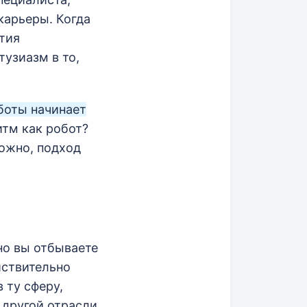
карьеры. Когда
тия
тузиазм в то,
боты начинает
итм как робот?
можно, подход
но вы отбываете
йствительно
 ту сферу,
 другой отрасли