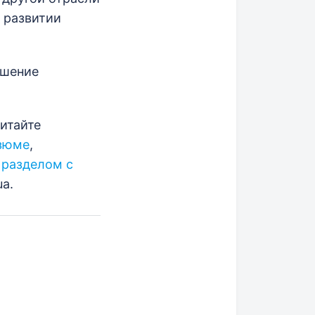
о развитии
ешение
читайте
езюме
,
,
разделом с
a.