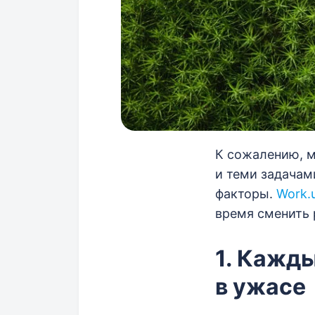
К сожалению, 
и теми задачам
факторы.
Work.
время сменить 
1. Кажд
в ужасе