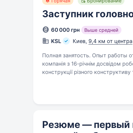
Горячая
Бронирование
Заступник головно
60 000 грн
Выше средней
KSL
Киев,
9,4 км от центра
Полная занятость. Опыт работы от 2 лет. KSL — відом
компанія з 16-річнім досвідом роб
конструкції різного конструктиву
комплексної металообробки (має
Резюме — первый