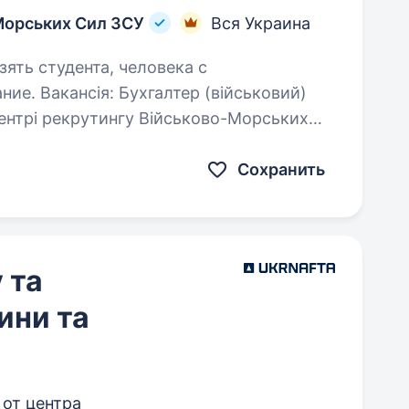
Морських Сил ЗСУ
Вся Украина
зять студента, человека с
йськовий)
центрі рекрутингу Військово-Морських
діл шукає фахових спеціалістів
 Сили України! Дистанційний…
Сохранить
 та
ини та
м от центра