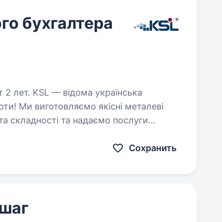
го бухгалтера
а українська
оти! Ми виготовляємо якісні металеві
 та складності та надаємо послуги
мо своє виробництво повного…
Сохранить
 шаг