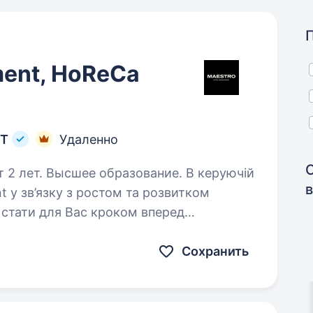
ment, HoReCa
T
Удаленно
т. Высшее образование. В керуючій
t у зв’язку з ростом та розвитком
е стати для Вас кроком вперед
о розглянути можливість зайняти
Сохранить