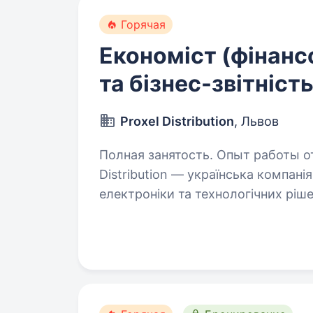
Горячая
Економіст (фінанс
та бізнес-звітність
Proxel Distribution
, Львов
Полная занятость. Опыт работы от 2 
Distribution — українська компанія
електроніки та технологічних ріше
та аналітику, щоб забезпечити еф