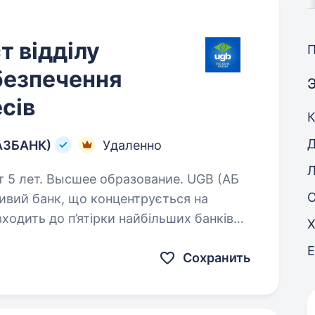
т відділу
безпечення
сів
ГАЗБАНК)
Удаленно
лет. Высшее образование. UGB (АБ
вий банк, що концентрується на
входить до п’ятірки найбільших банків
Х
ратегічне значення для української
Сохранить