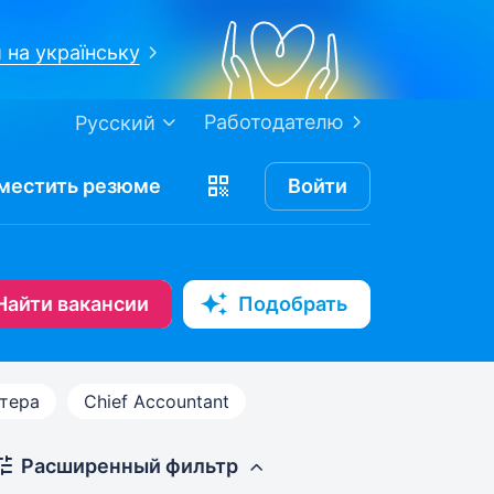
 на українську
Работодателю
Русский
местить
резюме
Войти
Найти вакансии
Подобрать
лтера
Chief Accountant
Расширенный фильтр