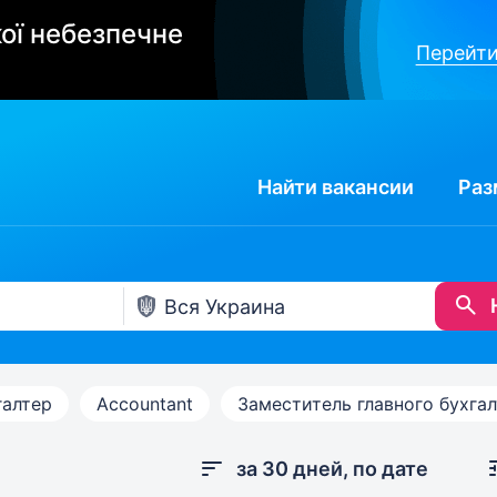
ої небезпечне
Перейти
Найти
вакансии
Раз
галтер
Accountant
Заместитель главного бухга
за 30 дней, по дате