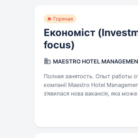
Горячая
Економіст (Invest
focus)
MAESTRO HOTEL MANAGEMEN
Полная занятость. Опыт работы от 2 ле
компанії Maestro Hotel Managemen
з’явилася нова вакансія, яка мож
у професійній кар'єрі. Запрошуєм
позицію…