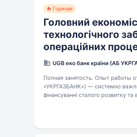
Горячая
Головний економіс
технологічного за
операційних проце
UGB еко банк країни (АБ УКР
Полная занятость. Опыт работы от 5 
«УКРГАЗБАНК») — системно важли
фінансуванні сталого розвитку та 
країни за обсягом активів. Має ст
економіки,…