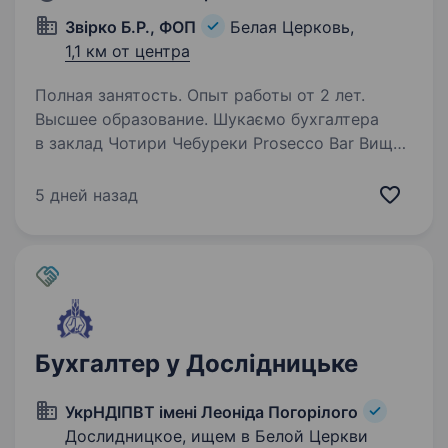
Звірко Б.Р., ФОП
Белая Церковь,
1,1 км от центра
Полная занятость. Опыт работы от 2 лет.
Высшее образование. Шукаємо бухгалтера
в заклад Чотири Чебуреки Prosecco Bar Вища
освіта ; Досвід роботи від 2-х років на посаді
бухгалтера-обліковця, бухгалтера —
5 дней назад
товарознавця у ресторанно-господарській
сфері; Знання ділянки…
Бухгалтер у Дослідницьке
УкрНДІПВТ імені Леоніда Погорілого
Дослидницкое, ищем в Белой Церкви