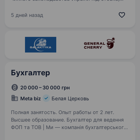
складання та подання фінансової та бюджетної
звітності ведення обліку витрат, доходів
5 дней назад
та матеріальних…
Бухгалтер
20 000 – 30 000 грн
Meta biz
Белая Церковь
Полная занятость. Опыт работы от 2 лет.
Высшее образование. Бухгалтер для ведення
ФОП та ТОВ | Ми — компанія бухгалтерського
аутсорсингу, що спеціалізується на супроводі