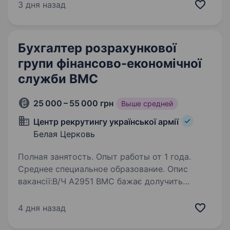
супермаркети «Рулька» та мінімаркети
3 дня назад
«Щедрик». Ми розвиваємо сучасні формати
торгівлі та активно масштабуємо мережу
по всій…
Бухгалтер розрахункової
групи фінансово-економічної
служби ВМС
25 000 – 55 000 грн
Выше средней
Центр рекрутингу української армії
Белая Церковь
Полная занятость. Опыт работы от 1 года.
Среднее специальное образование. Опис
вакансії:В/Ч А2951 ВМС бажає долучить
до своєї команди відповідального кандидата
на посаду «Бухгалтер розрахункової групи
4 дня назад
фінансово — економічної служби ВМС».