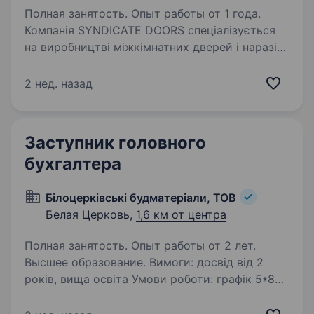
Полная занятость. Опыт работы от 1 года.
Компанія SYNDICATE DOORS спеціалізується
на виробництві міжкімнатних дверей і наразі
ми у пошуках Бухгалтера Обов’язки: Ведення
первинної бухгалтерської документації на
2 нед. назад
підприємстві; взаємодія з контрагентами;…
Заступник головного
бухгалтера
Білоцерківські будматеріали, ТОВ
Белая Церковь,
1,6 км от центра
Полная занятость. Опыт работы от 2 лет.
Высшее образование. Вимоги: досвід від 2
років, вища освіта Умови роботи: графік 5*8
Обов’язки: Керує працівниками бухгалтерії,
контролює їх роботу — відповідно