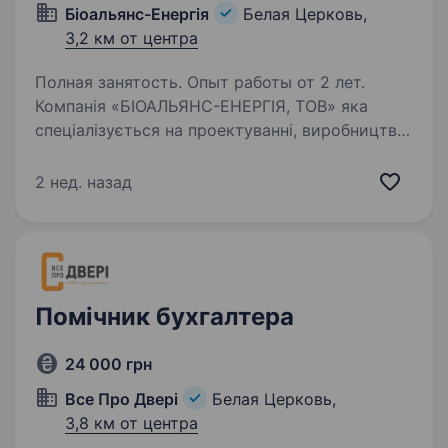
Біоальянс-Енергія
Белая Церковь,
3,2 км от центра
Полная занятость. Опыт работы от 2 лет.
Компанія «БІОАЛЬЯНС-ЕНЕРГІЯ, ТОВ» яка
спеціалізується на проектуванні, виробництві,
монтажі та обслуговуванні котелень.
Працюємо над енергоефективними рішеннями
2 нед. назад
для промисловості та комунального сектору.
Наразі…
Помічник бухгалтера
24 000 грн
Все Про Двері
Белая Церковь,
3,8 км от центра