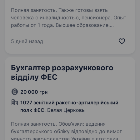
Полная занятость. Также готовы взять
человека с инвалидностью, пенсионера. Опыт
работы от 1 года. Высшее образование.
Державна наукова установа УкрНДІПВТ імені
Л. Погорілого, лідер у сфері науково-дослідної
5 дней назад
роботи та випробування
сільськогосподарської техніки, шукаємо
кваліфікованого спеціаліста на посаду
Бухгалтер розрахункового
провідного бухгалтера…
відділу ФЕС
20 000 грн
1027 зенітний ракетно-артилерійський
полк ФЕС
, Белая Церковь
Полная занятость. Обов’язки: ведення
бухгалтерського обліку відповідно до вимог
чинного законодавства України підготовка,