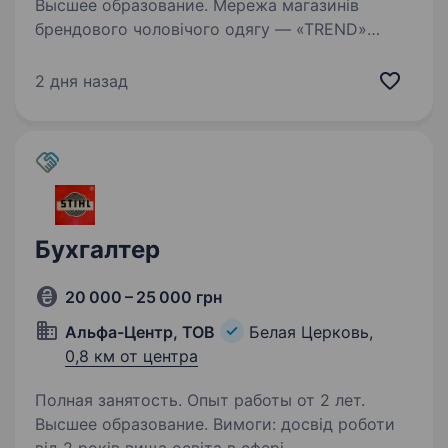
Высшее образование. Мережа магазинів
брендового чоловічого одягу — «TREND»
в зв’язку з розширенням компанії запрошує
в свою енергійну, позитивну команду,
2 дня назад
бухгалтера. Графік роботи: пн-пт Заробітня
плата: 20000 грн. Місце роботи: в офісі…
Бухгалтер
20 000 – 25 000 грн
Альфа-Центр, ТОВ
Белая Церковь,
0,8 км от центра
Полная занятость. Опыт работы от 2 лет.
Высшее образование. Вимоги: досвід роботи