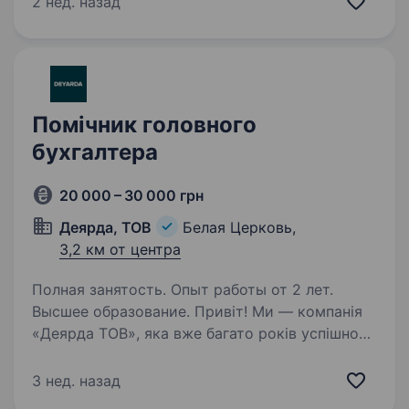
2 нед. назад
до повноважень, наданих головним
бухгалтером. Перевіряє: оформлення…
Помічник головного
бухгалтера
20 000 – 30 000 грн
Деярда, ТОВ
Белая Церковь,
3,2 км от центра
Полная занятость. Опыт работы от 2 лет.
Высшее образование. Привіт! Ми — компанія
«Деярда ТОВ», яка вже багато років успішно
допомагає планувати, будувати та оснащувати
свинокомплекси за найсучаснішими
3 нед. назад
європейськими технологіями. Наші рішення