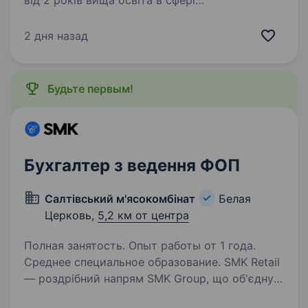
від 2 років вища освіта в сфері
бухгалтерського обліку знання норм
податкового та бухгалтерського
2 дня назад
законодавства, управлінський облік досвід
роботи з 1С 8.3, M.E.Doc, Вчасно, клієнт-
банки…
Будьте первым!
Бухгалтер з ведення ФОП
Салтівський м'ясокомбінат
Белая
Церковь,
5,2 км от центра
Полная занятость. Опыт работы от 1 года.
Среднее специальное образование. SMK Retail
— роздрібний напрям SMK Group, що об'єднує
фірмові магазини м' ясокомбінатів,