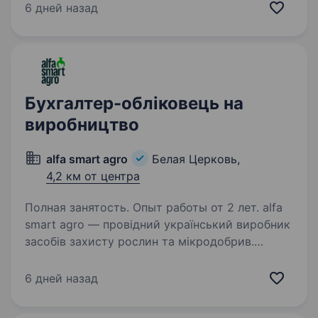
ФОП та ТОВ, запрошує до команди
6 дней назад
бухгалтера. Обов’язки: ведення
бухгалтерського та податкового обліку…
Бухгалтер-обліковець на
виробництво
alfa smart agro
Белая Церковь,
4,2 км от центра
Полная занятость. Опыт работы от 2 лет. alfa
smart agro — провідний український виробник
засобів захисту рослин та мікродобрив.
Продукти alfa smart agro є № 1 в Україні
за площами застосування, щосезону
6 дней назад
це близько 12 000 000 га. Компанія створює
та виготовляє…