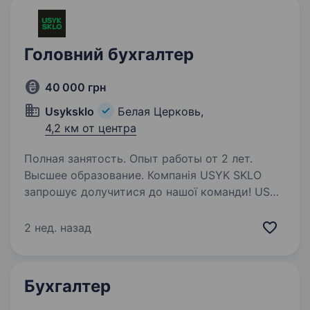
Головний бухгалтер
40 000 грн
Usyksklo
Белая Церковь,
4,2 км от центра
Полная занятость. Опыт работы от 2 лет.
Высшее образование. Компанія USYK SKLO
запрошує долучитися до нашої команди! USYK
SKLO це нова виробнича компанія в Україні,
заснована Олександром Усиком
2 нед. назад
та партнерами, що наразі починає своє
становлення та має амбіційні плани. Сфера…
Бухгалтер