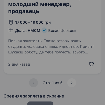
молодший менеджер,
продавець
17 000 – 19 000 грн
Делві, НМСМ
Белая Церковь
Полная занятость. Также готовы взять
студента, человека с инвалидностью. Привіт!
Шукаєш роботу, де тебе почують, всього
навчать і не завантажать купою обов’язків
великих супермаркетів? Ми — мережа
2 дня назад
маркетів «Делві», і ми шукаємо людей, які
стануть серцем наших затишних маркетів.
Оскільки…
Стр. 1 из 5
Средняя зарплата
в Украине