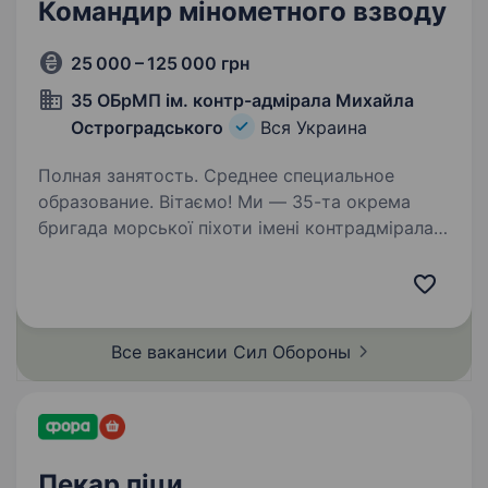
Командир мінометного взводу
25 000 – 125 000 грн
35 ОБрМП ім. контр-адмірала Михайла
Остроградського
Вся Украина
Полная занятость. Среднее специальное
образование. Вітаємо! Ми — 35-та окрема
бригада морської піхоти імені контрадмірала
Михайла Остроградського, команда справжніх
захисників України, що стоять на передовій
там, де земля зустрічається з морем. Якщо
ти прагнеш служити…
Все вакансии Сил
Обороны
Пекар піци