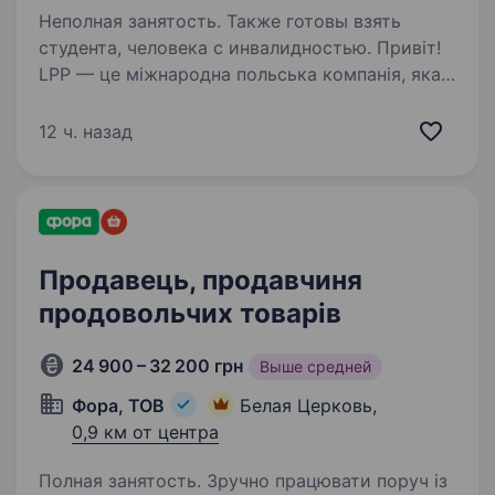
Неполная занятость. Также готовы взять
студента, человека с инвалидностью. Привіт!
LPP — це міжнародна польська компанія, яка
вже понад 30 років успішно працює у сфері
моди та роздрібної торгівлі. Наша компанія
12 ч. назад
керує п’ятьма впізнаваними брендами:
Reserved, Cropp, House, Mohito та Sinsay…
Продавець, продавчиня
продовольчих товарів
24 900 – 32 200 грн
Выше средней
Фора, ТОВ
Белая Церковь,
0,9 км от центра
Полная занятость. Зручно працювати поруч із