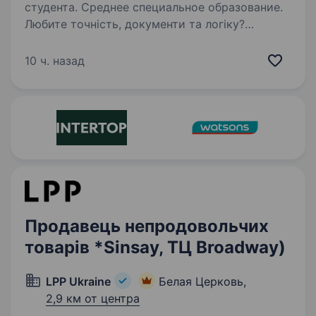
студента. Среднее специальное образование.
Любите точність, документи та логіку?
Ця посада саме для вас! Ви будете першим,
хто зустрічає товар у магазині. Що потрібно
10 ч. назад
робити Приймати товари згідно
з документами Вносити дані в облікову
систему Стежити…
Продавець непродовольчих
товарів *Sinsay, ТЦ Broadway)
LPP Ukraine
Белая Церковь,
2,9 км от центра