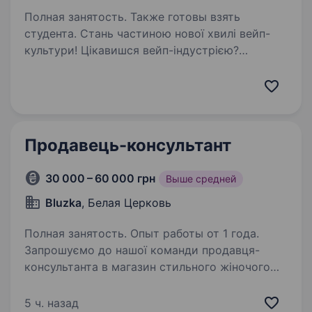
Полная занятость. Также готовы взять
студента. Стань частиною нової хвилі вейп-
культури! Цікавишся вейп-індустрією?
Відчуваєш потяг до спілкування з людьми?
Отримай трендову професію з гідним доходом
вже сьогодні! Smok — це спеціалізований
магазин з продажу…
Продавець-консультант
30 000 – 60 000 грн
Выше средней
Bluzka
, Белая Церковь
Полная занятость. Опыт работы от 1 года.
Запрошуємо до нашої команди продавця-
консультанта в магазин стильного жіночого
одягу. Ми пропонуємо: Заробітну плату 30
000 — 60 000 грн (ставка + % від продажів);
5 ч. назад