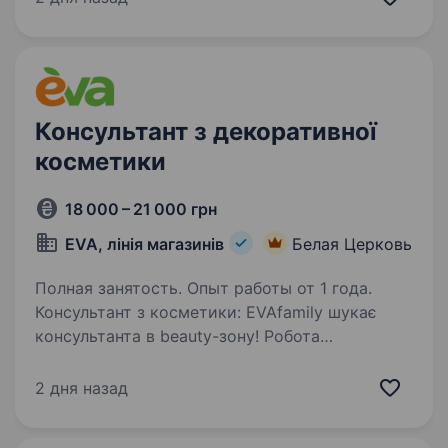
Сквира) . Обов’язки: Доставка товарів
до клієнтів…
Консультант з декоративної
косметики
18 000 – 21 000 грн
EVA, лінія магазинів
Белая Церковь
Полная занятость. Опыт работы от 1 года.
Консультант з косметики: EVAfamily шукає
консультанта в beauty-зону! Робота
передбачає консультування клієнтів
(не за касою). Раді розглянути кандидатів: З
2 дня назад
мінімальним досвідом у консультуванні
з beauty-товарів…