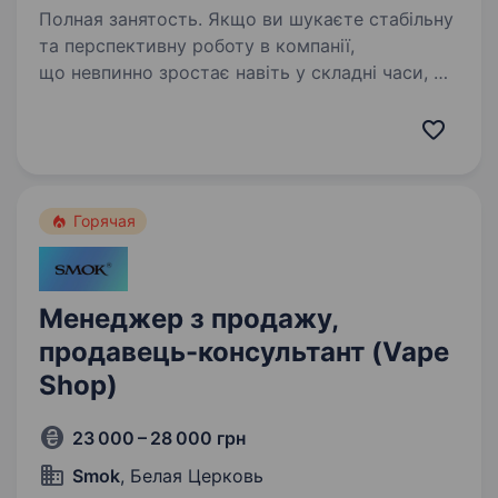
Полная занятость. Якщо ви шукаєте стабільну
та перспективну роботу в компанії,
що невпинно зростає навіть у складні часи, —
запрошуємо до команди «Мобільна оптика»!
Ми перша в Україні виїзна оптика, яка
допомагає людям бачити краще:…
Горячая
Менеджер з продажу,
продавець-консультант (Vape
Shop)
23 000 – 28 000 грн
Smok
, Белая Церковь