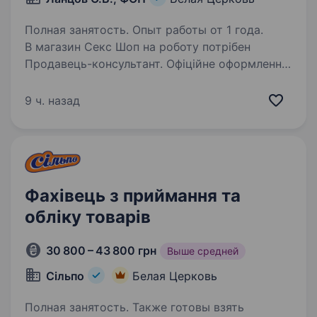
Полная занятость. Опыт работы от 1 года.
В магазин Секс Шоп на роботу потрібен
Продавець-консультант. Офіційне оформлення;
Конкурентний рівень заробітної плати; Ставка
+% від особистих продажів; Корпоративну
9 ч. назад
систему мотивації (Програма «Кращий
продавець»);…
Фахівець з приймання та
обліку товарів
30 800 – 43 800 грн
Выше средней
Сільпо
Белая Церковь
Полная занятость. Также готовы взять