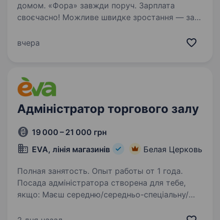
домом. «Фора» завжди поруч. Зарплата
своєчасно! Можливе швидке зростання — за
пів року підвищення. Запрошуємо привітного
продавця / привітнупродавчиню продовольчих
вчера
товарів. Навчаємо з нуля,…
Адміністратор торгового залу
19 000 – 21 000 грн
EVA, лінія магазинів
Белая Церковь
Полная занятость. Опыт работы от 1 года.
Посада адміністратора створена для тебе,
якщо: Маєш середню/середньо-спеціальну/
вищу освіту Раніше працював (ла)
на адміністративній посаді (торгівля) рік і