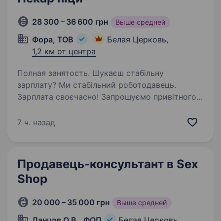
28 300 – 36 600 грн
Выше средней
Фора, ТОВ
Белая Церковь,
1,2 км от центра
Полная занятость. Шукаєш стабільну
зарплату? Ми стабільний роботодавець.
Зарплата своєчасно! Запрошуємо привітного
пекаря піци / привітну пекарку піци. Навчаємо
з нуля, щоб була лише смачна піца! Наша
7 ч. назад
робота, потрібна людям, бо ми забезпечуємо…
Продавець-консультант в Sex
Shop
20 000 – 35 000 грн
Выше средней
Ланцов О.В., ФОП
Белая Церковь