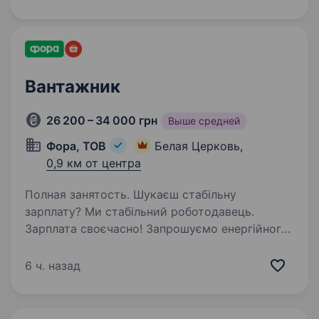
Офіційне працевлаштування; Стабільну
роботу…
Вантажник
26 200 – 34 000 грн
Выше средней
Фора, ТОВ
Белая Церковь,
0,9 км от центра
Полная занятость. Шукаєш стабільну
зарплату? Ми стабільний роботодавець.
Зарплата своєчасно! Запрошуємо енергійного
вантажника. Навчаємо з нуля, щоб для Гостя
завжди були повні полиці! Наша робота,
6 ч. назад
потрібна людям, бо ми забезпечуємо…