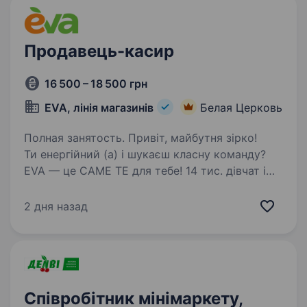
Продавець-касир
16 500 – 18 500 грн
EVA, лінія магазинів
Белая Церковь
Полная занятость. Привіт, майбутня зірко!
Ти енергійний (а) і шукаєш класну команду?
EVA — це САМЕ ТЕ для тебе! 14 тис. дівчат і
хлопців ВЖЕ в #EVAfamily Приєднуйся і ти!
Ми шукаємо продавця-касира, що готовий (а)
2 дня назад
поділитися пристрастю…
Співробітник мінімаркету,