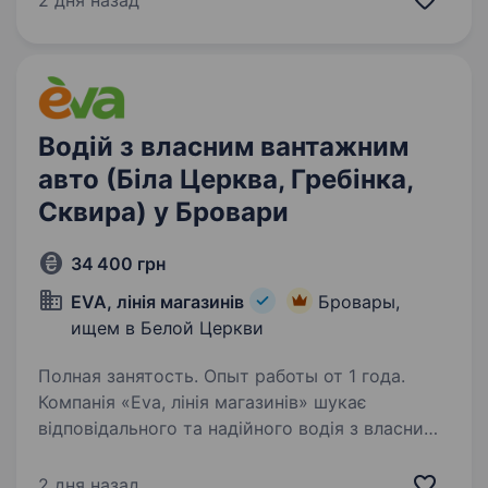
2 дня назад
більше Вмієш базово користуватись
комп’ютером…
Водій з власним вантажним
авто (Біла Церква, Гребінка,
Сквира) у Бровари
34 400 грн
EVA, лінія магазинів
Бровары,
ищем в Белой Церкви
Полная занятость. Опыт работы от 1 года.
Компанія «Eva, лінія магазинів» шукає
відповідального та надійного водія з власним
вантажним авто для доставки товарів
по Київській області (Біла Церква / Гребінка /
2 дня назад