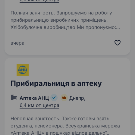
Полная занятость. Запрошуємо на роботу
прибиральницю виробничих приміщень!
Хлібобулочне виробництво Ми пропонуємо:
1100 грн за зміну (16 500−19 800 грн/міс.)
Графік: 4/3 Зміна: 18:00−05:00 Виплата
вчера
заробітної плати 2 рази на…
Прибиральниця в аптеку
Аптека АНЦ
Днепр,
6,4 км от центра
Неполная занятость. Также готовы взять
студента, пенсионера. Всеукраїнська мережа
«Аптека АНЦ» в пошуках відповідальної