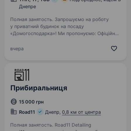
Днепре
Полная занятость. Запрошуємо на роботу
у приватний будинок на посаду
«Домогосподарка»! Ми пропонуємо: Офіційне
працевлаштування — оформлення згідно
з трудовим законодавством. Своєчасну
вчера
виплату заробітної плати — без затримок.…
Прибиральниця
15 000 грн
Road11
Днепр,
0,8 км от центра
Полная занятость. Road11 Detailing