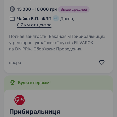
15 000 – 16 000 грн
Выше средней
Чайка В.П., ФЛП
Днепр,
0,7 км от центра
Полная занятость. Вакансія «Прибиральниця»
у ресторані української кухні «FILVAROK
na DNIPRI». Обов’язки: Проведення
повсякденного прибирання приміщень
ресторану; Дотримання санітарних норм і
вчера
правил; Допомога у підтриманні…
Будьте первым!
Прибиральниця