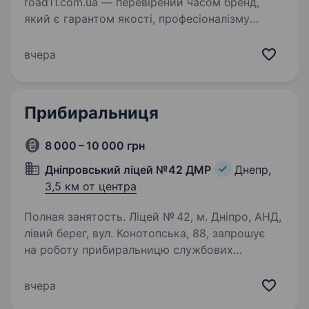
road11.com.ua — перевірений часом бренд,
який є гарантом якості, професіоналізму
та поваги. Компанія постійно розвивається,
тому ми раді бачити в нашій команді нових
вчера
професіоналів. Якщо ви любите…
Прибиральниця
8 000 – 10 000 грн
Дніпровський ліцей №42 ДМР
Днепр,
3,5 км от центра
Полная занятость. Ліцей № 42, м. Дніпро, АНД,
лівий берег, вул. Конотопська, 88, запрошує
на роботу прибиральницю службових
приміщень. Вимоги: забезпечення
результативності та якості своєї праці. Умови
вчера
праці: оформлення за КЗоП…