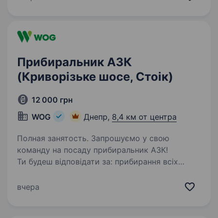
офіційно і швидко приймаємо на роботу
з першого…
Прибиральник АЗК
(Криворізьке шосе, Стоік)
12 000 грн
WOG
Днепр,
8,4 км от центра
Полная занятость. Запрошуємо у свою
команду на посаду прибиральник АЗК!
Ти будеш відповідати за: прибирання всіх
приміщень АЗК згідно вимог та стандартів
компанії WOG (торговий зал, санвузол, касова
вчера
зона, кухонні приміщення,…