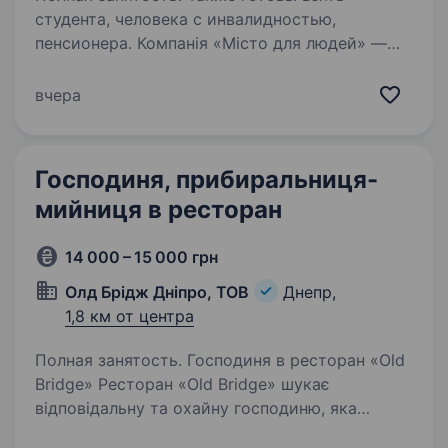
студента, человека с инвалидностью,
пенсионера. Компанія «Місто для людей» —
лідер в сфері ЖКГ, яка надає широкий спектр
послуг з управління, обслуговування
вчера
та експлуатації об'єктів житлової
та комерційної нерухомості, запрошує
в команду Двірника Ваші основні…
Господиня, прибиральниця-
мийниця в ресторан
14 000 – 15 000 грн
Олд Брідж Дніпро, ТОВ
Днепр,
1,8 км от центра
Полная занятость. Господиня в ресторан «Old
Bridge» Ресторан «Old Bridge» шукає
відповідальну та охайну господиню, яка
дбатиме про чистоту та затишок у закладі.