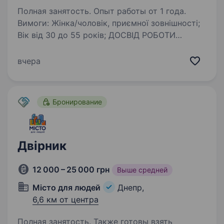
Полная занятость. Опыт работы от 1 года.
Вимоги: Жінка/чоловік, приємної зовнішності;
Вік від 30 до 55 років; ДОСВІД РОБОТИ
В ГОТЕЛІ ОБОВ’ЯЗКОВИЙ! Акуратна,
виконавча; Відповідальне ставлення
вчера
до роботи. Умови роботи: робота в готелі
«Корона»,…
Бронирование
Двірник
12 000 – 25 000 грн
Выше средней
Місто для людей
Днепр,
6,6 км от центра
Полная занятость. Также готовы взять