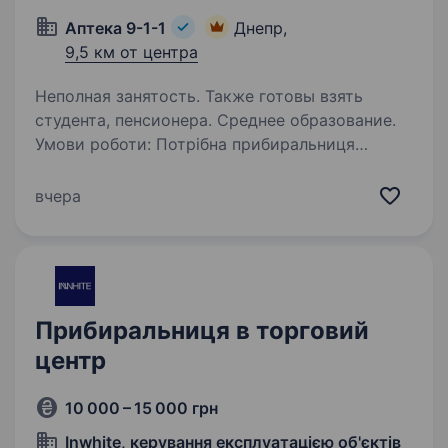
Аптека 9-1-1
Днепр,
9,5 км от центра
Неполная занятость. Также готовы взять
студента, пенсионера. Среднее образование.
Умови роботи: Потрібна прибиральниця
в аптеку 911 м. Дніпра, вул. Сурсько-
Литовська,1. Основні обов’язки: прибирання
вчера
торгового залу та складських приміщень,
прилеглої території. Графік 5/2, субота
та неділя…
Прибиральниця в торговий
центр
10 000 – 15 000 грн
Inwhite, керування експлуатацією об'єктів