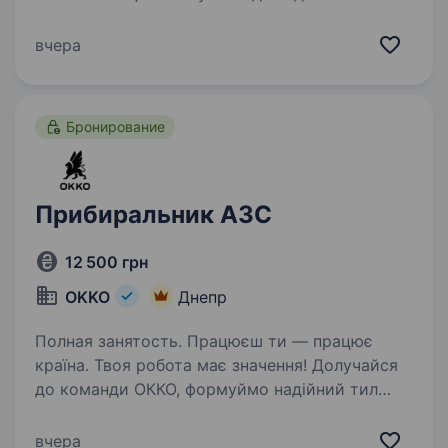
людини на посаду санітара / санітарки, яка
стане частиною нашої великої дружньої
вчера
команди. Ми пропонуємо: офіційне
оформлення з першого дня; стабільну…
Бронирование
Прибиральник АЗС
12 500 грн
OKKO
Днепр
Полная занятость. Працюєш ти — працює
країна. Твоя робота має значення! Долучайся
до команди ОККО, формуймо надійний тил
нашої країни разом! Шукаємо
ПРИБИРАЛЬНИЦЮ! Приєднуйся, бо ми:
вчера