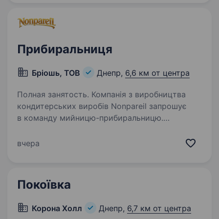
Прибиральниця
Бріошь, ТОВ
Днепр,
6,6 км от центра
Полная занятость. Компанія з виробництва
кондитерських виробів Nonpareil запрошує
в команду мийницю-прибиральницю.
Ми пропонуємо: щотижневу оплату праці;
графік роботи: 2/2, з 07:00 до 19:00; дружній
вчера
колектив. Обов’язки:…
Покоївка
Корона Холл
Днепр,
6,7 км от центра