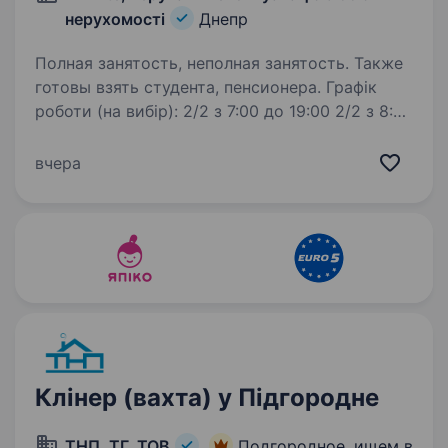
нерухомості
Днепр
Полная занятость, неполная занятость. Также
готовы взять студента, пенсионера. Графік
роботи (на вибір): 2/2 з 7:00 до 19:00 2/2 з 8:00
до 20:00 2/2 з 9:00 до 21:00 Обов’язки:
підтримання чистоти в торговельному центрі;
вчера
вологе та сухе прибирання торгових залів,
коридорів, службових…
Клінер (вахта) у Підгородне
ТНП, ТГ, ТОВ
Подгородное, ищем в