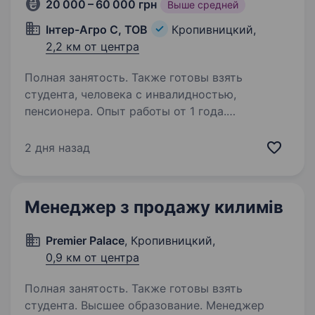
20 000 – 60 000 грн
Выше средней
Інтер-Агро С, ТОВ
Кропивницкий,
2,2 км от центра
Полная занятость. Также готовы взять
студента, человека с инвалидностью,
пенсионера. Опыт работы от 1 года.
МЕНЕДЖЕР З ПРОДАЖУ В АГРОСФЕРІПРАЦЮЙ
З ІНТЕРЕСОМ. ЗАРОБЛЯЙ ВІДПОВІДНО ДО
2 дня назад
СВОГО РЕЗУЛЬТАТУТОВ «Інтер-Агро С»
займається продажем засобів захисту рослин,
посівного матеріалу, мікродобрив і
Менеджер з продажу килимів
мінеральних добрив. У зв’язку…
Premier Palace
, Кропивницкий,
0,9 км от центра
Полная занятость. Также готовы взять
студента. Высшее образование. Менеджер