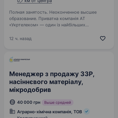
0,7 км от центра
Полная занятость. Неоконченное высшее
образование. Приватна компанія АТ
«Укртелеком» — один із найбільших
телекомунікаційних операторів України.
Ми забезпечуємо наших клієнтів надійним
12 ч. назад
інтернетом та сучасними цифровими
послугами. Наша діяльність має стратегічне…
Менеджер з продажу ЗЗР,
насіннєвого матеріалу,
мікродобрив
40 000 грн
Выше средней
Аграрно-хімічна компанія, ТОВ