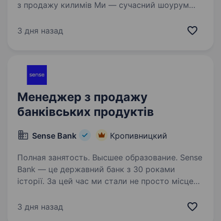
з продажу килимів Ми — сучасний шоурум
меблів, текстилю та товарів для інтер'єру,
який активно розвивається та масштабується.
3 дня назад
Зараз ми шукаємо менеджера з продажу
килимів — активного та відповідального…
Менеджер з продажу
банківських продуктів
Sense Bank
Кропивницкий
Полная занятость. Высшее образование. Sense
Bank — це державний банк з 30 роками
історії. За цей час ми стали не просто місцем
для роботи, а спільнотою з 4000 людей,
де кожен присвячений місії — створювати
3 дня назад
сенси, щоб здійснювались мрії українців.