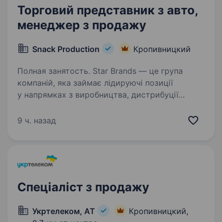
Торговий представник з авто,
менеджер з продажу
Snack Production
Кропивницкий
Полная занятость. Star Brands — це група
компаній, яка займає лідируючі позиції
у напрямках з виробництва, дистрибуції
та логістики товарів. Наші бренди щодня
ви бачите на полицях супермаркетів України
9 ч. назад
та світу. Ми команда, що постійно…
Спеціаліст з продажу
Укртелеком, АТ
Кропивницкий,