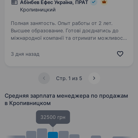
Абінбев Ефес Україна, ПРАТ
Кропивницкий
Полная занятость. Опыт работы от 2 лет.
Высшее образование. Готові доєднатись до
міжнародної компанії та отримати можливості
обміну досвідом із закордонними колегами?
Ви отримаєте наставництво від працівників
3 дня назад
компанії, навчитеся бути гнучким
та адаптуватися до нових умов,…
Стр. 1 из 5
Средняя зарплата менеджера по продажам
в Кропивницком
32500 грн