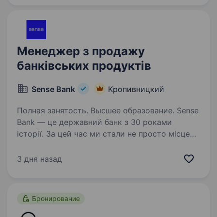
Шукаємо…
Менеджер з продажу
банківських продуктів
Sense Bank
Кропивницкий
Полная занятость. Высшее образование. Sense
Bank — це державний банк з 30 роками
історії. За цей час ми стали не просто місцем
для роботи, а спільнотою з 4000 людей,
де кожен присвячений місії — створювати
3 дня назад
сенси, щоб здійснювались мрії українців.
Шукаємо…
Бронирование