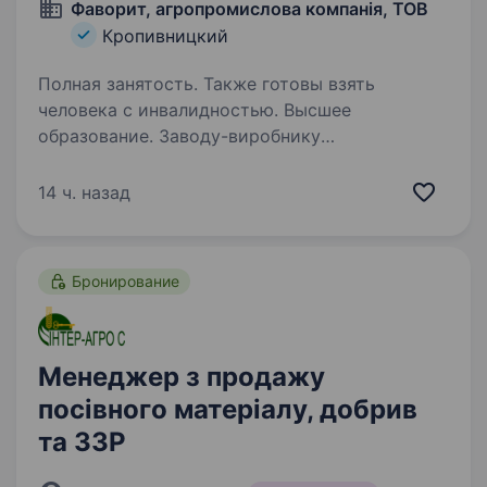
Фаворит, агропромислова компанія, ТОВ
Кропивницкий
Полная занятость. Также готовы взять
человека с инвалидностью. Высшее
образование. Заводу-виробнику
сільськогосподарської техніки ТОВ «АК
«Фаворит» терміново потрібен менеджер
14 ч. назад
по активним продажам с/г техніки
та запчастин Вимоги: вміння працювати
в команді та на результат працьовитість,
Бронирование
стресостійкість,…
Менеджер з продажу
посівного матеріалу, добрив
та ЗЗР