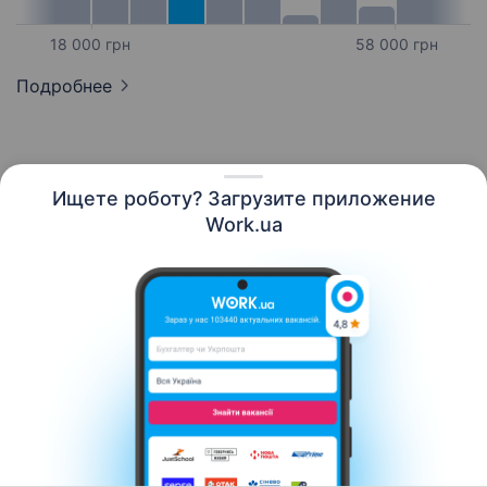
18 000 грн
58 000 грн
Подробнее
Ищете роботу? Загрузите приложение
Русский
Work.ua
Ресурсы
Контакты
О нас
Карьера
Новости Work.ua
Помощь
Условия использования