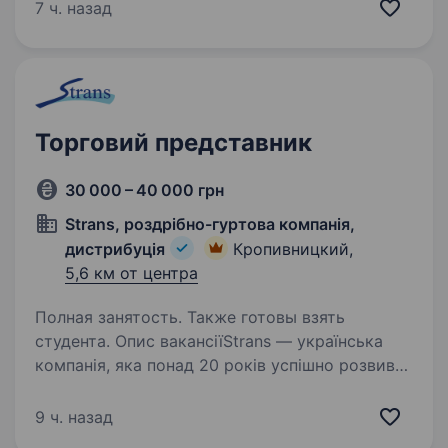
ТА МАКРО- ДОБРИВ» Шукаємо менеджера
7 ч. назад
продаж по телефонуОбов’язки: Спілкування…
Торговий представник
30 000 – 40 000 грн
Strans, роздрібно-гуртова компанія,
дистрибуція
Кропивницкий,
5,6 км от центра
Полная занятость. Также готовы взять
студента. Опис вакансіїStrans — українська
компанія, яка понад 20 років успішно розвиває
мережу магазинів автозапчастин, інструменту,
автохімії, аксесуарів і супутніх товарів для
9 ч. назад
вантажного транспорту. Ми є офіційними