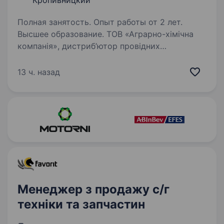
Кропивницкий
Полная занятость. Опыт работы от 2 лет.
Высшее образование. ТОВ «Аграрно-хімічна
компанія», дистриб’ютор провідних
виробників ЗЗР, насіннєвого матеріалу та
мікродобрив: Bayer, Syngenta, BASF, Corteva,
13 ч. назад
KWS, Нуфарм,FMC, ADOB и т.д. Якщо маєте
амбіції побудувати успішну кар'єру…
Менеджер з продажу с/г
техніки та запчастин