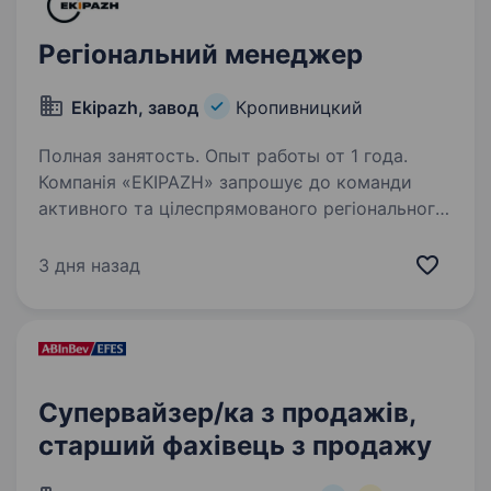
Регіональний менеджер
Ekipazh, завод
Кропивницкий
Полная занятость. Опыт работы от 1 года.
Компанія «EKIPAZH» запрошує до команди
активного та цілеспрямованого регіонального
менеджера для розвитку продажів
металопластикових та алюмінієвих
3 дня назад
конструкцій у м. Кропивницький! Обов’язки:
розвиток та підтримка…
Супервайзер/ка з продажів,
старший фахівець з продажу