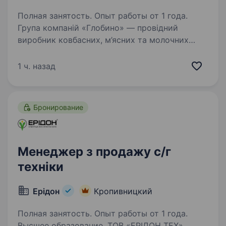
Полная занятость. Опыт работы от 1 года.
Група компаній «Глобино» — провідний
виробник ковбасних, м’ясних та молочних
виробів на ринку України, що об'єднує
підприємства харчової промисловості, які
1 ч. назад
забезпечують замкнутий виробничий цикл
та продажі готової…
Бронирование
Менеджер з продажу с/г
техніки
Ерідон
Кропивницкий
Полная занятость. Опыт работы от 1 года.
Высшее образование. ТОВ «ЕРІДОН ТЕХ»,