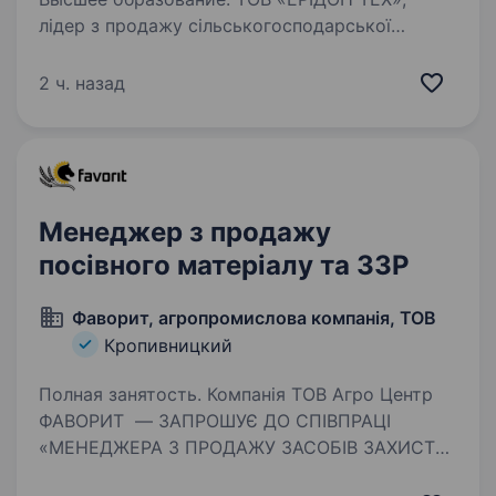
лідер з продажу сільськогосподарської
техніки, запрошує на постійну роботу
«Менеджера з продажу сільськогосподарської
2 ч. назад
техніки». ТОВ «ЕРІДОН ТЕХ» ПРОПОНУЄ:
офіційне працевлаштування; соціальний…
Менеджер з продажу
посівного матеріалу та ЗЗР
Фаворит, агропромислова компанія, ТОВ
Кропивницкий
Полная занятость. Компанія ТОВ Агро Центр
ФАВОРИТ — ЗАПРОШУЄ ДО СПІВПРАЦІ
«МЕНЕДЖЕРА З ПРОДАЖУ ЗАСОБІВ ЗАХИСТУ
РОСЛИН ТА ПОСІВНОГО МАТЕРІАЛУ, МІКРО-