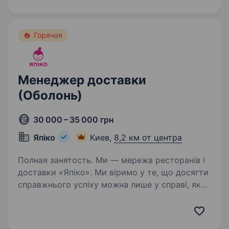
надійну та ефективну доставку вантажів
по всьому світу…
Горячая
Менеджер доставки
(Оболонь)
30 000 – 35 000 грн
Япіко
Киев,
8,2 км от центра
Полная занятость. Ми — мережа ресторанів і
доставки «Япіко». Ми віримо у те, що досягти
справжнього успіху можна лише у справі, яку
ти любиш. Тож щоб разом досягати великих
результатів, шукаємо у нашу команду
менеджера доставки Чому…