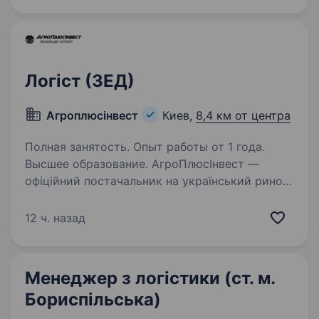
гідні зарплати та премії. Люди — найбільша…
Логіст (ЗЕД)
Агроплюсінвест
Киев,
8,4 км от центра
Полная занятость. Опыт работы от 1 года.
Высшее образование. АгроПлюсІнвест —
офіційний постачальник на український ринок
ефективних інноваційних кормів, кормових
добавок, дезінфектантів, обладнання від
12 ч. назад
провідних європейських виробників. Наша
мета — допомагати клієнтам досягати…
Менеджер з логістики (ст. м.
Бориспільська)