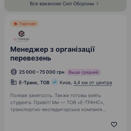
Все вакансии Сил
Обороны
Горячая
Менеджер з організації
перевезень
25 000 – 75 000 грн
Выше средней
Е-Транс, ТОВ
Киев,
4,4 км от центра
Полная занятость. Также готовы взять
студента. Привіт! Ми — ТОВ «Е-ТРАНС»,
транспортно-експедиторська компанія
з досвідом організації вантажоперевезень
по всій Україні та Європі. Якщо ти хочеш стати
частиною динамічної сфери логістики