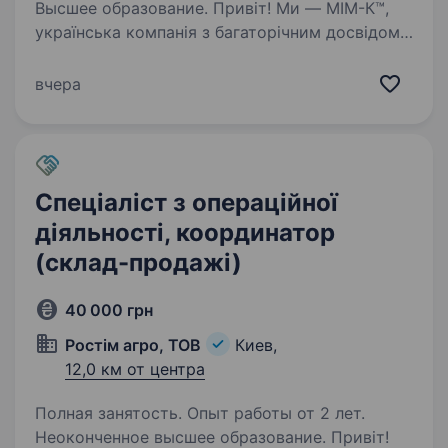
Высшее образование. Привіт! Ми — МІМ-К™,
українська компанія з багаторічним досвідом
виготовлення корпусних та м’яких меблів
на замовлення у Києві. З 2004 року
вчера
ми створюємо меблі високої якості,
поєднуючи індивідуальний підхід
з сучасними…
Спеціаліст з операційної
діяльності, координатор
(склад-продажі)
40 000 грн
Ростім агро, ТОВ
Киев,
12,0 км от центра
Полная занятость. Опыт работы от 2 лет.
Неоконченное высшее образование. Привіт!