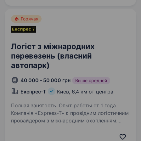
та розвиватися у стабільній…
Горячая
Логіст з міжнародних
перевезень (власний
автопарк)
40 000 – 50 000 грн
Выше средней
Експрес-Т
Киев,
6,4 км от центра
Полная занятость. Опыт работы от 1 года.
Компанія «Express-T» є провідним логістичним
провайдером з міжнародним охопленням.
Ми спеціалізуємося на наданні послуг з
міжнародних перевезень, забезпечуючи