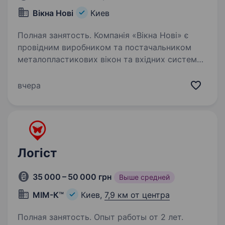
Вікна Нові
Киев
Полная занятость. Компанія «Вікна Нові» є
провідним виробником та постачальником
металопластикових вікон та вхідних систем
будь-якого рівня складності. Ми працюємо
лише з високоякісними матеріалами, що
вчера
відповідають найсуворішим стандартам…
Логіст
35 000 – 50 000 грн
Выше средней
МІМ-К™
Киев,
7,9 км от центра
Полная занятость. Опыт работы от 2 лет.