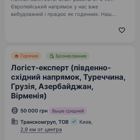
Європейський напрямок у нас вже
вибудований і працює як годинник. Наш
автопарк регулярно та ефективно закриває
завдання по ЄС, але ми не зупиняємося
на досягнутому. Наша мета — зробити
британський напрямок таким…
Горячая
Бронирование
Логіст-експерт (південно-
східний напрямок, Туреччина,
Грузія, Азербайджан,
Вірменія)
50 000 грн
Выше средней
Транскомгруп, ТОВ
Киев,
2,9 км от центра