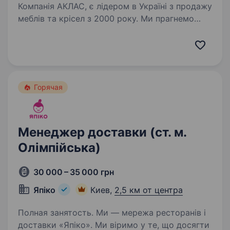
Компанія АКЛАС, є лідером в Україні з продажу
меблів та крісел з 2000 року. Ми прагнемо
надати нашим клієнтам не лише якісний товар,
а й різні види сервісних та споживчих послуг.
Асортимент нашого магазину налічує…
Горячая
Менеджер доставки (ст. м.
Олімпійська)
30 000 – 35 000 грн
Япіко
Киев,
2,5 км от центра
Полная занятость. Ми — мережа ресторанів і
доставки «Япіко». Ми віримо у те, що досягти