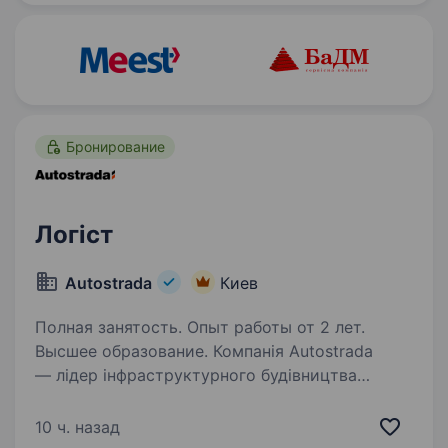
Бронирование
Логіст
Autostrada
Киев
Полная занятость. Опыт работы от 2 лет.
Высшее образование. Компанія Autostrada
— лідер інфраструктурного будівництва
України. Наші співробітники працюють
на найкращому обладнанні світових
10 ч. назад
виробників, офіційно працевлаштовані, мають