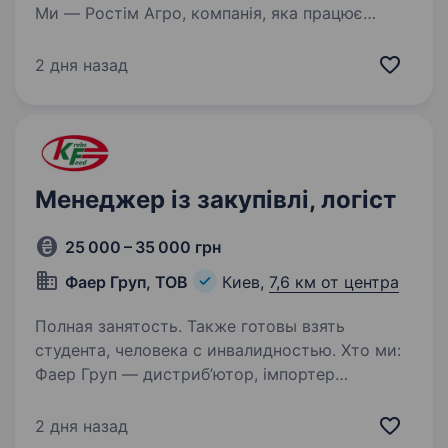
Ми — Ростім Агро, компанія, яка працює
в сфері транспорту і логістики, експорт/
імпорту, і ми шукаємо Спеціаліста
2 дня назад
з операційної діяльності, який допоможе нам
покращити координацію роботи складів і
відділу…
Менеджер із закупівлі, логіст
25 000 – 35 000 грн
Фаер Груп, ТОВ
Киев,
7,6 км от центра
Полная занятость. Также готовы взять
студента, человека с инвалидностью. Хто ми:
Фаер Груп — дистриб’ютор, імпортер
та виробник ветеринарних препаратів для
сільськогосподарських тварин в Україні Кого
2 дня назад
шукаємо: Організовану, відповідальну та