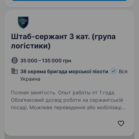
Штаб-сержант 3 кат. (група
логістики)
35 000 – 135 000 грн
38 окрема бригада морської піхоти
Вся
Украина
Полная занятость. Опыт работы от 1 года.
Обов’язковий досвід роботи на сержантській
посаді. Можливе переведення або мобілізація
за наявності відповідного військового звання.
38-ма окрема бригада морської піхоти —
елітний підрозділ у складі Військово-
Морських…