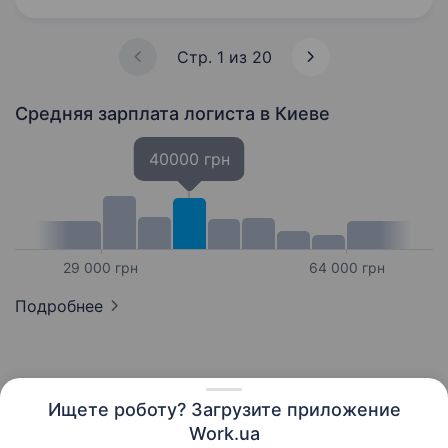
ініціативну особу, яка візьме на себе всі
процеси,…
Стр. 1 из 20
Средняя зарплата логиста
в Киеве
40000 грн
29 000 грн
64 000 грн
Подробнее
Ищете роботу? Загрузите приложение
Русский
Work.ua