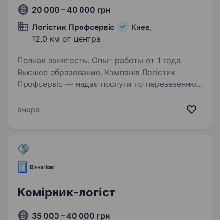
20 000 – 40 000 грн
Логістик Профсервіс
Киев,
12,0 км от центра
Полная занятость. Опыт работы от 1 года.
Высшее образование. Компанія Логістик
Профсервіс — надає послуги по перевезенню
продовольчої групи товарів народного
споживання. Запрошує у свою команду
вчера
менеджера з логістики по Україні — лівий
берег метро Бориспільська.
Що ми пропонуємо?…
Комірник-логіст
35 000 – 40 000 грн