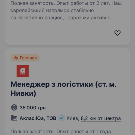
Полная занятость. Опыт работы от 2 лет. Наш
європейський напрямок стабільно
та ефективно працює, і зараз ми активно
розвиваємо південно-східний вектор. Цей
регіон має великий потенціал, але вимагає
глибокого розуміння специфіки місцевої
логістики. Наша…
Горячая
Менеджер з логістики (ст. м.
Нивки)
35 000 грн
Аклас.Юа, ТОВ
Киев,
8,2 км от центра
Полная занятость. Опыт работы от 1 года.