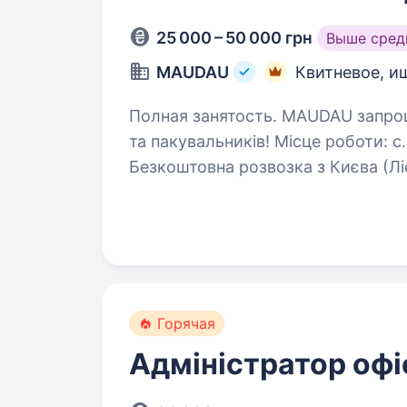
25 000 – 50 000 грн
Выше сред
MAUDAU
Квитневое, и
Полная занятость. MAUDAU запрошує комплектувальників
та пакувальників! Місце роботи: с
Безкоштовна розвозка з Києва (Ліс
Троєщина), Броварів та Бориспо
Горячая
Адміністратор офі