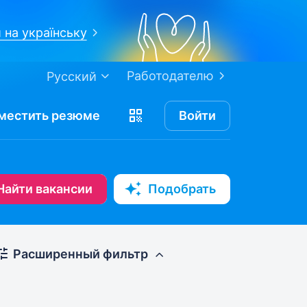
 на українську
Работодателю
Русский
местить
резюме
Войти
Найти вакансии
Подобрать
Расширенный фильтр