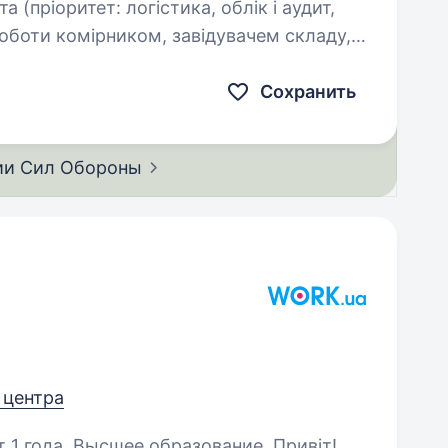
 (пріоритет: логістика, облік і аудит,
 1 року…
Сохранить
ии Сил
Обороны
т центра
года. Высшее образование. Привіт!