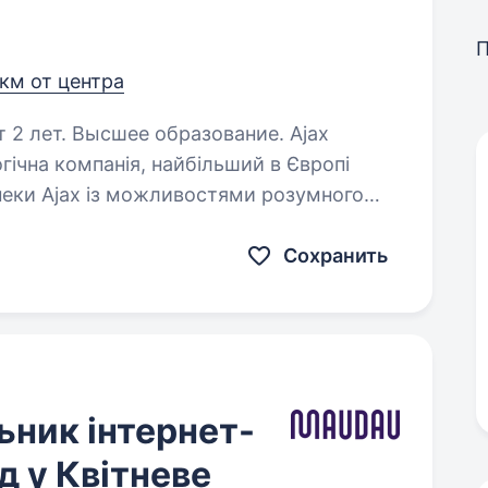
 км от центра
 лет. Высшее образование. Ajax
ічна компанія, найбільший в Європі
пеки Ajax із можливостями розумного
ристроїв, мобільних і десктопних
Сохранить
ьник інтернет-
д у Квітневе