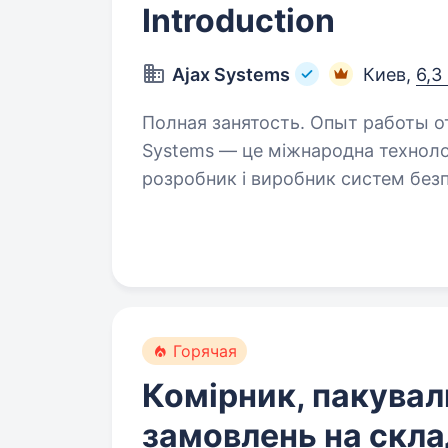
Introduction
Ajax Systems
Киев,
6,3
Полная занятость. Опыт работы от 2
Systems — це міжнародна технолог
розробник і виробник систем без
дому. Це ціла екосистема зі 180 п
застосунків,…
Горячая
Комірник, пакувал
замовлень на скла