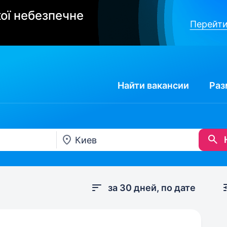
ої небезпечне
Перейти
Найти
вакансии
Раз
за 30 дней, по дате