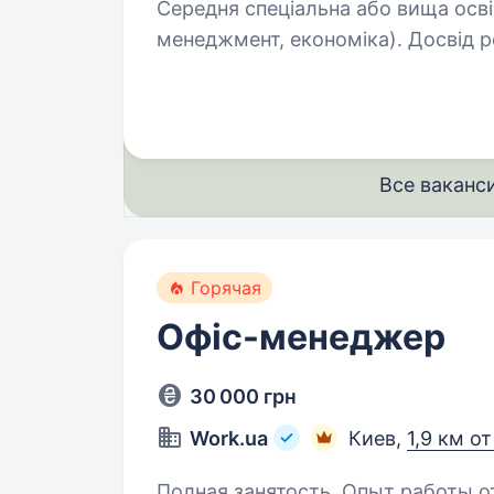
Середня спеціальна або вища освіта
менеджмент, економіка). Досвід роботи комірником, завідувачем складу,
адміністратором або логістом від
Все ваканс
Горячая
Офіс-менеджер
30 000 грн
Work.ua
Киев,
1,9 км о
Полная занятость. Опыт работы от 1 