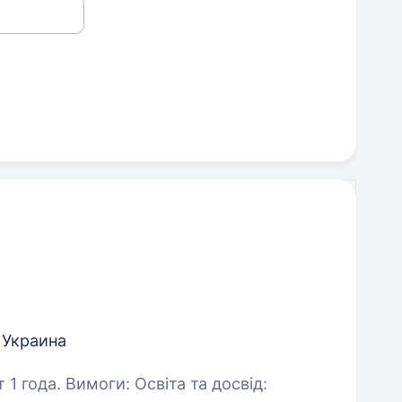
я Украина
та та досвід: