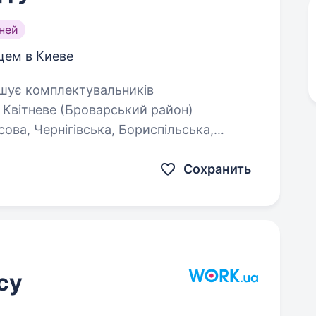
ней
щем в Киеве
. Квітневе (Броварський район)
ова, Чернігівська, Бориспільська,
ля. Якщо ви проживаєте…
Сохранить
су