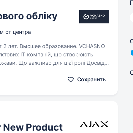
ового обліку
км от центра
лет. Высшее образование. VCHASNO
ктових IT компаній, що створюють
 ролі Досвід
ведення військового обліку на підприємстві від 2−3 років. Знання…
Сохранить
r New Product