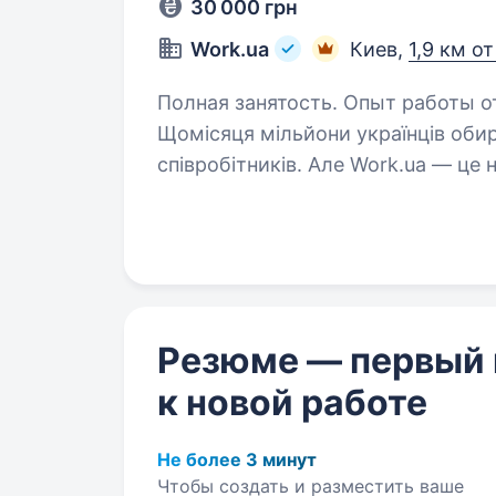
30 000 грн
Work.ua
Киев,
1,9 км о
Полная занятость. Опыт работы от 1 
Щомісяця мільйони українців оби
співробітників. Але Work.ua — це 
та офіси в Дніпрі, Києві і Львові
Резюме — первый
к новой работе
Не более 3 минут
Чтобы создать и разместить ваше