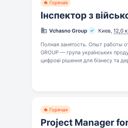
Горячая
Інспектор з військ
Vchasno Group
Киев,
12,0 
Полная занятость. Опыт работы от 2 
GROUP — група українських проду
цифрові рішення для бізнесу та держави. Що важливо для цієї
Горячая
Project Manager fo