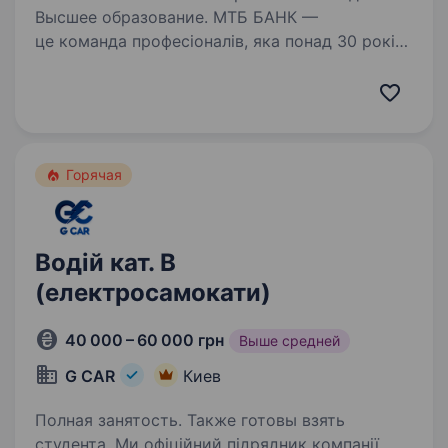
Высшее образование. МТБ БАНК —
це команда професіоналів, яка понад 30 років
надає повний спектр банківських послуг,
об'єднуючи традиційні цінності із сучасними
інноваціями. Кожен день з нами — це нові
виклики, можливості та досягнення!…
Горячая
Водій кат. В
(електросамокати)
40 000 – 60 000 грн
Выше средней
G CAR
Киев
Полная занятость. Также готовы взять
студента. Ми офіційний підрядник компанії