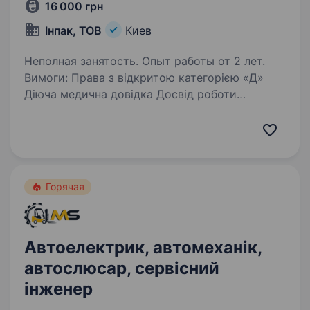
16 000 грн
Інпак, ТОВ
Киев
Неполная занятость. Опыт работы от 2 лет.
Вимоги: Права з відкритою категорією «Д»
Діюча медична довідка Досвід роботи
на пасажирських перевезеннях Бажане
проживання на Петропавлівській Борщагівці
Умови роботи: Неповний робочий день (2
години вранці з 7:00—9:00…
Горячая
Автоелектрик, автомеханік,
автослюсар, сервісний
інженер