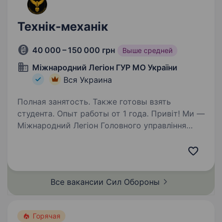
Технік-механік
40 000 – 150 000 грн
Выше средней
Міжнародний Легіон ГУР МО України
Вся Украина
Полная занятость. Также готовы взять
студента. Опыт работы от 1 года. Привіт! Ми —
Міжнародний Легіон Головного управління
розвідки Міністерства оборони України,
елітний підрозділ, що виконує найскладніші
бойові та розвідувальні завдання задля
захисту нашої країни. Запрошуємо
Все вакансии Сил
Обороны
до команди…
Горячая