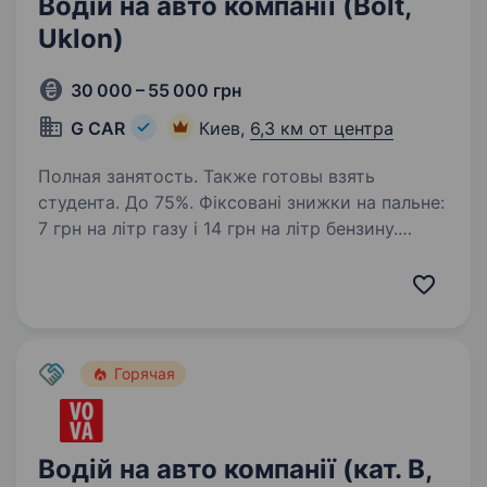
Водій на авто компанії (Bolt,
Uklon)
30 000 – 55 000 грн
G CAR
Киев,
6,3 км от центра
Полная занятость. Также готовы взять
студента. До 75%. Фіксовані знижки на пальне:
7 грн на літр газу і 14 грн на літр бензину.
ВИКУП АВТО, ЛІЦЕНЗІЯ, ОДИН водій на авто. ​​
Автопарк «G CAR» шукає водія для роботи
в таксі у Вашому місті. Ми пропонуємо:
Надаємо…
Горячая
Водій на авто компанії (кат. В,