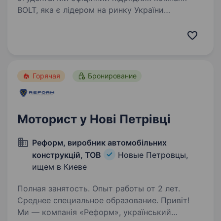
BOLT, яка є лідером на ринку України
по прокату електросамокатів. Шукаємо в нашу
команду водія (на легкове або вантажне авто)
Обов’язки: Заміна акумуляторів
на електросамокатах…
Горячая
Бронирование
Моторист у Нові Петрівці
Реформ, виробник автомобільних
конструкцій, ТОВ
Новые Петровцы,
ищем в Киеве
Полная занятость. Опыт работы от 2 лет.
Среднее специальное образование. Привіт!
Ми — компанія «Реформ», український