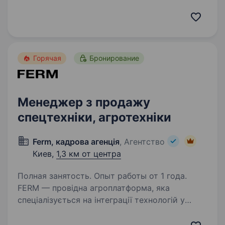
виробник автомобільних конструкцій,
броньованих та спеціалізованих автомобілів
для банків, медичних закладів, силових
структур, аварійних та енергетичних служб.
Наша техніка…
Горячая
Бронирование
Менеджер з продажу
спецтехніки, агротехніки
Ferm, кадрова агенція
, Агентство
Киев,
1,3 км от центра
Полная занятость. Опыт работы от 1 года.
FERM — провідна агроплатформа, яка
спеціалізується на інтеграції технологій у
сільське господарство з метою підвищення
ефективності та стійкості агробізнесу.