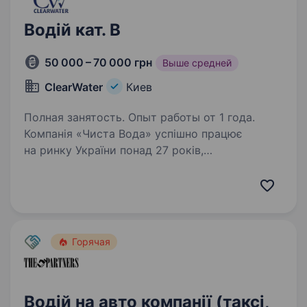
Водій кат. В
50 000 – 70 000 грн
Выше средней
ClearWater
Киев
Полная занятость. Опыт работы от 1 года.
Компанія «Чиста Вода» успішно працює
на ринку України понад 27 років,
ми займаємося виробництвом
та дистрибуцією високоякісної
мінералізованої води. Якщо ви хочете
працювати в сервісній та стабільній компанії,
для…
Горячая
Водій на авто компанії (таксі,