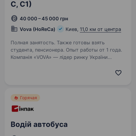
С, С1)
40 000 – 45 000 грн
Vova (HoReCa)
Киев,
11,0 км от центра
Полная занятость. Также готовы взять
студента, пенсионера. Опыт работы от 1 года.
Компанія «VOVA» — лідер ринку України
у сфері реалізації професійних продуктів
харчування у сегменті HoReCa. У зв’язку
з активним зростанням компанії знаходимось
в пошуку колеги на посадуводія.
Ми пропонуємо: стабільний…
Горячая
Водій автобуса