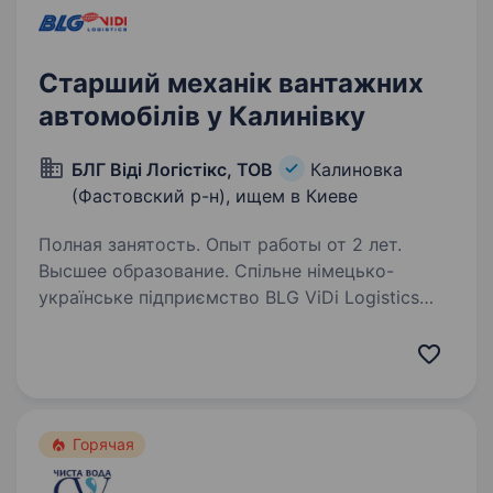
Старший механік вантажних
автомобілів у Калинівку
БЛГ Віді Логістікс, ТОВ
Калиновка
(Фастовский р-н), ищем в Киеве
Полная занятость. Опыт работы от 2 лет.
Высшее образование. Спільне німецько-
українське підприємство BLG ViDi Logistics
запрошує на роботу СТАРШОГО МЕХАНІКА
ВАНТАЖНИХ АВТОМОБІЛІВ (АВТОВОЗИ)
Основні завдання: Контроль якості виконаних
робіт та обігу запасних частин — нові,…
Горячая