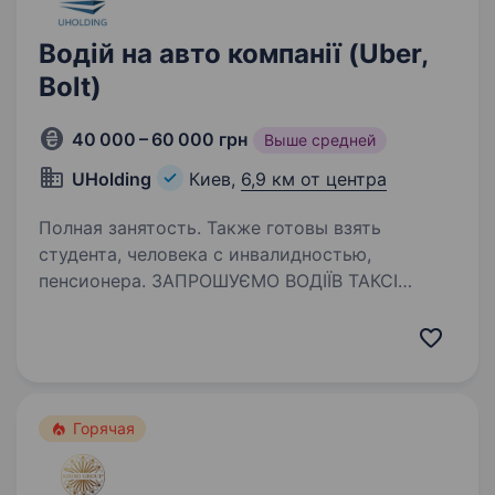
Водій на авто компанії (Uber,
Bolt)
40 000 – 60 000 грн
Выше средней
UHolding
Киев,
6,9 км от центра
Полная занятость. Также готовы взять
студента, человека с инвалидностью,
пенсионера. ЗАПРОШУЄМО ВОДІЇВ ТАКСІ
НА АВТО КОМПАНІЇ! БЕЗ ЗАСТАВ, БЕЗ ВИТРАТ,
БЕЗ ПЕРЕСМІНОК! Готовий сісти за кермо і
одразу заробляти? У нас ти отримуєш машину
без застави, без витрат на ремонт, ще й із
безкоштовним житлом!…
Горячая