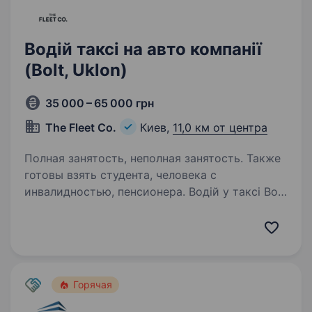
Водій таксі на авто компанії
(Bolt, Uklon)
35 000 – 65 000 грн
The Fleet Co.
Киев,
11,0 км от центра
Полная занятость, неполная занятость. Также
готовы взять студента, человека с
инвалидностью, пенсионера. Водій у таксі Bolt
на гібридні авто — Toyota Prius / Aqua / Yaris
Хочеш заробляти стабільно та працювати
на сучасних гібридних авто? Приєднуйся
до команди Bolt! Ми пропонуємо: Нові
та економні гібридні авто: Toyota…
Горячая