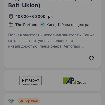
Bolt, Uklon)
40 000 – 60 000 грн
The Partners
Киев,
11,0 км от центра
Полная занятость, неполная занятость. Также
готовы взять студента, человека с
инвалидностью, пенсионера. Автопарк:
Peugeot 301 (2021) Skoda Fabia (2021)
Chevrolet Bolt (2020) Toyota Aqua (2020)
Hyundai Accent (2021) Tesla 3/S/X (2021)
***Після 2-х місяців роботи Переваги роботи
з нами: Знижена…
Горячая