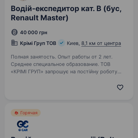
Водій-експедитор кат. В (бус,
Renault Master)
40 000 грн
Крімі Груп ТОВ
Киев,
8,1 км от центра
Полная занятость. Опыт работы от 2 лет.
Среднее специальное образование. ТОВ
«КРІМІ ГРУП» запрошує на постiйну роботу
Водія-експедитора категорії В. Компанія
спеціалізується на виробництві та продажу
одноразового посуду. Наша основна
діяльність — оптовий та роздрібний продаж
одноразового…
Горячая