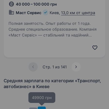
40 000 – 100 000 грн
Маст Сервис
Киев,
13,0 км от центра
Полная занятость. Опыт работы от 1 года.
Среднее специальное образование. Компанія
«Маст Сервіс» — стабільний та надійний
партнер у сфері обслуговування європейської
промислової складської техніки (Linde, Toyota
тощо). Ми забезпечуємо безперебійну роботу
підприємств критичної інфраструктури,…
Стр. 1 из 141
Средняя зарплата по категории «Транспорт,
автобизнес»
в Киеве
49900 грн