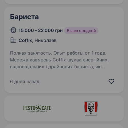
Бариста
15 000 – 22 000 грн
Выше средней
Coffix
, Николаев
Полная занятость. Опыт работы от 1 года.
Мережа кав’ярень Coffix шукає енергійних,
відповідальних і драйвових бариста, які
люблять каву так само, як і ми! Якщо
ти прагнеш працювати в атмосфері розвитку,
6 дней назад
руху та хорошого настрою — приєднуйся!
Ти нам підходиш,…