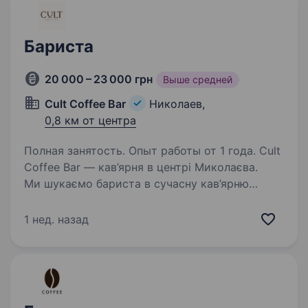
Бариста
20 000 – 23 000 грн
Выше средней
Cult Coffee Bar
Николаев,
0,8 км от центра
Полная занятость. Опыт работы от 1 года. Cult
Coffee Bar — кав’ярня в центрі Миколаєва.
Ми шукаємо бариста в сучасну кав’ярню
в самому серці Миколаєва. Якщо ти любиш
каву, заряджаєш оточення позитивом і
1 нед. назад
прагнеш працювати в атмосфері
взаєморозуміння, тобі…