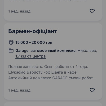
кандидатів, дівчат від 20 до 30 років,
приєднатися до нашої дружньої команди
1 нед. назад
у ролі бариста. Ми шукаємо людину, яка
любить працювати з кавою, має…
Бармен-офіціант
15 000 – 20 000 грн
Garage, автомоечный комплекс
, Николаев,
1,7 км от центра
Полная занятость. Опыт работы от 1 года.
Шукаємо Баристу -офіціанта в кафе
Автомийний комплекс GARAGE Умови роботи:
Графік роботи 3/3. З 8:00 до 20:00.
1 нед. назад