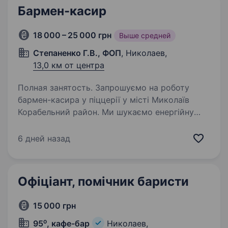
Бармен-касир
18 000 – 25 000 грн
Выше средней
Степаненко Г.В., ФОП
, Николаев,
13,0 км от центра
Полная занятость. Запрошуємо на роботу
бармен-касира у піццерії у місті Миколаїв
Корабельний район. Ми шукаємо енергійну
та позитивну людину, яка готова приєднатися
до нашої команди та забезпечити високу
6 дней назад
якість обслуговування наших…
Офіціант, помічник баристи
15 000 грн
95⁰, кафе-бар
Николаев,