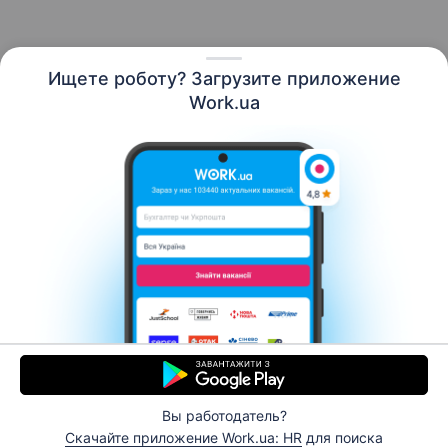
Ищете роботу? Загрузите приложение
Русский
Work.ua
Ресурсы
Контакты
О нас
Карьера
Новости Work.ua
Помощь
Условия использования
Работодателю
Вы работодатель?
© 2006–2026 Work.ua. Сервис поиска работы №1 в
Скачайте приложение Work.ua: HR
для поиска