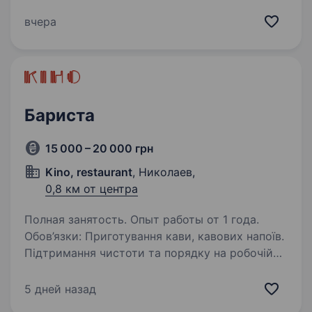
працювати в атмосфері, де кожен день
не схожий на попередній. Що потрібно робити:
вчера
готувати каву та напої; спілкуватися
з гостями;…
Бариста
15 000 – 20 000 грн
Kino, restaurant
, Николаев,
0,8 км от центра
Полная занятость. Опыт работы от 1 года.
Обов’язки: Приготування кави, кавових напоїв.
Підтримання чистоти та порядку на робочій
зоні, та сполучних зонах згідно зі стандартами
чистоти. Вимоги: Комунікабельнність.
5 дней назад
Відповідальність та здатність…