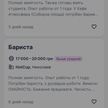
Полная занятость. Также готовы взять
студента. Опыт работы от 1 года. У Кафе
Атмосфера (Соборна площа) потрібен бармен-
касир з досвідом роботи. Робота з 10:00
до 21:00. Ставка + безкоштовні обіди. Усі
5 дней назад
питання по телефону +380632387031 (Юлія
Сергіївна, телефонувати з 10:00 до 20:00)
Бариста
17 000 – 20 000 грн
Выше средней
HotCup
, Николаев
Полная занятость. Опыт работы от 1 года.
Потрібен бариста, з досвідом роботи. Вимоги:
ОХАЙНІСТЬ. Бажання працювати. Чесність.
Пунктуальність. Охайний зовнішній вигляд.
Ввічливість Умови: Режими 8:30−20:30 Ставка
6 дней назад
+ % від каси+чайові…