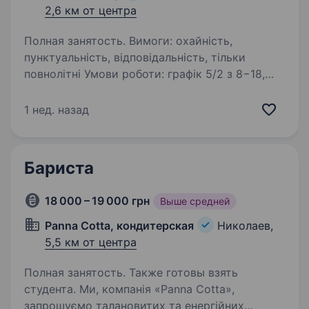
2,6 км от центра
Полная занятость. Вимоги: охайність,
пунктуальність, відповідальність, тільки
повнолітні Умови роботи: графік 5/2 з 8−18,
сб-нд вихідний Обов’язки: відповідальність
за чистоту, допомога барвисті
1 нед. назад
Бариста
18 000 – 19 000 грн
Выше средней
Panna Cotta, кондитерская
Николаев,
5,5 км от центра
Полная занятость. Также готовы взять
студента. Ми, компанія «Panna Cotta»,
запрошуємо талановитих та енергійних