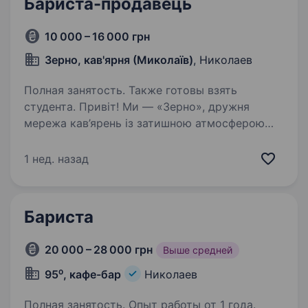
Бариста-продавець
10 000 – 16 000 грн
Зерно, кав'ярня (Миколаїв)
, Николаев
Полная занятость. Также готовы взять
студента. Привіт! Ми — «Зерно», дружня
мережа кав’ярень із затишною атмосферою
в самому серці Миколаєва. Запрошуємо тебе
приєднатися до нашої команди на позицію
1 нед. назад
Бариста-продавця. Що ти будеш робити:
Готувати смачну, ароматну…
Бариста
20 000 – 28 000 грн
Выше средней
95⁰, кафе-бар
Николаев
Полная занятость. Опыт работы от 1 года.