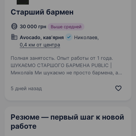
Старший бармен
30 000 грн
Выше средней
Avocado, кавʼярня
Николаев,
0,4 км от центра
Полная занятость. Опыт работы от 1 года.
ШУКАЄМО СТАРШОГО БАРМЕНА PUBLIC |
Миколаїв Ми шукаємо не просто бармена, а
лідера бару, який стане ключовою людиною
команди. Якщо ти вже впевнено працюєш
5 дней назад
за баром, любиш сервіс, людей і хочеш
перейти на новий рівень —…
Резюме — первый шаг
к новой
работе