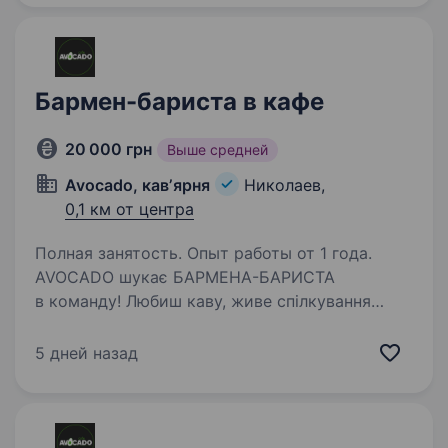
Бармен-бариста в кафе
20 000 грн
Выше средней
Avocado, кавʼярня
Николаев,
0,1 км от центра
Полная занятость. Опыт работы от 1 года.
AVOCADO шукає БАРМЕНА-БАРИСТА
в команду! Любиш каву, живе спілкування
та атмосферу закладу, куди гості
повертаються сім'ями знову і знову? Тоді,
5 дней назад
можливо, ми шукаємо саме тебе Сімейне кафе
AVOCADO, центр Миколаєва…