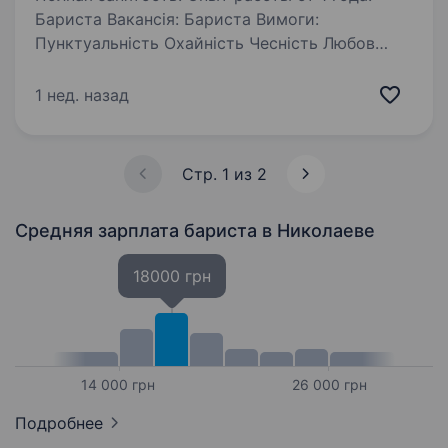
Бариста Вакансія: Бариста Вимоги:
Пунктуальність Охайність Чесність Любов
до людей та своєї справи Умови роботи: 3/3
дні з 7:30 до 20:00 Обов’язки: Виконання напоїв
1 нед. назад
згідно стандартів закладу Приєднуйся…
Стр. 1 из 2
Средняя зарплата бариста
в Николаеве
18000 грн
14 000 грн
26 000 грн
Подробнее