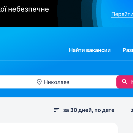
ої небезпечне
Перейти
Найти
вакансии
Раз
за 30 дней, по дате