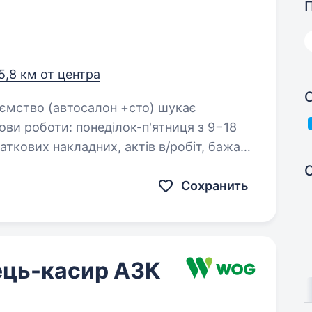
5,8 км от центра
мови роботи: понеділок-п'ятниця з 9−18
аткових накладних, актів в/робіт, бажано
Сохранить
ець-касир АЗК