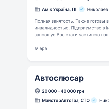
Амік Україна, ПІІ
Николаев
Полная занятость. Также готовы в
инвалидностью. Підприємство з іноземними інвестиціями «АМІК УКРАЇНА»
запрошує Вас стати частиною наш
на посаді касира, оператора на 
мережа з європейськими станда
вчера
Автослюсар
20 000 – 40 000 грн
МайстерАвтоГаз, СТО
Ник