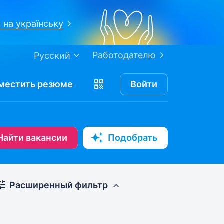
 на українську
Работодателю
Русский
местить
резюме
Войти
Найти вакансии
Подобрать
Расширенный фильтр