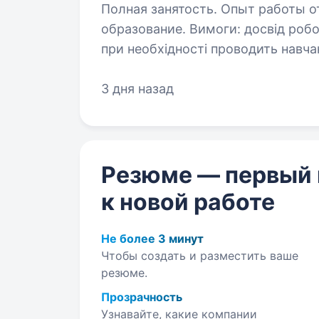
Полная занятость. Опыт работы от
образование. Вимоги: досвід роботи автослюсарем Умови роботи: СТО
при необхідності проводить навча
діагностика, ремонт та встановле
на автомобілі
3 дня назад
Резюме — первый
к новой работе
Не более 3 минут
Чтобы создать и разместить ваше
резюме.
Прозрачность
Узнавайте, какие компании