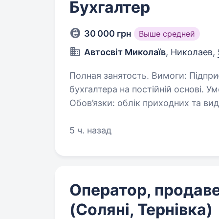
Бухгалтер
30 000 грн
Выше средней
Автосвіт Миколаїв
, Николаев,
Полная занятость. Вимоги: Підприємство (автосалон +сто) шукає
бухгалтера на постійній основі. У
Обов’язки: облік приходних та вид
досвід з ПДВ
5 ч. назад
Оператор, продав
(Соляні, Тернівка)