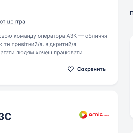
 от центра
й/а
м хочеш працювати
г…
Сохранить
АЗС