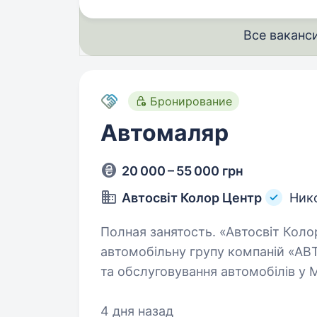
Все ваканс
Бронирование
Автомаляр
20 000 – 55 000 грн
Автосвіт Колор Центр
Ник
Полная занятость. «Автосвіт Колор Центр» представляє провідну
автомобільну групу компаній «АВ
та обслуговування автомобілів у 
функціонал: повний цикл підгот
4 дня назад