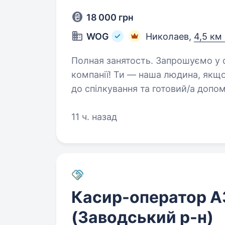
18 000 грн
WOG
Николаев,
4,5 км
Полная занятость. Запрошуємо у свою команду оператора АЗК — обличчя
компанії! Ти — наша людина, якщо: ти привітний/а, відкрити
до спілкування та готовий/а допомагати людя
в команді і цінуєш підтримку коле
11 ч. назад
Касир-оператор 
(Заводський р-н)