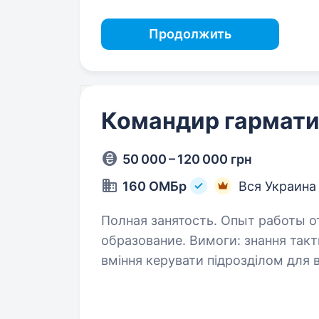
Продолжить
Командир гармат
50 000 – 120 000 грн
160 ОМБр
Вся Украина
Полная занятость. Опыт работы от
образование. Вимоги: знання тактики й стратегії ведення бойових операцій
вміння керувати підрозділом для вик
працювати в стресових ситуаціях впевнені комунікативні навички
відповідальність…