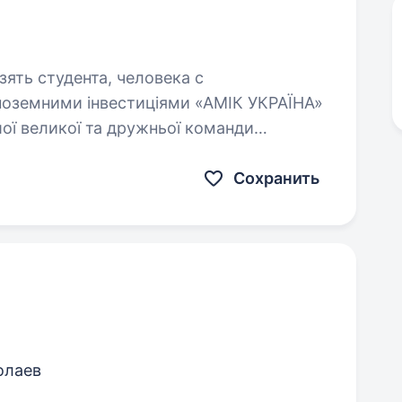
зять студента, человека с
ої великої та дружньої команди
АЗС АЗС AMIC ENERGY — австрійська
ртами…
Сохранить
олаев