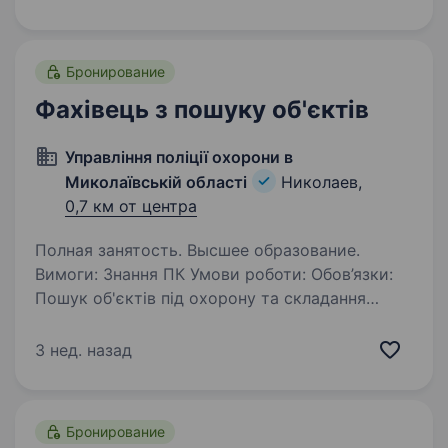
на сторожі спокою та порядку. Якщо
ти шукаєш стабільну роботу з можливістю
розвитку та хочеш стати…
Бронирование
Фахівець з пошуку об'єктів
Управління поліції охорони в
Миколаївській області
Николаев,
0,7 км от центра
Полная занятость. Высшее образование.
Вимоги: Знання ПК Умови роботи: Обов’язки:
Пошук об'єктів під охорону та складання
договорів під ці об'єкти, перезаключення
договорів
3 нед. назад
Бронирование