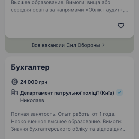
Высшее образование. Вимоги: вища або
середня освіта за напрямами «Облік і аудит»,
«Фінанси» або за суміжними спеціальностями;
досвід роботи у фінансових відділах
державних установ або бухгалтерії
комерційних підприємств; робота…
Все вакансии Сил
Обороны
Бухгалтер
24 000 грн
Департамент патрульної поліції (Київ)
Николаев
Полная занятость. Опыт работы от 1 года.
Неоконченное высшее образование. Вимоги:
Знання бухгалтерського обліку та відповідних
нормативно-правових актів Вміння працювати