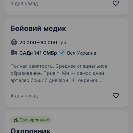
знищувати ворога найсучаснішими методами,
3 дня назад
підтримуючи один одного та цінуючи кожне
життя. Ми прагнемо…
Бойовий медик
20 000 – 60 000 грн
САДн 141 ОМБр
Вся Украина
Полная занятость. Среднее специальное
образование. Привіт! Ми — самохідний
артелерійський дивізіон 141 окремої
механізованої бригади, молодий, але вже
ефективний підрозділ, який бореться за мир і
4 дня назад
безпеку України. Наше головне завдання —
захищати наших людей і країну,…
Бронирование
Охоронник