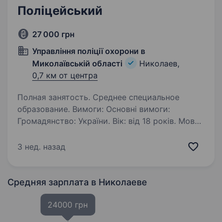
Поліцейський
27 000 грн
Управління поліції охорони в
Миколаївській області
Николаев,
0,7 км от центра
Полная занятость. Среднее специальное
образование. Вимоги: Основні вимоги:
Громадянство: України. Вік: від 18 років. Мова:
вільне володіння державною мовою
(українською). Освіта: повна загальна середня
3 нед. назад
освіта (для деяких посад може бути вища).
Законослухняність:…
Средняя зарплата
в Николаеве
24000 грн