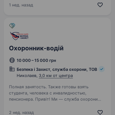
з бухгалтерською програмою МІА Висока
1 нед. назад
увага до деталей та вміння працювати
в умовах високого обсягу роботи …
Охоронник-водій
10 000 – 15 000 грн
Безпека і Захист, служба охорони, ТОВ
Николаев,
3,0 км от центра
Полная занятость. Также готовы взять
студента, человека с инвалидностью,
пенсионера. Привіт! Ми — служба охорони
«Безпека і Захист», надійний партнер у сфері
забезпечення безпеки, який завжди стоїть
2 нед. назад