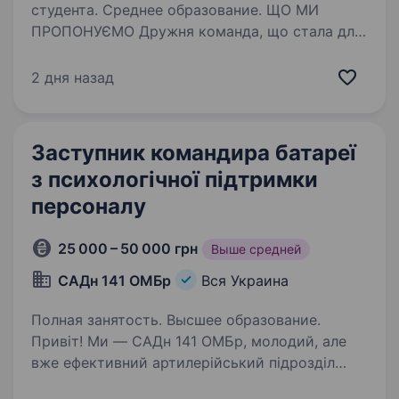
студента. Среднее образование. ЩО МИ
ПРОПОНУЄМО Дружня команда, що стала для
нас сім'єю Можливості кар'єрного зростання
та розвитку Стабільна робота у новій
2 дня назад
структурі з професійним підходом
до поліцейської діяльності Навчальний курс
тривалістю…
Заступник командира батареї
з психологічної підтримки
персоналу
25 000 – 50 000 грн
Выше средней
САДн 141 ОМБр
Вся Украина
Полная занятость. Высшее образование.
Привіт! Ми — САДн 141 ОМБр, молодий, але
вже ефективний артилерійський підрозділ
Збройних Сил України. Наша місія —