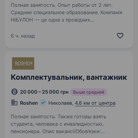
Полная занятость. Опыт работы от 2 лет.
Среднее специальное образование. Компанія
НІБУЛОН — це одна з провідних
агропромислових компаній в Україні, яка
спеціалізується на вирощуванні та експорті
6 ч. назад
зернових культур У зв’язку з розширенням
бізнесу, ми шукаємо в команду Старшого
слюсаря-електрика…
Комплектувальник, вантажник
20 000 – 25 000 грн
Выше средней
Roshen
Николаев,
4,6 км от центра
Полная занятость. Также готовы взять
студента, человека с инвалидностью,
пенсионера. Опис вакансіїОбов’язки: