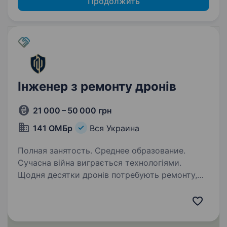
Продолжить
Інженер з ремонту дронів
21 000 – 50 000 грн
141 ОМБр
Вся Украина
Полная занятость. Среднее образование.
Сучасна війна виграється технологіями.
Щодня десятки дронів потребують ремонту,
обслуговування та підготовки до нових
бойових завдань. Якщо тобі подобається
працювати з технікою, електронікою або
механікою — твої…