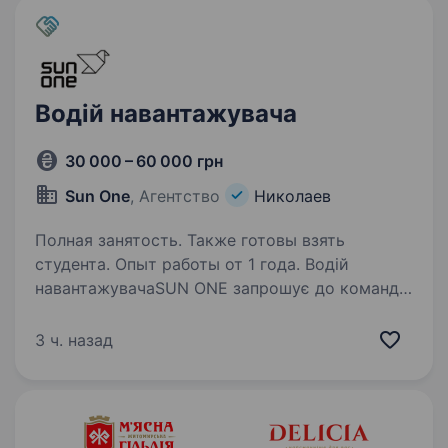
затримок…
Водій навантажувача
30 000 – 60 000 грн
Sun One
, Агентство
Николаев
Полная занятость. Также готовы взять
студента. Опыт работы от 1 года. Водій
навантажувачаSUN ONE запрошує до команди
водія навантажувача! Якщо ви маєте
посвідчення водія навантажувача та хочете
3 ч. назад
працювати у стабільній компанії з гідною
оплатою праці — ця вакансія саме для вас!
Ми пропонуємо:…