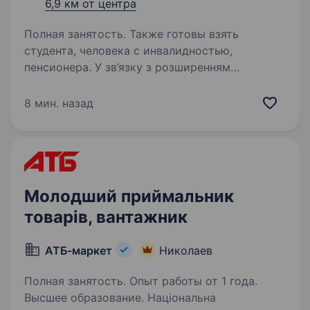
6,9 км от центра
Полная занятость. Также готовы взять
студента, человека с инвалидностью,
пенсионера. У зв’язку з розширенням
діяльності набираємо підсобних робітників у
відрядження (м. Кривий Ріг та м. Кам’янське).
8 мин. назад
Зарплата 1500грн + 500 на харчування. Житло
надається. Завдання — розчищення території
від смяття…
Молодший приймальник
товарів, вантажник
АТБ-маркет
Николаев
Полная занятость. Опыт работы от 1 года.
Высшее образование. Національна