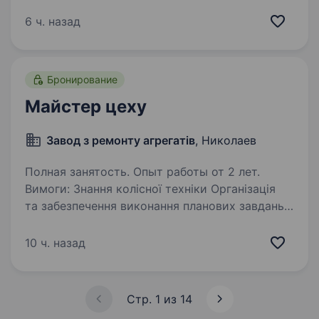
Завантаження і розвантаження продукції
(склад) Збір продукції по накладних
6 ч. назад
Ми пропонуємо: Офіційне працевлаштування
Конкурентноспроможну заробітну плату
Можливість кар'єрного…
Бронирование
Майстер цеху
Завод з ремонту агрегатів
, Николаев
Полная занятость. Опыт работы от 2 лет.
Вимоги: Знання колісної техніки Організація
та забезпечення виконання планових завдань
Умови роботи: з 8−00 до 18−00 Обов’язки:
контроль за досягненням високої якості
10 ч. назад
роботи; виконання у встановлені…
Стр. 1 из 14