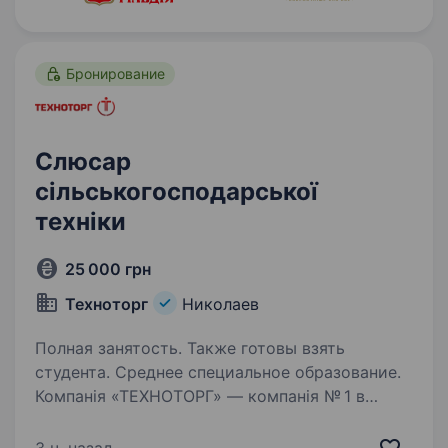
Бронирование
Слюсар
сільськогосподарської
техніки
25 000 грн
Техноторг
Николаев
Полная занятость. Также готовы взять
студента. Среднее специальное образование.
Компанія «ТЕХНОТОРГ» — компанія № 1 в
Україні із забезпечення повного циклу послуг
для агробізнесу, яка представляє більше 100