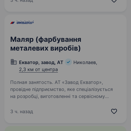
3 ч. назад
зарубіжних та вітчизняних брендів
сільгосптехніки, запчастин, автотехніки,
спецтехніки,…
Маляр (фарбування
металевих виробів)
Екватор, завод, АТ
Николаев,
2,3 км от центра
Полная занятость. АТ «Завод Екватор»,
провідне підприємство, яке спеціалізується
на розробці, виготовленні та сервісному
обслуговуванні спеціального кліматичного
та холодильного обладнання для різних
3 ч. назад
галузей. Наша продукція користується…