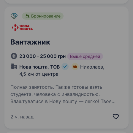
Бронирование
Вантажник
23 000 – 25 000 грн
Выше средней
Нова пошта, ТОВ
Николаев,
4,5 км от центра
Полная занятость. Также готовы взять
студента, человека с инвалидностью.
Влаштуватися в Нову пошту — легко! Твоя
кар'єра може розпочатися вже цього тижня.
Саме зараз ми в пошуку вантажника.
2 ч. назад
Ти шукаєш? Ми гарантуємо: Білу заробітну
плату, що виплачується двічі на місяць без