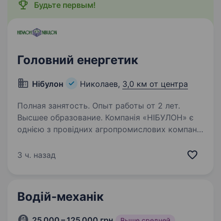
Будьте первым!
Головний енергетик
Нібулон
Николаев,
3,0 км от центра
Полная занятость. Опыт работы от 2 лет.
Высшее образование. Компанія «НІБУЛОН» є
однією з провідних агропромислових компаній
в Україні, яка спеціалізується на вирощуванні
та експорті зернових культур. Ми шукаємо
3 ч. назад
досвідченого Головного енергетика, який
готовий стати частиною…
Водій-механік
25 000 – 125 000 грн
Выше средней