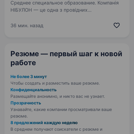
Среднее специальное образование. Компанія
НІБУЛОН — це одна з провідних
агропромислових компаній в Україні, яка
спеціалізується на вирощуванні та експорті
36 мин. назад
зернових культур Ми шукаємо в команду
Слюсаря з ремонту колісних транспортних
засобів (автослюсар)…
Резюме — первый шаг
к новой
работе
Не более 3 минут
Чтобы создать и разместить ваше
резюме.
Конфиденциальность
Размещайте анонимно, и никто вас не узнает.
Прозрачность
Узнавайте, какие компании просматривали ваше
резюме.
8 предложений каждую неделю
В среднем получают соискатели с резюме и