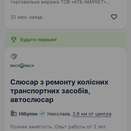
торговельна мережа ТОВ «АТБ-МАРКЕТ»
запрошує тебе стати частиною великої сім'ї
в будь-якому куточку України. Обирай своє
32 мин. назад
місце в команді лідера та будуй кар'єру про
яку мрієш! Ми пропонуємо: Стабільність…
Будьте первым!
Слюсар з ремонту колісних
транспортних засобів,
автослюсар
Нібулон
Николаев,
2,8 км от центра
Полная занятость. Опыт работы от 2 лет.