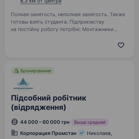
8,3 км от центра
Полная занятость, неполная занятость. Также
готовы взять студента. Підприємству
на постійну роботу потрібні: Монтажники
радіоелектронної апаратури Пропонуємо
роботу: Спеціалістам Студентам профільних
учбових закладів Людям без досвіду які мають
з базові знання в цій…
Бронирование
Підсобний робітник
(відрядження)
44 000 – 60 000 грн
Выше средней
Корпорация Промстан
Николаев,