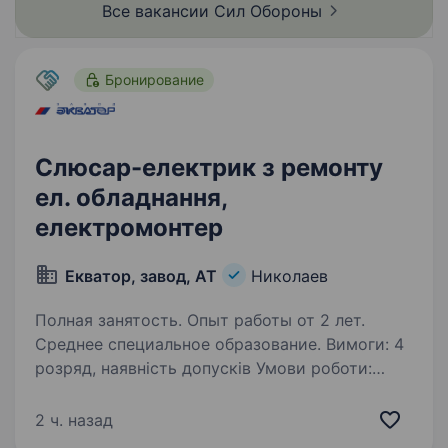
Все вакансии Сил
Обороны
Бронирование
Слюсар-електрик з ремонту
ел. обладнання,
електромонтер
Екватор, завод, АТ
Николаев
Полная занятость. Опыт работы от 2 лет.
Среднее специальное образование. Вимоги: 4
розряд, наявність допусків Умови роботи:
Обов’язки: ремонт та обслуговування
верстатного обладнання, черговий графік
2 ч. назад
роботи.