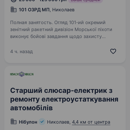
101 ОЗРД МП
, Николаев
Полная занятость. Огляд 101-ий окремий
зенітний ракетний дивізіон Морської піхоти
виконує бойові завдання щодо захисту
повітряних просторів держави, від навали
ворожих ударних БПЛА, запрошує у свою
4 ч. назад
команду вмотивованих кандидатів…
Старший слюсар-електрик з
ремонту електроустаткування
автомобілів
Нібулон
Николаев,
4,4 км от центра