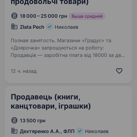
продовольчі товари)
18 000 – 25 000 грн
Выше средней
Zlata Pech
Николаев
Полная занятость. Магазини «Градус» та
«Доярочка» запрошуються на роботу:
Продавців — заробітна плата від 18000 за два
робочих тижні. Умови: Зручний графік:
Стабільну роботу поруч із домом Можливість
12 ч. назад
швидко почати заробляти…
Продавець (книги,
канцтовари, іграшки)
13 500 грн
Дехтяренко А.А., ФЛП
Николаев