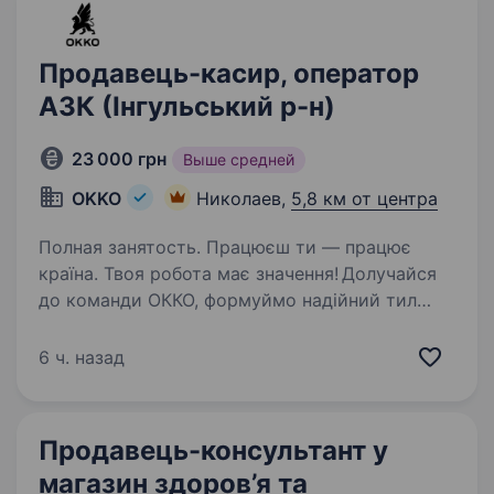
Продавець-касир, оператор
АЗК (Інгульський р-н)
23 000 грн
Выше средней
OKKO
Николаев,
5,8 км от центра
Полная занятость. Працюєш ти — працює
країна. Твоя робота має значення! Долучайся
до команди ОККО, формуймо надійний тил
нашої країни разом! Шукаємо ПРОДАВЦЯ-
КАСИРА (оператора АЗК)! Приєднуйся, бо ми:
6 ч. назад
офіційно і швидко приймаємо…
Продавець-консультант у
магазин здоров’я та