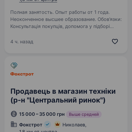
Полная занятость. Опыт работы от 1 года.
Неоконченное высшее образование. Обов’язки:
Консультація покупців, допомога у підборі
одягу та аксесуарів. Активні продажі
та виконання планів. Підтримання високого
4 ч. назад
рівня сервісу та презентації торгової зали.
Робота з касою, дотримання фіскальної…
Продавець в магазин техніки
(р-н "Центральний ринок")
15 000 – 35 000 грн
Выше средней
Фокстрот
Николаев,
1,8 км от центра