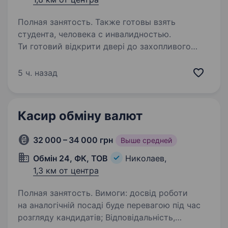
Полная занятость. Также готовы взять
студента, человека с инвалидностью.
Ти готовий відкрити двері до захопливого
світу техніки та електроніки? Тобі
подобаються гаджети, і ти хочеш стати
5 ч. назад
справжнім експертом у цьому напрямку? Тоді
ця вакансія саме для Тебе! Фокстрот — це
лідер українського…
Касир обміну валют
32 000 – 34 000 грн
Выше средней
Обмін 24, ФК, ТОВ
Николаев,
1,3 км от центра
Полная занятость. Вимоги: досвід роботи
на аналогічній посаді буде перевагою під час
розгляду кандидатів; Відповідальність,