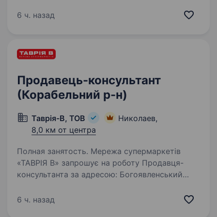
уважність, порядність, пунктуальність; Вміння
працювати на ПК; відсутність шкідливих
6 ч. назад
звичок; вміння…
Продавець-консультант
(Корабельний р-н)
Таврія-В, ТОВ
Николаев,
8,0 км от центра
Полная занятость. Мережа супермаркетів
«ТАВРІЯ В» запрошує на роботу Продавця-
консультанта за адресою: Богоявленський
проспект, 234 Наша компанія — це величезна
команда людей і постійно зростаюча кількість
6 ч. назад
торгових об'єктів. Кого…