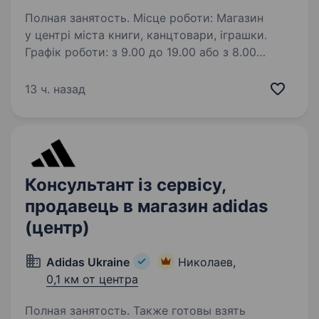
Полная занятость. Місце роботи: Магазин
у центрі міста книги, канцтовари, іграшки.
Графік роботи: з 9.00 до 19.00 або з 8.00
до 18.00, вихідні за поточним графіком.
Оплата: ставка + %% + преміальні Докладніша
13 ч. назад
інформація на співбесіді…
Консультант із сервісу,
продавець в магазин adidas
(центр)
Adidas Ukraine
Николаев,
0,1 км от центра
Полная занятость. Также готовы взять