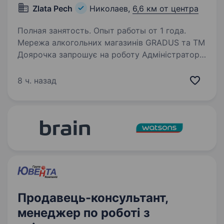
Zlata Pech
Николаев,
6,6 км от центра
Полная занятость. Опыт работы от 1 года.
Мережа алкогольних магазинів GRADUS та ТМ
Доярочка запрошує на роботу Адміністратора
Вимоги: вік від 30 до 45 років; освіта середня,
технічна; досвід роботи в роздрібній торгівлі;
8 ч. назад
управлінський досвід;…
Продавець-консультант,
менеджер по роботі з