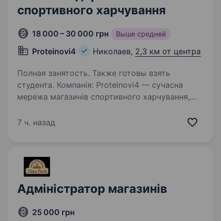
спортивного харчування
18 000 – 30 000 грн
Выше средней
Proteinovi4
Николаев,
2,3 км от центра
Полная занятость. Также готовы взять
студента. Компанія: Proteinovi4 — сучасна
мережа магазинів спортивного харчування,
вітамінів і добавок для здоров’я та довголіття.
Слоган: На варті вашого здоров’я. Хочеш
7 ч. назад
працювати в сильному бренді, де спорт,
енергія й розвиток —…
Адміністратор магазинів
25 000 грн