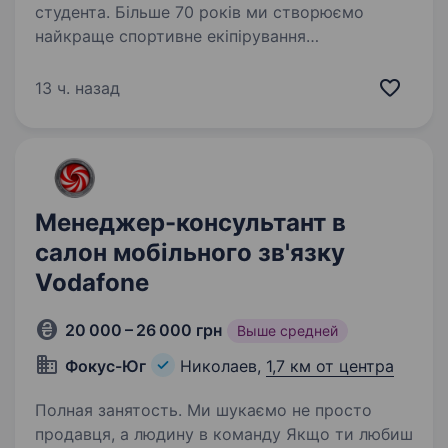
студента. Більше 70 років ми створюємо
найкраще спортивне екіпірування
та надихаємо мільйони людей змінювати своє
життя через спорт. Наша головна цінність —
13 ч. назад
це люди*. adidas — це команда сміливих
оптимістів. Ми ведемо активний…
Менеджер-консультант в
салон мобільного зв'язку
Vodafone
20 000 – 26 000 грн
Выше средней
Фокус-Юг
Николаев,
1,7 км от центра
Полная занятость. Ми шукаємо не просто
продавця, а людину в команду Якщо ти любиш