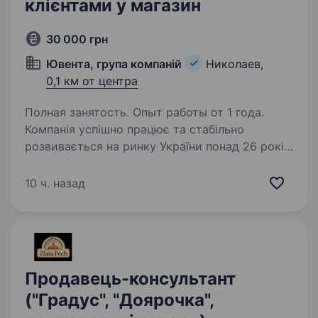
клієнтами у магазин
30 000 грн
Ювента, група компаній
Николаев,
0,1 км от центра
Полная занятость. Опыт работы от 1 года.
Компанія успішно працює та стабільно
розвивається на ринку України понад 26 років!
Офіційний дилер і лідер з продажу побутової
та професійної техніки ТМ Karcher / Німеччина
10 ч. назад
/,імпортер ТМ FILMOP / Італія /, дилер ТМ…
Продавець-консультант
("Градус", "Доярочка",