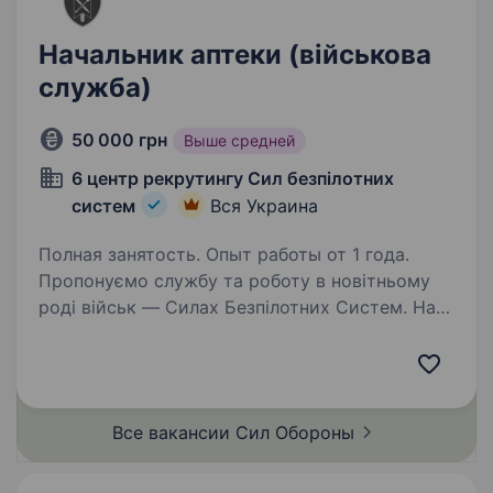
Начальник аптеки (військова
служба)
50 000 грн
Выше средней
6 центр рекрутингу Сил безпілотних
систем
Вся Украина
Полная занятость. Опыт работы от 1 года.
Пропонуємо службу та роботу в новітньому
роді військ — Силах Безпілотних Систем. Наш
підрозділ — 1-й Окремий Центр БпС —
це перший у світі підрозділ «технологічного
спецпризначення». Ми формуємо команду
професіоналів…
Все вакансии Сил
Обороны