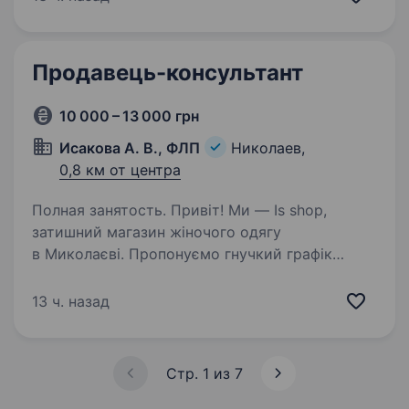
зростаюча кількість торгових об'єктів. Кого…
Продавець-консультант
10 000 – 13 000 грн
Исакова А. В., ФЛП
Николаев,
0,8 км от центра
Полная занятость. Привіт! Ми — Is shop,
затишний магазин жіночого одягу
в Миколаєві. Пропонуємо гнучкий графік
роботи 7 через 7 з 10:00 до 18:00. Пів місяця
ви вільні від роботи. Що ти будеш робити
13 ч. назад
у нас: Вітати та уважно слухати…
Стр. 1 из 7