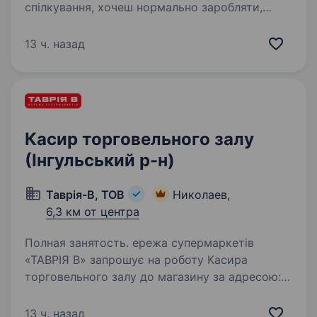
спілкування, хочеш нормально заробляти,
розбиратися в техніці та прокачати себе
у продажах — тобі до нас. Навіть якщо немає
13 ч. назад
досвіду — не проблема…
Касир торговельного залу
(Інгульський р-н)
Таврія-В, ТОВ
Николаев,
6,3 км от центра
Полная занятость. ережа супермаркетів
«ТАВРІЯ В» запрошує на роботу Касира
торговельного залу до магазину за адресою:
Пр-кт Миру 72/3 Наша компанія —
це величезна команда людей і постійно
13 ч. назад