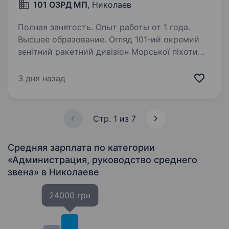
101 ОЗРД МП
, Николаев
Полная занятость. Опыт работы от 1 года.
Высшее образование. Огляд 101-ий окремий
зенітний ракетний дивізіон Морської піхоти
виконує бойові завдання щодо захисту
повітряних просторів держави, від навали
3 дня назад
ворожих ударних БПЛА, запрошує у свою
команду вмотивованих кандидатів…
Стр. 1 из 7
Средняя зарплата по категории
«Администрация, руководство среднего
звена»
в Николаеве
24000 грн