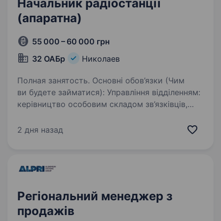
Начальник радіостанції
(апаратна)
55 000 – 60 000 грн
32 ОАБр
Николаев
Полная занятость. Основні обов’язки (Чим
ви будете займатися): Управління відділенням:
керівництво особовим складом зв’язківців,
організація їхньої роботи та чергування
на вузлах зв’язку. Експлуатація техніки:
2 дня назад
розгортання, налаштування…
Регіональний менеджер з
продажів