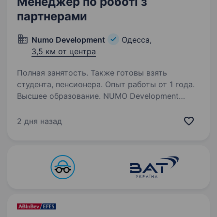
Менеджер по роботі з
партнерами
Numo Development
Одесса,
3,5 км от центра
Полная занятость. Также готовы взять
студента, пенсионера. Опыт работы от 1 года.
Высшее образование. NUMO Development
— це інноваційна девелоперська компанія, яка
зосереджена на створенні високодохідної
2 дня назад
нерухомості в популярних туристичних
регіонах. Завдяки спеціалізації на нерухомості
в туристичних локаціях, NUMO…