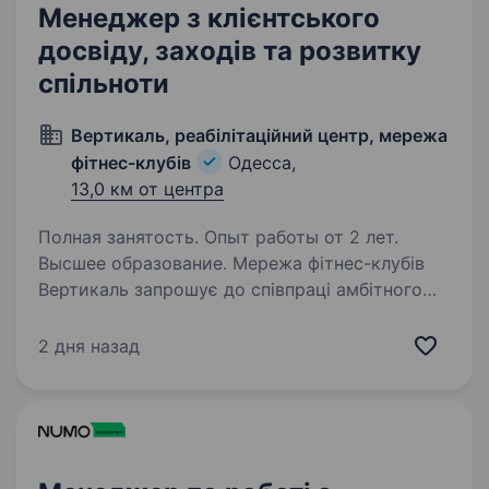
Менеджер з клієнтського
досвіду, заходів та розвитку
спільноти
Вертикаль, реабілітаційний центр, мережа
фітнес-клубів
Одесса,
13,0 км от центра
Полная занятость. Опыт работы от 2 лет.
Высшее образование. Мережа фітнес-клубів
Вертикаль запрошує до співпраці амбітного
та енергійного МЕНЕДЖЕРА! Ціль посади
Створення спільноти навколо клубу, розробка
2 дня назад
та просування внутрішньоклубних заходів, які
посилюють клієнтський…