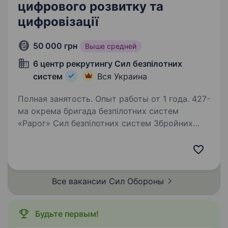
цифрового розвитку та
цифровізації
50 000 грн
Выше средней
6 центр рекрутингу Сил безпілотних
систем
Вся Украина
Полная занятость. Опыт работы от 1 года. 427-
ма окрема бригада безпілотних систем
«Рарог» Сил безпілотних систем Збройних
Сил України займає гідне місце серед усіх
«літаючих» підрозділів Сил оборони України за
кількістю знищеної ворожої техніки та живої…
Все вакансии Сил
Обороны
Будьте первым!