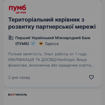
Територіальний керівник з
розвитку партнерської мережі
Перший Український Міжнародний Банк
(ПУМБ)
Одесса
Полная занятость. Опыт работы от 1 года.
КВАЛІФІКАЦІЯ ТА ДОСВІД:Необхідні: Вища
фінансова, економічна або юридична освіта;
Досвід роботи від 6-ти місяців в Роздрібному
бізнесі; Хороші навички комунікацій
2 дня назад
та продажів; Ваша роль: Виїздний характер…