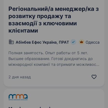
Регіональний/а менеджер/ка з
розвитку продажу та
взаємодії з ключовими
клієнтами
Абінбев Ефес Україна, ПРАТ
Одесса
Полная занятость. Опыт работы от 5 лет.
Высшее образование. Готові доєднатись до
міжнародної компанії та отримати можливості
обміну досвідом із закордонними колегами?
Ви отримаєте наставництво від працівників
2 дня назад
компанії, навчитеся бути гнучким
та адаптуватися до нових умов,…