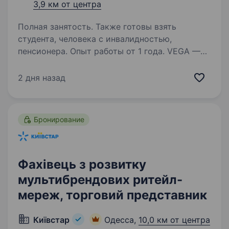
3,9 км от центра
Полная занятость. Также готовы взять
студента, человека с инвалидностью,
пенсионера. Опыт работы от 1 года. VEGA —
компанія Групи Vodafone Україната лідер
якості інтернет-послуг в Україні
2 дня назад
за результатами незалежного дослідження
nPerf. Ми зростаємо разом з мережею по всій
Україні, тому в пошуках людей, які готові
Бронирование
до викликів…
Фахівець з розвитку
мультибрендових ритейл-
мереж, торговий представник
Київстар
Одесса,
10,0 км от центра