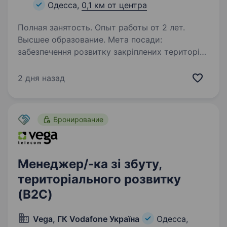
Одесса,
0,1 км от центра
Полная занятость. Опыт работы от 2 лет.
Высшее образование. Мета посади:
забезпечення розвитку закріплених територій,
виконання встановлених бізнес-показників,
розвитку клієнтської бази та координації
2 дня назад
роботи територіальних команд. Основні
функції реалізація стратегії розвитку…
Бронирование
Менеджер/-ка зі збуту,
територіального розвитку
(B2C)
Vega, ГК Vodafone Україна
Одесса,