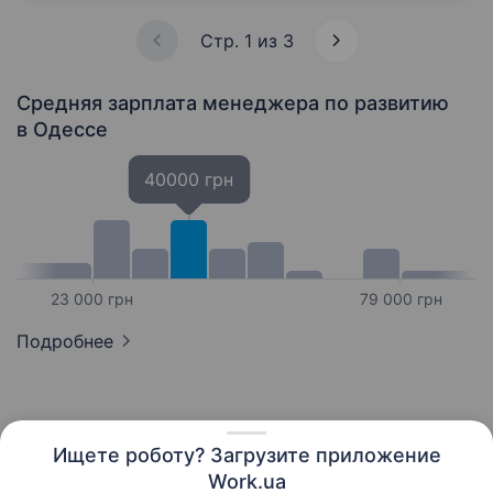
та Молдові. Щороку понад…
Стр. 1 из 3
Средняя зарплата менеджера по развитию
в Одессе
40000 грн
23 000 грн
79 000 грн
Подробнее
Ищете роботу? Загрузите приложение
Русский
Work.ua