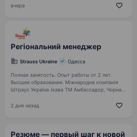
банків із приватним капіталом за розміром
вчера
активів. Вже 32 роки «Південний» є надійним
фінансовим партнером…
Регіональний менеджер
Strauss Ukraine
Одесса
Полная занятость. Опыт работы от 2 лет.
Высшее образование. Міжнародна компанія
Штраус Україна (кава ТМ Амбассадор, Чорна
карта, FORT, Тоtti Caffe та інш.) запрошує
в свою команду Регіонального менеджера.
2 дня назад
Зона відповідальності: південний регіон
Вимоги: Вища освіта; Досвід…
Резюме — первый шаг
к новой