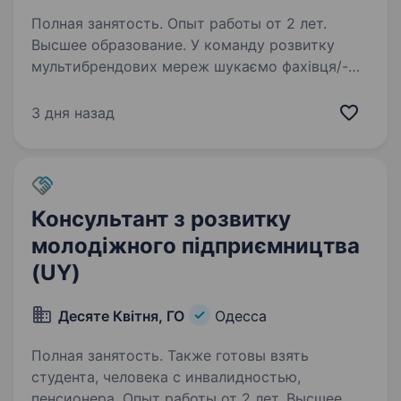
Полная занятость. Опыт работы от 2 лет.
Высшее образование. У команду розвитку
мультибрендових мереж шукаємо фахівця/-
чиню, що відповідатиме за супровід
торговельних точок партнерів, навчання
3 дня назад
персоналу та забезпечення найкращих
стандартів мерчендайзингу на закріпленій
території…
Консультант з розвитку
молодіжного підприємництва
(UY)
Десяте Квітня, ГО
Одесса
Полная занятость. Также готовы взять
студента, человека с инвалидностью,
пенсионера. Опыт работы от 2 лет. Высшее