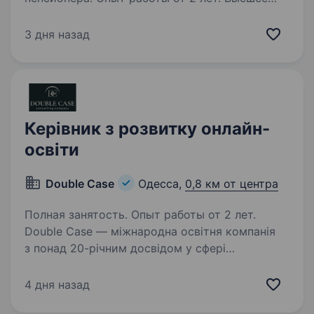
образование. Посада: Консультант з розвитку
молодіжного підприємництва (UY) Місце
3 дня назад
роботи: Одеса Зайнятість: 100% Тривалість
проєкту: до 06.12.2027 Термін подачі заявки:
до 30 серпня 2026 року. Ми лишаємо
за собою право на власний…
Керівник з розвитку онлайн-
освіти
Double Case
Одесса,
0,8 км от центра
Полная занятость. Опыт работы от 2 лет.
Double Case — міжнародна освітня компанія
з понад 20-річним досвідом у сфері
спеціалізованої освіти. Ми є однією
з провідних компаній у своїй галузі
4 дня назад
та об'єднуємо академії в Європі, Україні