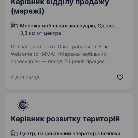
Керівник відділу продажу
(мережі)
Мережа мобільних аксесуарів
, Одесса,
3,8 км от центра
Полная занятость. Опыт работы от 5 лет.
Welcome to (MMA) «Мережа мобільних
аксесуарів» — понад 25 років працює
на ринку мобільних аксесуарів і займає
лідируючі позиції в галузі, що підтверджує
2 дня назад
надійність і стабільність компанії. Ми —
головні імпортери…
Керівник розвитку територій
Центр, національний оператор з безпеки