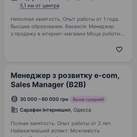
5,1 км от центра
Неполная занятость. Опыт работы от 1 года.
Высшее образование. Вакансія: Менеджер
з продажу в інтернет-магазині Місце роботи:
м. Одеса, вул. Люстдорфська, 52 (Понеділок і
П’ятниця, ВТ-ЧТ дістанційно). Ми шукаємо
в команду професіонала з досвідом роботи
у сфері інтернет-замовлень…
Менеджер з розвитку e-com,
Sales Manager (B2B)
30 000 – 60 000 грн
Выше средней
Сарафан Інтернешнл
, Одесса
Полная занятость. Опыт работы от 2 лет.
Найважливіший аспект: Можливість