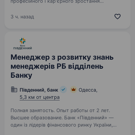
професійного і кар'єрного зростання
в динамічній компанії, що розвивається.
SARAFAN — це екосистема цифрових
3 ч. назад
інструментів для підприємців, що включає
CRM-систему, закритий b2b…
Менеджер з розвитку знань
менеджерів РБ відділень
Банку
Південний, банк
Одесса,
5,3 км от центра
Полная занятость. Опыт работы от 2 лет.
Высшее образование. Банк «Південний» —
один із лідерів фінансового ринку України,
який займає третє місце у групі українських