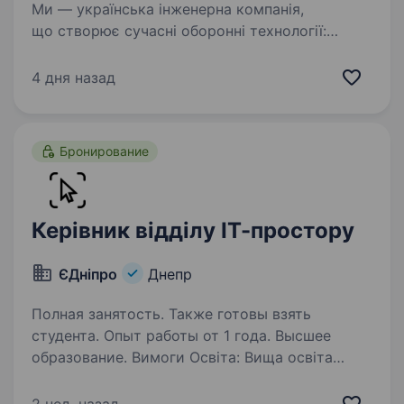
Ми — українська інженерна компанія,
що створює сучасні оборонні технології:
безпілотні системи, роботизовані комплекси,
рішення автономної навігації та продукти
4 дня назад
на базі штучного інтелекту. Зараз ми шукаємо
Team…
Бронирование
Керівник відділу ІТ-простору
ЄДніпро
Днепр
Полная занятость. Также готовы взять
студента. Опыт работы от 1 года. Высшее
образование. Вимоги Освіта: Вища освіта
в області інформаційних технологій,
комп’ютерних наук, управління проектами або