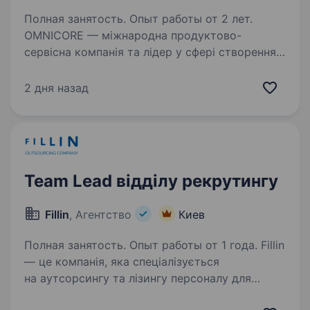
Полная занятость. Опыт работы от 2 лет.
OMNICORE — міжнародна продуктово-
сервісна компанія та лідер у сфері створення,
розвитку й повного управління e-commerce-
бізнесами світових fashion-ритейлерів. Наші
2 дня назад
ключові партнери: ua.puma.com, adidas.ua,
adidas.kz,…
Team Lead відділу рекрутингу
Fillin
, Агентство
Киев
Полная занятость. Опыт работы от 1 года. Fillin
— це компанія, яка спеціалізується
на аутсорсингу та лізингу персоналу для
виробництва, FMCG, логістики та рітейлу.