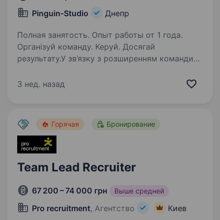
Pinguin-Studio
Днепр
Полная занятость. Опыт работы от 1 года.
Організуй команду. Керуй. Досягай
результату.У зв’язку з розширенням команди
для реалізації масштабного інформаційно-
комунікаційного проєкту шукаємо працівників
3 нед. назад
для роботи в польових командах.
Ми формуємо мобільні…
Горячая
Бронирование
Team Lead Recruiter
67 200 – 74 000 грн
Выше средней
Pro recruitment
, Агентство
Киев