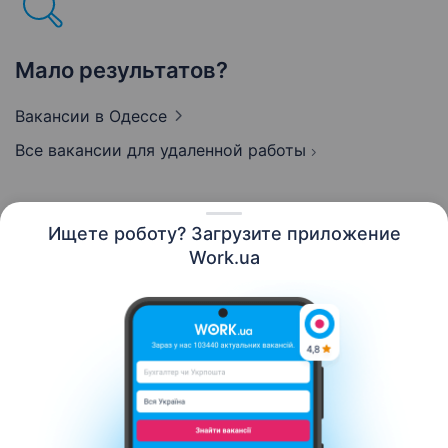
Мало результатов?
Вакансии
в Одессе
Все вакансии для удаленной работы
Ищете роботу? Загрузите приложение
Русский
Work.ua
Ресурсы
Контакты
О нас
Карьера
Новости Work.ua
Помощь