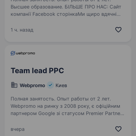
Высшее образование. БІЛЬШЕ ПРО НАС: Сайт
компанії Facebook сторінкаМи щиро вдячні
ветеранам і ветеранкам за Ваш внесок
у Перемогу України. Якщо ця вакансія Вам
1 ч. назад
близька — для нас буде честю працювати
з Вами. Чому варто приєднатися
до PROFINSTALLPROFINSTALL —…
Team lead PPC
Webpromo
Киев
Полная занятость. Опыт работы от 2 лет.
Webpromo на ринку з 2008 року, є офіційним
партнером Google зі статусом Premier Partner
та Facebook зі статусом Preferred Partner.
Серед наших клієнтів такі лідери ринку, як:
вчера
Ощадбанк, Coral Travel, Київстар, Pandora,…