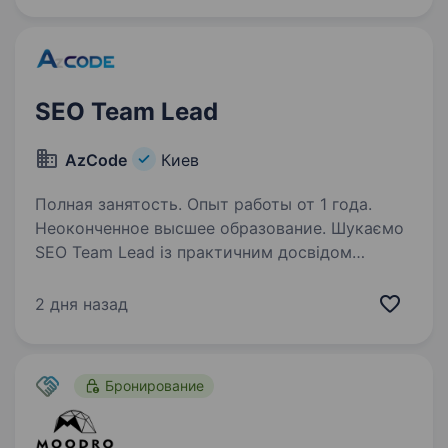
SEO Team Lead
AzCode
Киев
Полная занятость. Опыт работы от 1 года.
Неоконченное высшее образование. Шукаємо
SEO Team Lead із практичним досвідом
у iGaming та успішними кейсами запуску
й просування проєктів. Спеціаліст
2 дня назад
відповідатиме за SEO-стратегію, розвиток
портфеля сайтів і результати команди в
різних…
Бронирование