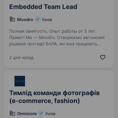
Embedded Team Lead
Moodro
Киев
Полная занятость. Опыт работы от 5 лет.
Привіт! Ми — Moodro. Створюємо автономні
рішення протидії БпЛА, які вже працюють
у реальних бойових умовах і допомагають
підрозділам на фронті. Усередині команди
2 дня назад
ми закриваємо повний цикл розробки
продукту: hardware,…
Тимлід команди фотографів
(e-commerce, fashion)
Omnicore
Киев