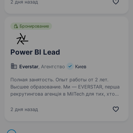
Ми маємо вже більше ніж 10 років досвіду
2 дня назад
з надання послуг аутсорсингу персоналу.
Посилання…
Бронирование
Power BI Lead
Everstar
, Агентство
Киев
Полная занятость. Опыт работы от 2 лет.
Высшее образование. Ми — EVERSTAR, перша
рекрутингова агенція в MilTech для тих, хто
готовий створювати технологічне майбутнє.
Але досить про нас, розказуємо пророль.
2 дня назад
Ми шукаємо Power BI Lead в MilTech-команду,
яка створює рішення,…