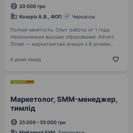
20 000 грн
Козоріз А.В., ФОП
Черкассы
Полная занятость. Опыт работы от 1 года.
Неоконченное высшее образование. Advert
Street — маркетингова агенція з 6-річним
досвідом у просуванні бізнес-профілів
на Google Картах. За цей період
6 дней назад
обслуговували 1000+ локацій по Україні,
працюємо командою спеціалістів і маємо
власні інструменти…
Маркетолог, SMM-менеджер,
тимлід
25 000 – 55 000 грн
Меблевий БУМ
, Запорожье