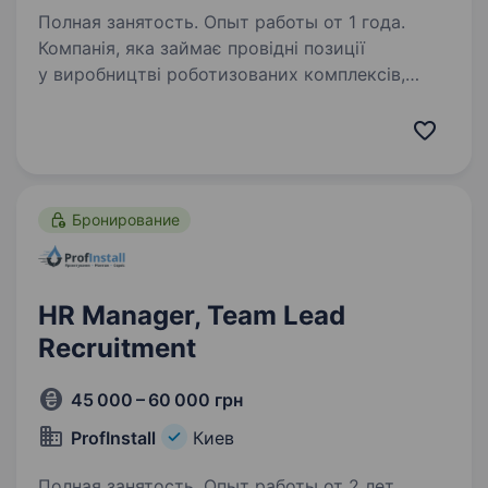
Полная занятость. Опыт работы от 1 года.
Компанія, яка займає провідні позиції
у виробництві роботизованих комплексів,
в пошуку Lead of Recruitment Team, який
очолить лідерство у формуванні команди, яка
створює технологічні продукти у сфері
безпеки країни…
Бронирование
HR Manager, Team Lead
Recruitment
45 000 – 60 000 грн
ProfInstall
Киев
Полная занятость. Опыт работы от 2 лет.