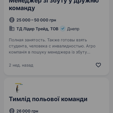
Менеджер зі збуту у дружню
команду
25 000 – 50 000 грн
ТД Лідер Трейд, ТОВ
Днепр
Полная занятость. Также готовы взять
студента, человека с инвалидностью. Агро
компанія в пошуку менеджера із збуту
(макуха, шрот) Наша компанія 25 років
на ринку і спеціалізується на постачанні
2 нед. назад
кормових добавок для сільськогосподарських
підприємств Обов'язки: Пошук нових
постачальників,…
Тимлід польової команди
26 000 грн