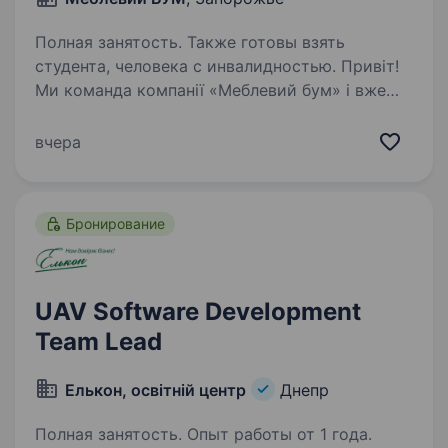
Полная занятость. Также готовы взять
студента, человека с инвалидностью. Привіт!
Ми команда компанії «Меблевий бум» і вже
більше 20 років є лідерами в нашій галузі
в Запоріжжі! НАВІТЬ ЯКЩО У ВАС НЕМАЄ
вчера
ДОСВІДУ РОБОТИ, то завдяки нашій
першокласній системі навчання ми зробимо
з вас високоефективного…
Бронирование
UAV Software Development
Team Lead
Елькон, освітній центр
Днепр
Полная занятость. Опыт работы от 1 года.