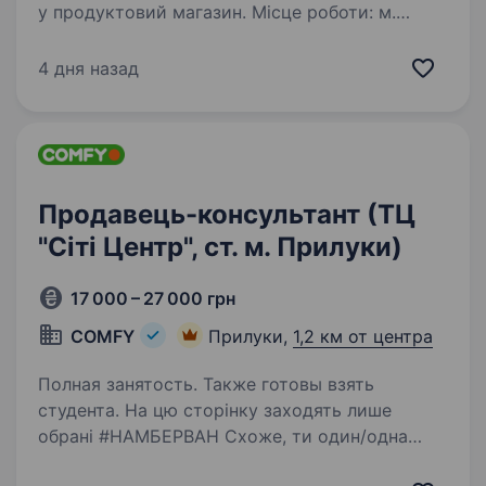
у продуктовий магазин. Місце роботи: м.
Прилуки, вул. Шкільна, 1 (район Сорочинці).
Вечірня розвозка Обов’язки: Консультування
4 дня назад
покупців щодо асортименту товарів. Прийом
та розміщення…
Продавець-консультант (ТЦ
"Сіті Центр", ст. м. Прилуки)
17 000 – 27 000 грн
COMFY
Прилуки,
1,2 км от центра
Полная занятость. Также готовы взять
студента. На цю сторінку заходять лише
обрані #НАМБЕРВАН Схоже, ти один/одна
з них! Ми не сумніваємося, що ти: фанатієш від