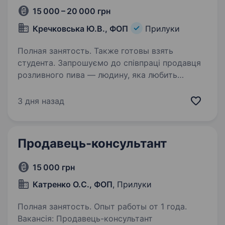
15 000 – 20 000 грн
Кречковська Ю.В., ФОП
Прилуки
Полная занятость. Также готовы взять
студента. Запрошуємо до співпраці продавця
розливного пива — людину, яка любить
спілкуватися з людьми, відповідально
ставиться до роботи і хоче розвиватися
3 дня назад
у сфері торгівлі. Що ти робитимеш у нас:
Обслуговуватимеш клієнтів,…
Продавець-консультант
15 000 грн
Катренко О.С., ФОП
, Прилуки
Полная занятость. Опыт работы от 1 года.
Вакансія: Продавець-консультант