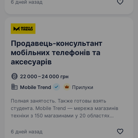
новинок в домашніх гаджетах та сервісах
6 дней назад
умієш чути потреби клієнтів і допомагати їм
вільний…
Продавець-консультант
мобільних телефонів та
аксесуарів
22 000 – 24 000 грн
Mobile Trend
Прилуки
Полная занятость. Также готовы взять
студента. Mobile Trend — мережа магазинів
техніки з 150 магазинами у 20 областях
України та командою 500 співробітників.
Більше про нас — mobiletrend.com
6 дней назад
Ми пропонуємо: Оплачуване навчання — 400