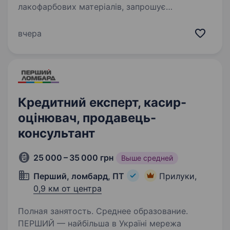
лакофарбових матеріалів, запрошує
на вакантну посаду представника
постачальника в будівельний гіпермаркет для
вчера
продажу лакофарбових матеріалів.…
Кредитний експерт, касир-
оцінювач, продавець-
консультант
25 000 – 35 000 грн
Выше средней
Перший, ломбард, ПТ
Прилуки,
0,9 км от центра
Полная занятость. Среднее образование.
ПЕРШИЙ — найбільша в Україні мережа