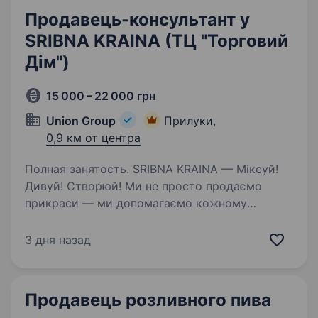
Продавець-консультант у
SRIBNA KRAINA (ТЦ "Торговий
Дім")
15 000 – 22 000 грн
Union Group
Прилуки,
0,9 км от центра
Полная занятость. SRIBNA KRAINA — Міксуй!
Дивуй! Створюй! Ми не просто продаємо
прикраси — ми допомагаємо кожному
виразити свою унікальність через стиль
та емоції. Якщо ти захоплюєшся модою,
3 дня назад
трендами і любиш дивувати клієнтів — тоді…
Продавець розливного пива