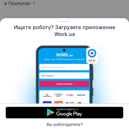
в Прилуках
Ищете роботу? Загрузите приложение
Русский
Work.ua
Ресурсы
Контакты
О нас
Карьера
Новости Work.ua
Помощь
Условия использования
Работодателю
Вы работодатель?
© 2006–2026 Work.ua. Сервис поиска работы №1 в