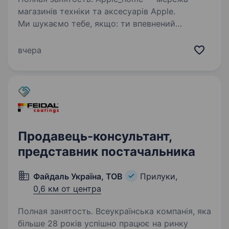
магазинів техніки та аксесуарів Apple.
Ми шукаємо тебе, якщо: ти впевнений
користувач iPhone, iPad або Mac і розумієшся
на продукції Apple; любиш спілкуватися
вчера
з людьми і вмієш переконувати;…
Продавець-консультант,
представник постачальника
Файдаль Україна, ТОВ
Прилуки,
0,6 км от центра
Полная занятость. Всеукраїнська компанія, яка
більше 28 років успішно працює на ринку