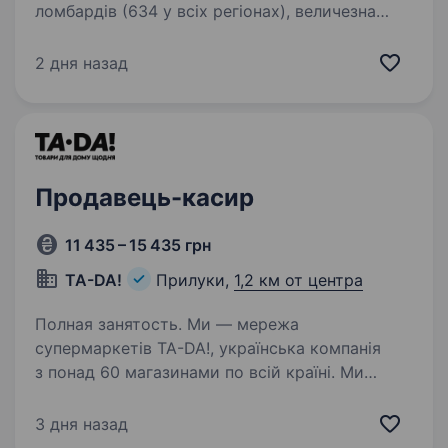
ломбардів (634 у всіх регіонах), величезна
фінансова компанія, де можна отримати різні
фінансові послуги та купити ювелірні
2 дня назад
прикраси, техніку. Багато хто досі уявляє
ломбард як щось…
Продавець-касир
11 435 – 15 435 грн
TA-DA!
Прилуки,
1,2 км от центра
Полная занятость. Ми — мережа
супермаркетів TA-DA!, українська компанія
з понад 60 магазинами по всій країні. Ми
цінуємо людей, сервіс і розвиток, тому
запрошуємо до нашої команди — Продавця (-
3 дня назад
чиню) касир (-ка). Локація: м. Прилуки,…