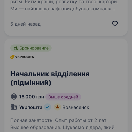
ритм. Ритм країни, розвитку та твоєї кар'єри.
Ми — найбільша нафтовидобувна компанія
України. Сьогодні це 2 000+ свердловин,
майже 700 сучасних автозаправних
5 дней назад
комплексів та команда з 20 000+…
Бронирование
Начальник відділення
(підмінний)
18 000 грн
Выше средней
Укрпошта
Вознесенск
Полная занятость. Опыт работы от 2 лет.
Высшее образование. Шукаємо лідера, який