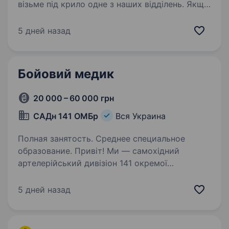
візьме під крило одне з наших відділень. Якщо
ви вмієте драйвити команду та професійно
працювати з клієнтами — ми чекаємо саме
5 дней назад
на вас. Ваша роль у команді: Керувати
роботою відділення та виконувати…
Бойовий медик
20 000 – 60 000 грн
САДн 141 ОМБр
Вся Украина
Полная занятость. Среднее специальное
образование. Привіт! Ми — самохідний
артелерійський дивізіон 141 окремої
механізованої бригади, молодий, але вже
ефективний підрозділ, який бореться за мир і
5 дней назад
безпеку України. Наше головне завдання —
захищати наших людей і країну,…