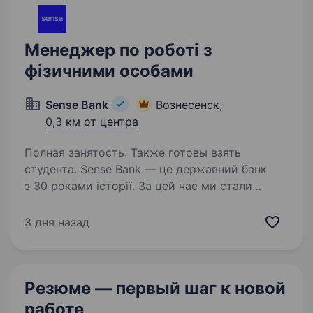
Менеджер по роботі з
фізичними особами
Sense Bank
Вознесенск,
0,3 км от центра
Полная занятость. Также готовы взять
студента. Sense Bank — це державний банк
з 30 роками історії. За цей час ми стали
не просто місцем для роботи, а спільнотою
з 4000 людей, де кожен присвячений місії —
3 дня назад
створювати сенси, щоб здійснювались мрії
українців. Шукаємо…
Резюме — первый шаг
к новой
работе