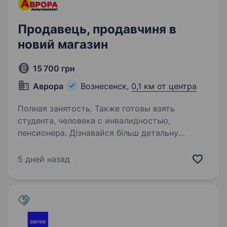
Продавець, продавчиня в
новий магазин
15 700 грн
Аврора
Вознесенск,
0,1 км от центра
Полная занятость. Также готовы взять
студента, человека с инвалидностью,
пенсионера. Дізнавайся більш детальну
інформацію про компанію та відгукуйся
на вакансії за посиланням: robota.avrora.ua
5 дней назад
t.me/Avrora_HC_bot Відкриваємо 01.09.2026
новий магазин у твоєму місті! Запрошуємо
в команду продавця…