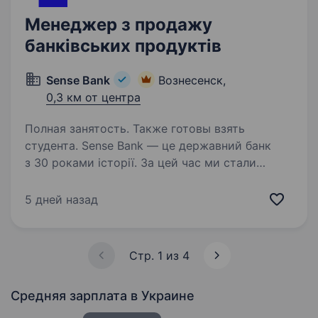
Менеджер з продажу
банківських продуктів
Sense Bank
Вознесенск,
0,3 км от центра
Полная занятость. Также готовы взять
студента. Sense Bank — це державний банк
з 30 роками історії. За цей час ми стали
не просто місцем для роботи, а спільнотою
з 4000 людей, де кожен присвячений місії —
5 дней назад
створювати сенси, щоб здійснювались мрії
українців. Шукаємо…
Стр. 1 из 4
Средняя зарплата
в Украине