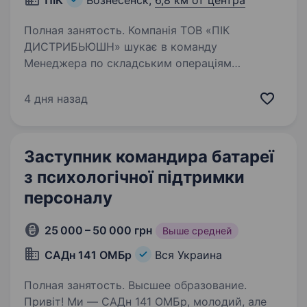
ПІК
Вознесенск,
6,8 км от центра
Полная занятость. Компанія ТОВ «ПІК
ДИСТРИБЬЮШН» шукає в команду
Менеджера по складським операціям
ОБОВ’ЯЗКИ: Документальна робота складу
(прибуткові накладні, видаткові накладні,
4 дня назад
переміщення, комплектація та ін.)
Формування…
Заступник командира батареї
з психологічної підтримки
персоналу
25 000 – 50 000 грн
Выше средней
САДн 141 ОМБр
Вся Украина
Полная занятость. Высшее образование.
Привіт! Ми — САДн 141 ОМБр, молодий, але