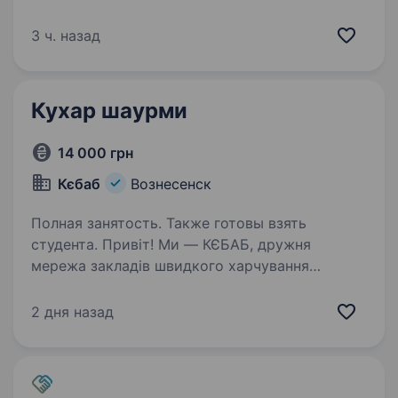
Наша продукція представлена під торговими
марками «ХЛАДИК», «ХРЕЩАТИК», «КАШТАН».
3 ч. назад
У зв’язку з розширенням штату, запрошуємо…
Кухар шаурми
14 000 грн
Кєбаб
Вознесенск
Полная занятость. Также готовы взять
студента. Привіт! Ми — КЄБАБ, дружня
мережа закладів швидкого харчування
з доставкою у Вознесенську. Якщо тобі
хочеться працювати в комфортній атмосфері,
2 дня назад
навчатися новому та бути частиною команди,
де цінують кожного — у нас…