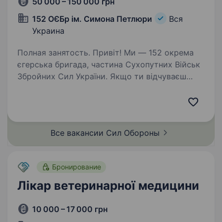
50 000 – 150 000 грн
152 ОЄБр ім. Симона Петлюри
Вся
Украина
Полная занятость. Привіт! Ми — 152 окрема
єгерська бригада, частина Сухопутних Військ
Збройних Сил України. Якщо ти відчуваєш
поклик серця захищати свою Батьківщину,
готовий стати на захист миру та свободи —
ця можливість саме для…
Все вакансии Сил
Обороны
Бронирование
Лікар ветеринарної медицини
10 000 – 17 000 грн