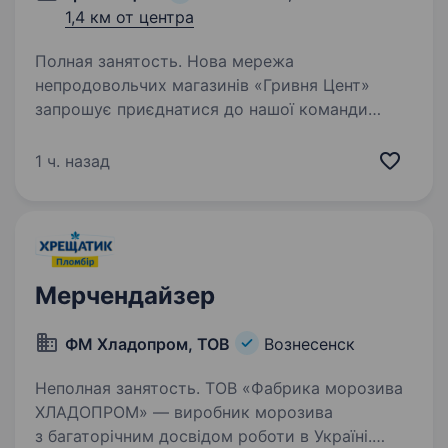
1,4 км от центра
Полная занятость. Нова мережа
непродовольчих магазинів «Гривня Цент»
запрошує приєднатися до нашої команди
в якості активного та цілеспрямованого
«Продавця-Касира». Що ми від тебе чекаємо ?
1 ч. назад
Комунікабельність та вміння працювати…
Мерчендайзер
ФМ Хладопром, ТОВ
Вознесенск
Неполная занятость. ТОВ «Фабрика морозива
ХЛАДОПРОМ» — виробник морозива
з багаторічним досвідом роботи в Україні.