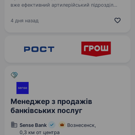
вже ефективний артилерійський підрозділ
Збройних Сил України. Наша місія —
знищувати ворога найсучаснішими методами,
4 дня назад
підтримуючи один одного та цінуючи кожне
життя. Ми прагнемо…
Менеджер з продажів
банківських послуг
Sense Bank
Вознесенск,
0,3 км от центра