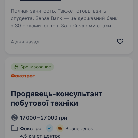
Полная занятость. Также готовы взять
студента. Sense Bank — це державний банк
з 30 роками історії. За цей час ми стали
не просто місцем для роботи, а спільнотою
з 4000 людей, де кожен присвячений місії —
4 дня назад
створювати сенси, щоб здійснювались мрії
українців. Шукаємо…
Бронирование
Продавець-консультант
побутової техніки
17 000 – 27 000 грн
Фокстрот
Вознесенск,
4,5 км от центра