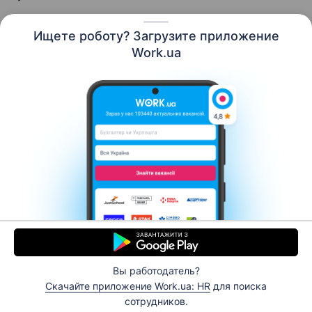
Ищете роботу? Загрузите приложение
Work.ua
Ресурсы
Контакты
О нас
Карьера
Новости Work.ua
Помощь
Условия использования
Работодателю
© 2006–2026 Work.ua. Сервис поиска работы №1 в
Украине.
Вы работодатель?
Скачайте приложение Work.ua: HR
для поиска
Откликнуться
сотрудников.