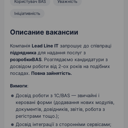
Користувач BAS
Уважність
Ініціативність
Описание вакансии
Компанія
Lead Line IT
запрошує до співпраці
підрядника
для надання послуг з
розробки
BAS
. Розглядаємо кандидатури з
досвідом роботи від 2-ох років на подібних
посадах.
Повна зайнятість.
Вимоги
:
Досвід роботи з 1С/BAS — звичайні і
керовані форми (додавання нових модулів,
документів, довідників, звітів, робота з
регістрами тощо.);
Досвід інтеграції з сторонніми сервісами;