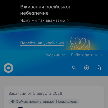
Вживання російської
небезпечне
Чому ми так вважаємо
Перейти на українську
Работодателю
Русский
Work.ua
Вакансия от 5 августа 2026
Cейчас просматривает 1 соискатель