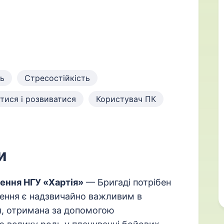
ть
Стресостійкість
тися і розвиватися
Користувач ПК
и
ення НГУ «Хартія»
— Бригаді потрібен
чення є надзвичайно важливим в
я, отримана за допомогою