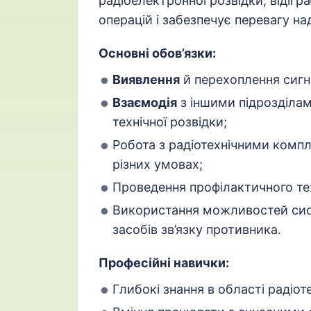
радіоелектронної розвідки, відігр
операцій і забезпечує перевагу н
Основні обов’язки:
Виявлення
й перехоплення сигна
Взаємодія
з іншими підрозділа
технічної розвідки;
Робота з радіотехнічними комп
різних умовах;
Проведення профілактичного те
Використання можливостей си
засобів зв’язку противника.
Професійні навички:
Глибокі знання в області радіот