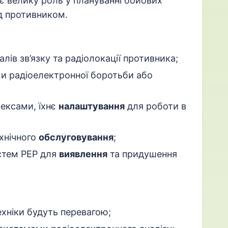
ає велику роль у плануванні бойових
ад противником.
лів зв’язку та радіолокації противника;
ми радіоелектронної боротьби або
лексами, їхнє
налаштування
для роботи в
хнічного
обслуговування
;
стем РЕР для
виявлення
та придушення
ехніки будуть перевагою;