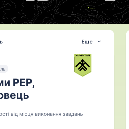
ь
Еще
ель
и РЕР,
овець
сті від місця виконання завдань