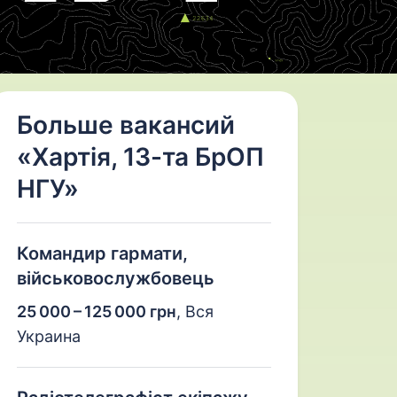
Больше вакансий
«Хартія, 13-та БрОП
НГУ»
Командир гармати,
військовослужбовець
25 000 – 125 000 грн
,
Вся
Украина