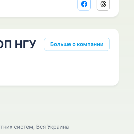
Facebook share lin
Threads sha
рОП НГУ
Больше о компании
отних систем, Вся Украина