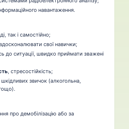
системами радіоелектронного аналізу;
інформаційного навантаження.
і, так і самостійно;
 вдосконалювати свої навички;
ь до ситуації, швидко приймати зважені
сть
, стресостійкість;
ь шкідливих звичок (алкогольна,
тощо).
ння про демобілізацію або за