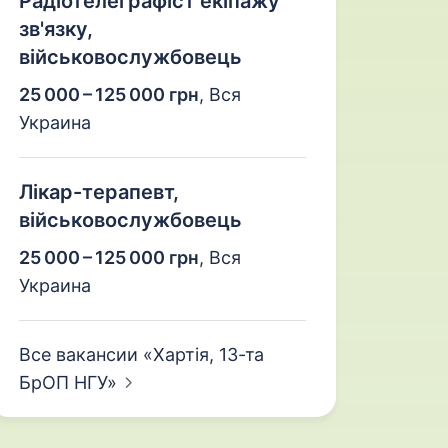
Радіотелеграфіст екіпажу
зв'язку,
військовослужбовець
25 000 – 125 000 грн
,
Вся
Украина
Лікар-терапевт,
військовослужбовець
25 000 – 125 000 грн
,
Вся
Украина
Все вакансии «Хартія, 13-та
БрОП
НГУ»