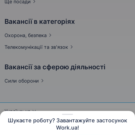
Ще посади
Вакансії в категоріях
Охорона,
безпека
Телекомунікації та
зв'язок
Вакансії за сферою діяльності
Сили
оборони
Українська
Шукаєте роботу? Завантажуйте застосунок
Work.ua!