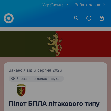
Роботодавцю
Українська
Work.ua
Вакансія від 6 серпня 2026
Зараз переглядає 1 шукач
Пілот БПЛА літакового типу