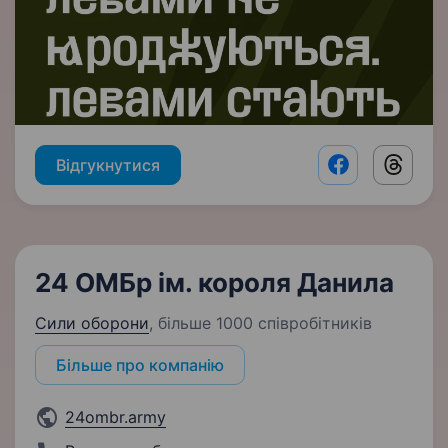
Відгукнутися
Facebook shar
Threads
24 ОМБр ім. короля Данила
Сили оборони
,
більше 1000 співробітників
Більше про компанію
24ombr.army