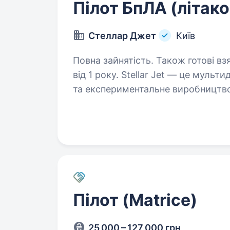
Пілот БпЛА (літако
Стеллар Джет
Київ
Повна зайнятість. Також готові вз
від 1 року. Stellar Jet — це мультидисциплінарне R&D бюро
та експериментальне виробництво
ефективність, і ми продовжуємо 
розробками. Зараз ми в п
Пілот (Matrice)
25 000 – 127 000 грн