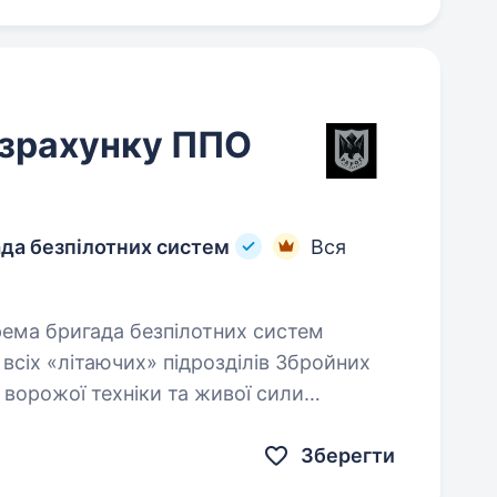
озрахунку ППО
ада безпілотних систем
Вся
 всіх «літаючих» підрозділів Збройних
 ворожої техніки та живої сили
ся…
Зберегти