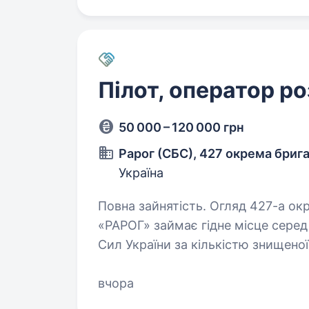
Пілот, оператор р
50 000 – 120 000 грн
Рарог (СБС), 427 окрема бриг
Україна
Повна зайнятість. Огляд 427-а окрема бригада безпілотних систем
«РАРОГ» займає гідне місце серед
Сил України за кількістю знищеної
противника. Бригада розвиваєть
вчора