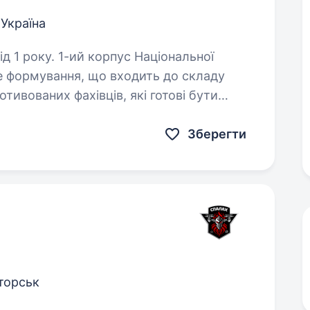
 Україна
ус Національної
ве формування, що входить до складу
тивованих фахівців, які готові бути
прикладом та працювати разом на перемогу. Пілот…
Зберегти
торськ