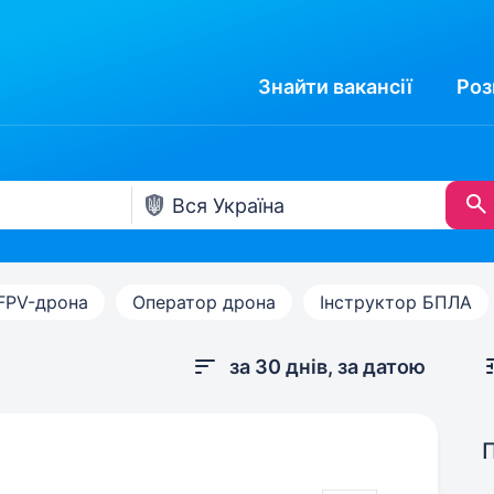
Знайти
вакансії
Роз
FPV-дрона
Оператор дрона
Інструктор БПЛА
за 30 днів, за датою