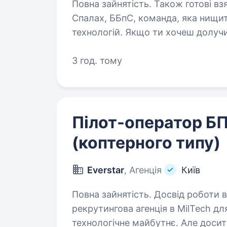
Повна зайнятість. Також готові взяти студента. Пр
Спалах, ББпС, команда, яка нищи
технологій. Якщо ти хочеш долучи
у сфері високотехнологічних війс
3 год. тому
Пілот-оператор Б
(коптерного типу)
Everstar
, Агенція
Київ
Повна зайнятість. Досвід роботи від 1 року. Ми — E
рекрутингова агенція в MilTech дл
технологічне майбутнє. Але досит