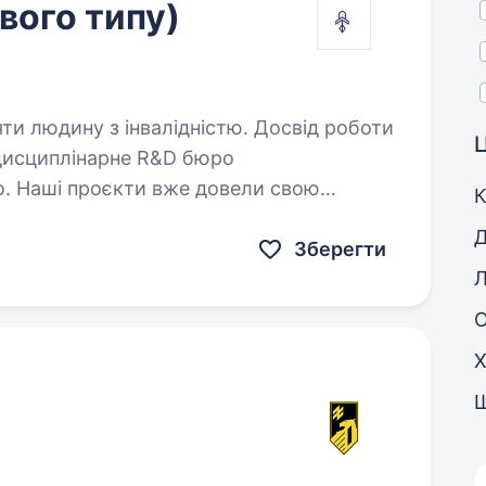
вого типу)
яти людину з інвалідністю. Досвід роботи
Ц
. Наші проєкти вже довели свою
К
активну роботу над перспективними
Д
ошуку Пілота-тестувальника…
Зберегти
Л
Х