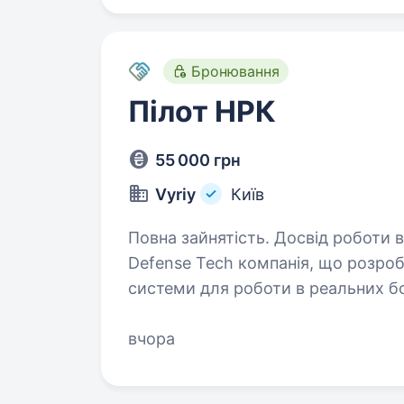
Бронювання
Пілот НРК
55 000 грн
Vyriy
Київ
Повна зайнятість. Досвід роботи від 1 року. Vyriy Industr
Defense Tech компанія, що розроб
системи для роботи в реальних бо
Сил оборони України.
вчора