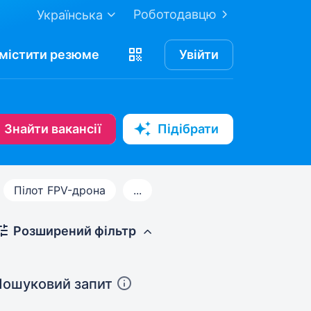
Роботодавцю
Українська
містити
резюме
Увійти
Знайти вакансії
Підібрати
Пілот FPV-дрона
...
Розширений фільтр
Пошуковий запит