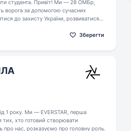
ивіт! Ми — 28 ОМБр,
ть ворога за допомогою сучасних
тися до захисту України, розвиватися
ькових рішень і готовий працювати…
Зберегти
ПЛА
VERSTAR, перша
я тих, хто готовий створювати
ь про нас, розказуємо про головну роль.