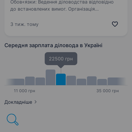
Обов«язки: Ведення діловодства відповідно
до встановлених вимог. Організація
та ведення електронного і паперового
документообігу. Забезпечення комунікації між
3 тиж. тому
адміністрацією закладу, працівниками. …
Середня зарплата діловода
в Україні
22500 грн
11 000 грн
35 000 грн
Докладніше