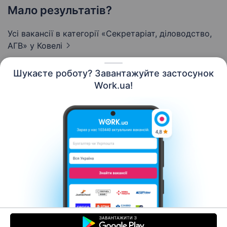
Мало результатів?
Усі вакансії в категорії «Секретаріат, діловодство,
АГВ»
у Ковелі
Шукаєте роботу? Завантажуйте застосунок
Work.ua!
Українська
Ресурси
Контакти
Про нас
Кар’єра
Новини Work.ua
Допомога
Умови використання
Роботодавцю