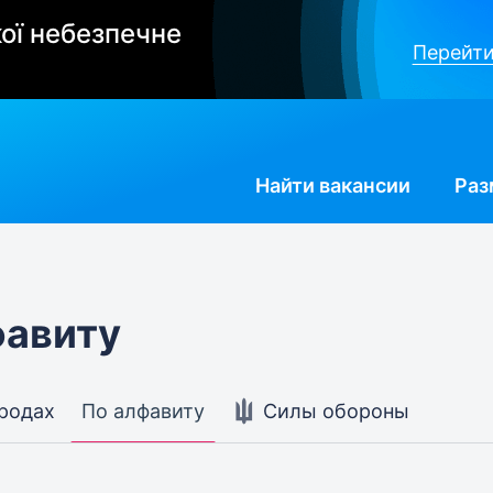
ої небезпечне
Перейти
Найти
вакансии
Раз
фавиту
ородах
По алфавиту
Силы обороны