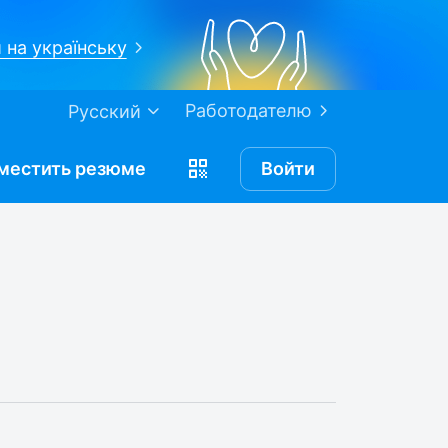
 на українську
Работодателю
Русский
местить
резюме
Войти