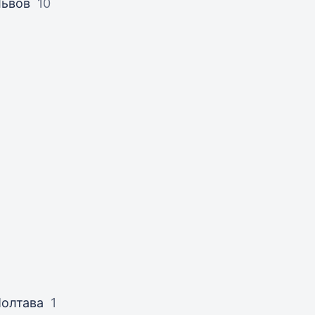
Львов
10
олтава
1