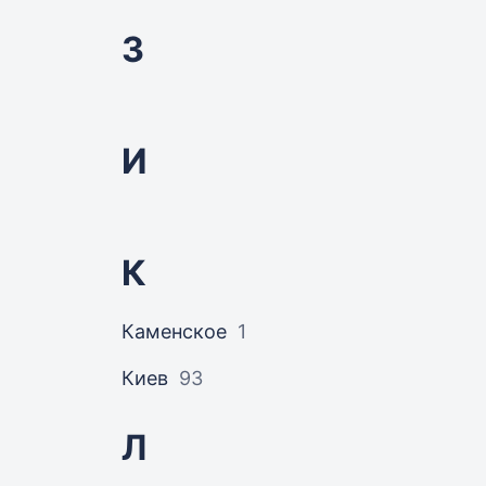
З
И
К
Каменское
1
Киев
93
Л