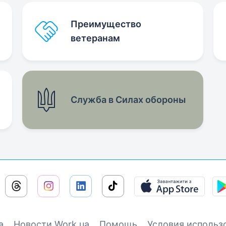
Преимущество
ветеранам
Служба в Силах обороны
а
Новости Work.ua
Помощь
Условия использ