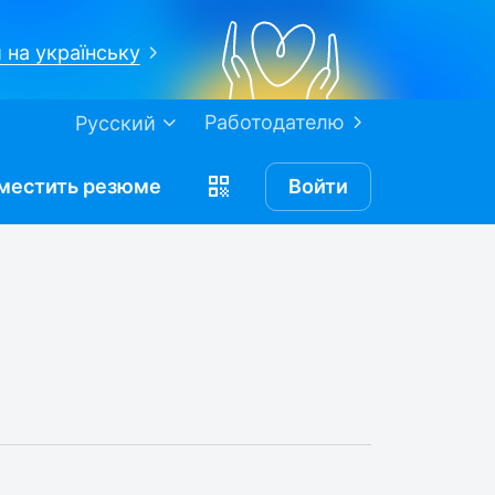
 на українську
Работодателю
Русский
местить
резюме
Войти