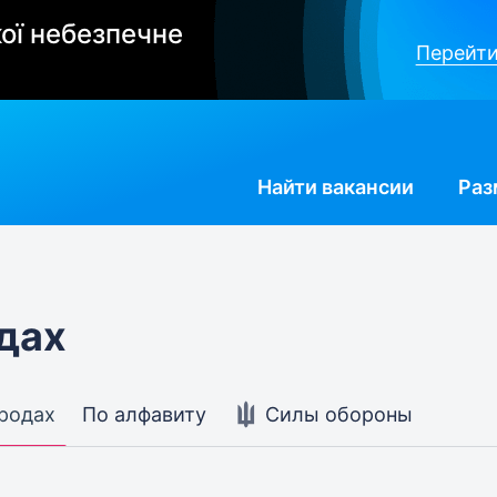
ої небезпечне
Перейти
Найти
вакансии
Раз
дах
ородах
По алфавиту
Силы обороны