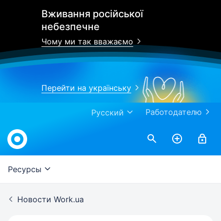
Вживання російської
небезпечне
Чому ми так вважаємо
Перейти на українську
Работодателю
Русский
Work.ua
Ресурсы
Новости Work.ua