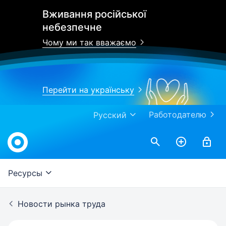
Вживання російської
небезпечне
Чому ми так вважаємо
Перейти на українську
Работодателю
Русский
Work.ua
Ресурсы
Новости рынка труда