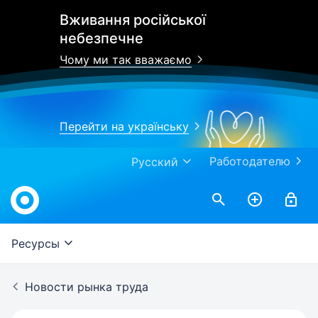
Вживання російської
небезпечне
Чому ми так вважаємо
Перейти на українську
Работодателю
Русский
Work.ua
Ресурсы
Новости рынка труда