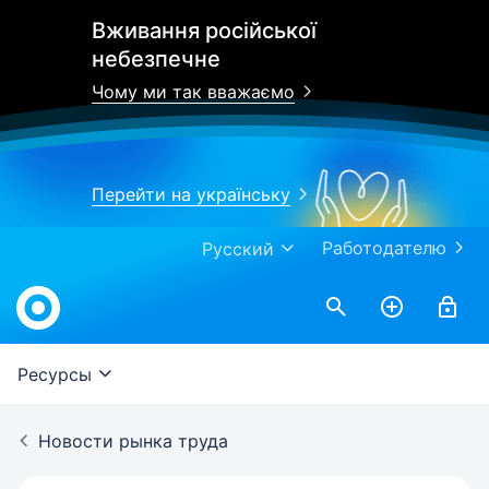
Вживання російської
небезпечне
Чому ми так вважаємо
Перейти на українську
Работодателю
Русский
Work.ua
Ресурсы
Новости рынка труда