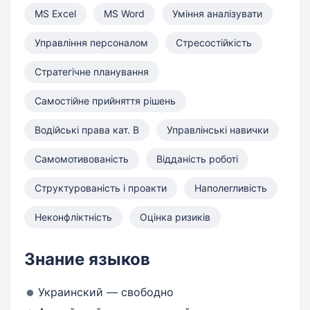
MS Excel
MS Word
Уміння аналізувати
Управління персоналом
Стресостійкість
Стратегічне планування
Самостійне прийняття рішень
Водійські права кат. B
Управлінські навички
Самомотивованість
Відданість роботі
Структурованість і проакти
Наполегливість
Неконфліктність
Оцінка ризиків
Знание языков
Украинский — свободно