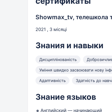
сертификаты
Showmax_tv, телешкола 
2021 , 3 місяці
Знания и навыки
Дисциплінованість
Доброзичлив
Уміння швидко засвоювати нову ін
Адаптивність
Здатність до навч
Знание языков
Английский — начинающий