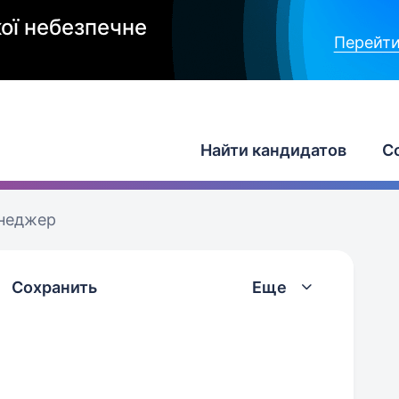
ої небезпечне
Перейти
Найти кандидатов
С
енеджер
Сохранить
Еще