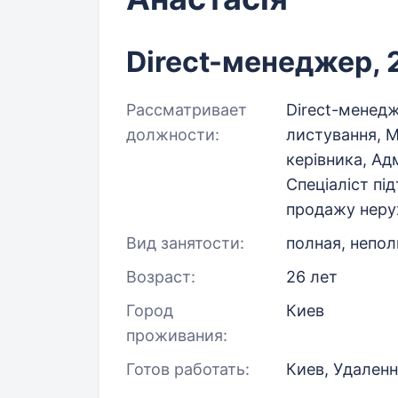
Direct-менеджер, 
Рассматривает
Direct-менед
должности:
листування, 
керівника, Ад
Спеціаліст пі
продажу нерух
Вид занятости:
полная, непол
Возраст:
26 лет
Город
Киев
проживания:
Готов работать:
Киев, Удален