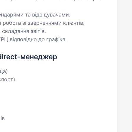
ндарями та відвідувачами.
 робота зі зверненнями клієнтів.
 складання звітів.
РЦ відповідно до графіка.
 direct-менеджер
яца)
спорт)
ів