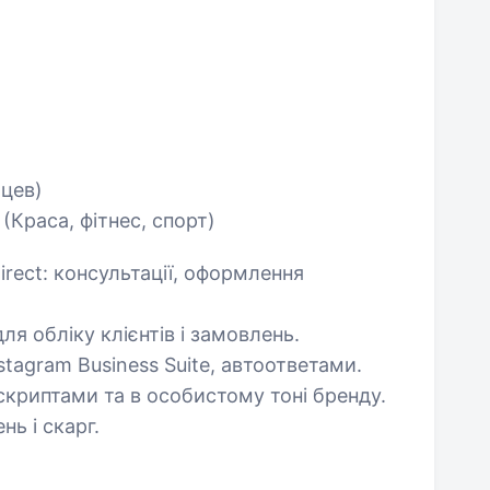
яцев)
в
(Краса, фітнес, спорт)
rect: консультації, оформлення
ля обліку клієнтів і замовлень.
tagram Business Suite, автоответами.
і скриптами та в особистому тоні бренду.
нь і скарг.