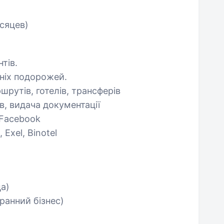
есяцев)
тів.
хніх подорожей.
рутів, готелів, трансферів
, видача документації
 Facebook
Exel, Binotel
ца)
ранний бізнес)