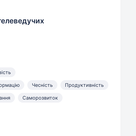
телеведучих
ість
формацію
Чесність
Продуктивність
ання
Саморозвиток