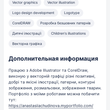
Vector graphics
Vector illustration
Logo design development
Logotype
CorelDRAW
Розробка безшовних патернів
Дитячі ілюстрації
Children's illustrations
Векторна графіка
Дополнительная информация
Працюю з Adobe Illustrator та CorelDraw,
виконую у векторній графіці різні позитивні,
добрі та якісні ілюстрації, патерни, контурні
зображення, розмальовки, зображення тварин.
Портфоліо з моїми роботами можна побачити
тут:
https://anastasiiachudinova.myportfolio.com/