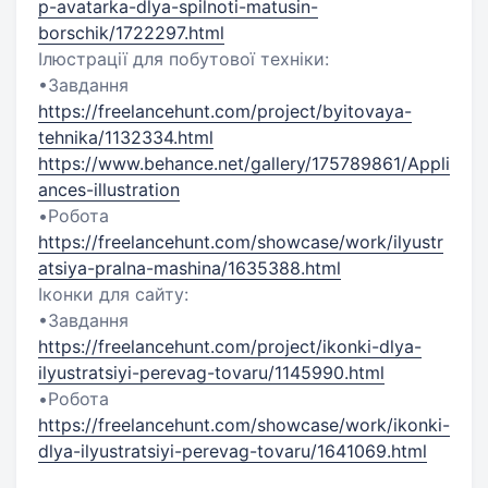
p-avatarka-dlya-spilnoti-matusin-
borschik/1722297.html
Ілюстрації для побутової техніки:
•Завдання
https://freelancehunt.com/project/byitovaya-
tehnika/1132334.html
https://www.behance.net/gallery/175789861/Appli
ances-illustration
•Робота
https://freelancehunt.com/showcase/work/ilyustr
atsiya-pralna-mashina/1635388.html
Іконки для сайту:
•Завдання
https://freelancehunt.com/project/ikonki-dlya-
ilyustratsiyi-perevag-tovaru/1145990.html
•Робота
https://freelancehunt.com/showcase/work/ikonki-
dlya-ilyustratsiyi-perevag-tovaru/1641069.html