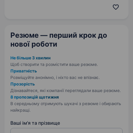
мереж та об'єктів нерухомості. У зв’язку
з розширенням штату, шукаємо уважного,
відповідального та системного Бухгалтера…
Резюме — перший крок
до
нової роботи
Не більше 3 хвилин
Щоб створити та розмістити ваше
резюме.
Приватність
Розміщуйте анонімно, і ніхто вас не впізнає.
Прозорість
Дізнавайтеся, які компанії переглядали ваше резюме.
8 пропозицій щотижня
В середньому отримують шукачі з резюме і обирають
найкращі.
Ваші ім'я та прізвище