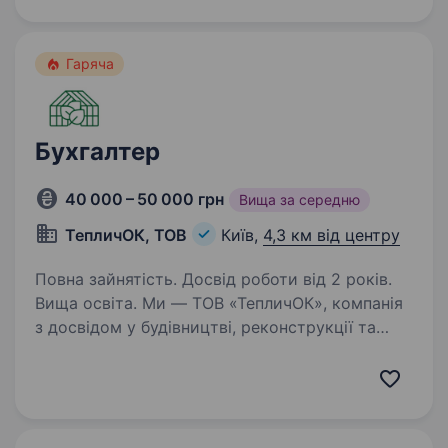
органи вчасно і без помилок. Вести облік ПДВ
у 1С та Медок…
Гаряча
Бухгалтер
40 000 – 50 000 грн
Вища за середню
ТепличОК, ТОВ
Київ,
4,3 км від центру
Повна зайнятість. Досвід роботи від 2 років.
Вища освіта. Ми — ТОВ «ТепличОК», компанія
з досвідом у будівництві, реконструкції та
інжинірингу, яка динамічно розвивається
у Києві. Обов’язки: Вести повний
бухгалтерський облік підприємства відповідно
до законодавства…