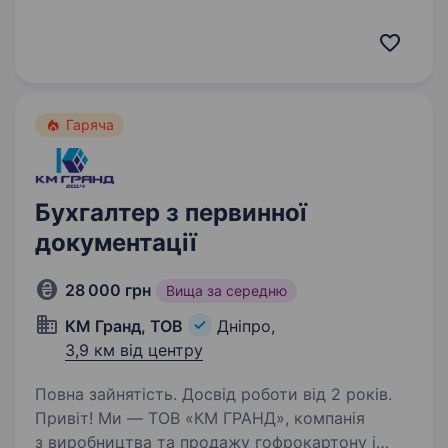
ГОЛОВНОГО БУХГАЛТЕРА. Вимоги: Освіта:
вища (економіка/бух.облік/фінанси). Досвід
роботи: від 5 років на аналогічній посаді.
Впевнений користувач:…
Гаряча
Бухгалтер з первинної
документації
28 000 грн
Вища за середню
КМ Гранд, ТОВ
Дніпро,
3,9 км від центру
Повна зайнятість. Досвід роботи від 2 років.
Привіт! Ми — ТОВ «КМ ГРАНД», компанія
з виробництва та продажу гофрокартону і