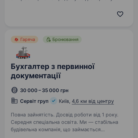
гофротари. Що буде входити до твоїх
обов’язків: Обробка та облік первинних
фінансових документів (накладні, рахунки,
акти тощо). …
Гаряча
Бронювання
Бухгалтер з первинної
документації
30 000 – 35 000 грн
Сервіт груп
Київ,
4,6 км від центру
Повна зайнятість. Досвід роботи від 1 року.
Середня спеціальна освіта. Ми — стабільна
будівельна компанія, що займається
реконструкцією та будівництвом інженерних