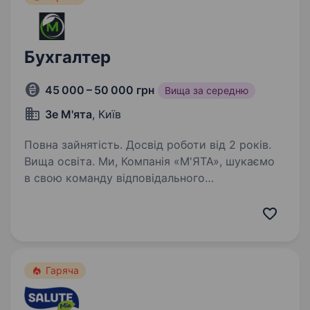
Бухгалтер
45 000 – 50 000 грн
Вища за середню
Зе М'ята
, Київ
Повна зайнятість. Досвід роботи від 2 років.
Вища освіта. Ми, Компанія «М'ЯТА», шукаємо
в свою команду відповідального
та досвідченого бухгалтера, спеціаліста
з первинної документації. Досвід роботи
на аналогічній посаді від 1 року; досвід роботи
в 1С 8.3, М.Е.Doc,…
Гаряча