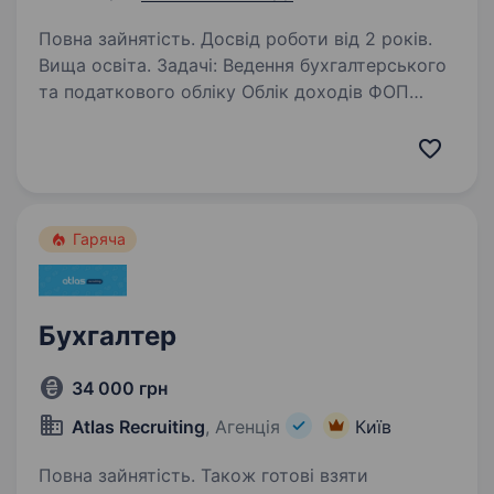
Повна зайнятість. Досвід роботи від 2 років.
Вища освіта. Задачі: Ведення бухгалтерського
та податкового обліку Облік доходів ФОП
Робота з системою інтернет банкінг Ведення
бухгалтерського обліку по реалізації
та придбання товарів Контроль розрахунків і
документооборот…
Гаряча
Бухгалтер
34 000 грн
Atlas Recruiting
, Агенція
Київ
Повна зайнятість. Також готові взяти