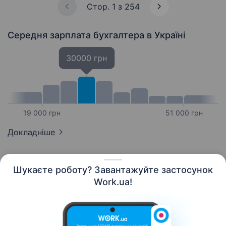
та обслуговування…
Стор. 1 з 254
Середня зарплата бухгалтера
в Україні
30000 грн
19 000 грн
51 000 грн
Докладніше
Шукаєте роботу? Завантажуйте застосунок
Work.ua!
Українська