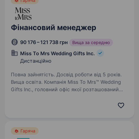
Гаряча
Фінансовий менеджер
90 176 – 121 738 грн
Вища за середню
Miss To Mrs Wedding Gifts Inc.
Дистанційно
Повна зайнятість. Досвід роботи від 5 років.
Вища освіта. Компанія Miss To Mrs™ Wedding
Gifts Inc., головний офіс якої розташований
у Торонто, є брендом, що стрімко
розвивається. Наша місія — не лише дарувати
позитивні емоції та турботу майбутнім
нареченим, а й допомагати…
Гаряча