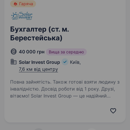
Гаряча
Бухгалтер (ст. м.
Берестейська)
40 000 грн
Вища за середню
Solar Invest Group
Київ,
7,6 км від центру
Повна зайнятість. Також готові взяти людину з
інвалідністю. Досвід роботи від 1 року. Друзі,
вітаємо! Solar Invest Group — це надійний
партнер для тих, хто хоче використовувати
енергію сонця для свого дому чи бізнесу.
Ми працюємо з 2014 року, постачаючи
обладнання для будівництва