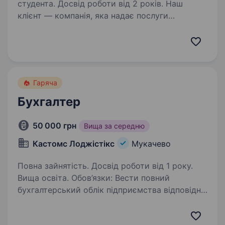
студента. Досвід роботи від 2 років. Наш
клієнт — компанія, яка надає послуги
транспортної логістики на території США,
запрошує у свою команду на позицію
Бухгалтера. Ми готові запропонувати:
Стабільне та довгострокове співробітництво.
Офіційний…
Гаряча
Бухгалтер
50 000 грн
Вища за середню
Кастомс Лоджістікс
Мукачево
Повна зайнятість. Досвід роботи від 1 року.
Вища освіта. Обов’язки: Вести повний
бухгалтерський облік підприємства відповідно
до законодавства України. Ведення податкової
та статистичної звітності у контролюючі