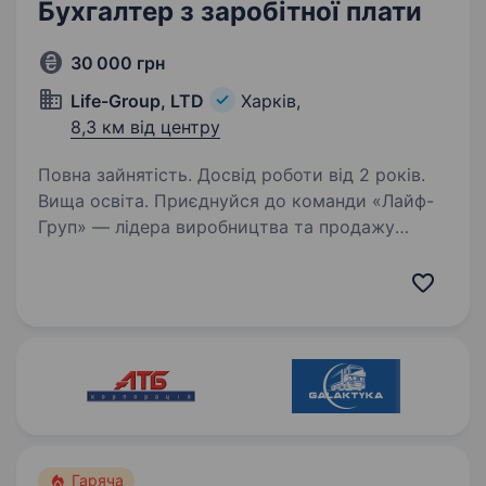
Бухгалтер з заробітної плати
30 000 грн
Life-Group, LTD
Харків,
8,3 км від центру
Повна зайнятість. Досвід роботи від 2 років.
Вища освіта. Приєднуйся до команди «Лайф-
Груп» — лідера виробництва та продажу
високоякісних товарів для домашніх
улюбленців. У зв’язку з розширенням штату,
відкриваємо вакансію «Бухгалтера» у
фінансовому департаменті компанії…
Гаряча