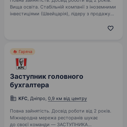
Повна зайнятість. Досвід роботи від 2 років.
Вища освіта. Стабільній компанії з іноземними
інвестиціями (Швейцарія), лідеру з продажу
металообробного обладнання в Україні,
на постійну роботу потрібен Бухгалтер
на повну зайнятість на довгострокову
співпрацю. Ми пропонуємо:…
Гаряча
Заступник головного
бухгалтера
KFC
, Дніпро,
0,9 км від центру
Повна зайнятість. Досвід роботи від 2 років.
Міжнародна мережа ресторанів шукає
до своєї команди — ЗАСТУПНИКА