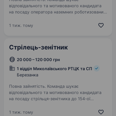
відповідального та мотивованого кандидата
на посаду оператора наземних роботизованих
комплексів у складі 154-ої окремої
механізованої бригади 16-го армійського
1 тиж. тому
корпусу Оперативного командування
«Північ»…
Стрілець-зенітник
20 000 – 120 000 грн
1 відділ Миколаївського РТЦК та СП
Березанка
Повна зайнятість. Команда шукає
відповідального та мотивованого кандидата
на посаду стрільця-зенітника до 154-ої
окремої механізованої бригади 16-го
армійського корпусу Оперативного
1 тиж. тому