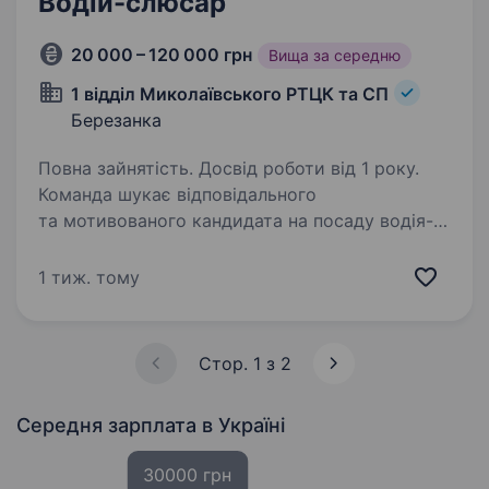
Водій-слюсар
20 000 – 120 000 грн
Вища за середню
1 відділ Миколаївського РТЦК та СП
Березанка
Повна зайнятість. Досвід роботи від 1 року.
Команда шукає відповідального
та мотивованого кандидата на посаду водія-
слюсаря в складі 154-ої окремої механізованої
бригади 16-го армійського корпусу
1 тиж. тому
Оперативного командування «Північ»
Збройних Сил України. Вимоги:…
Стор. 1 з 2
Середня зарплата
в Україні
30000 грн