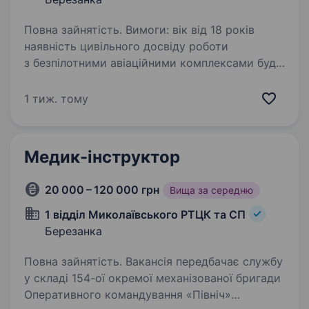
Повна зайнятість. Вимоги: вік від 18 років
наявність цивільного досвіду роботи
з безпілотними авіаційними комплексами буде
перевагою висока відповідальність та вміння
приймати рішення в стресових ситуаціях
1 тиж. тому
наявність бойового…
Медик-інструктор
20 000 – 120 000 грн
Вища за середню
1 відділ Миколаївського РТЦК та СП
Березанка
Повна зайнятість. Вакансія передбачає службу
у складі 154-ої окремої механізованої бригади
Оперативного командування «Північ»