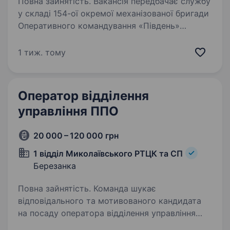
Повна зайнятість. Вакансія передбачає службу
у складі 154-ої окремої механізованої бригади
Оперативного командування «Південь»
Сухопутних Військ Збройних Сил України.
Вимоги: технічна/профільна освіта або
1 тиж. тому
спеціальна підготовка…
Оператор відділення
управління ППО
20 000 – 120 000 грн
1 відділ Миколаївського РТЦК та СП
Березанка
Повна зайнятість. Команда шукає
відповідального та мотивованого кандидата
на посаду оператора відділення управління
ППО до 154-ої окремої механізованої бригади