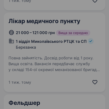
1 тиж. тому
перевагою придатність…
Лікар медичного пункту
21 000 – 121 000 грн
Вища за середню
1 відділ Миколаївського РТЦК та СП
Березанка
Повна зайнятість. Досвід роботи від 1 року.
Вища освіта. Вакансія передбачає службу
у складі 154-ої окремої механізованої бригади
Оперативного командування «Південь»
Сухопутних Військ Збройних Сил України
1 тиж. тому
Вимоги: вища медична освіта досвід роботи
у медичній сфері…
Фельдшер