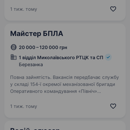
Сухопутних Військ Збройних Сил України.
Вимоги: медична освіта (вища або середня
1 тиж. тому
спеціальна) досвід…
Майстер БПЛА
20 000 – 120 000 грн
1 відділ Миколаївського РТЦК та СП
Березанка
Повна зайнятість. Вакансія передбачає службу
у складі 154-ї окремої механізованої бригади
Оперативного командування «Північ»
Сухопутних Військ Збройних Сил України.
Вакансія також доступна для кандидатів
1 тиж. тому
за програмою «Контракт 18−24:…