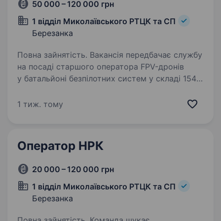
50 000 – 120 000 грн
1 відділ Миколаївського РТЦК та СП
Березанка
Повна зайнятість. Вакансія передбачає службу
на посаді старшого оператора FPV-дронів
у батальйоні безпілотних систем у складі 154-
ої окремої механізованої бригади 16-го
армійського корпусу Оперативного
1 тиж. тому
командування «Північ» Збройних…
Оператор НРК
20 000 – 120 000 грн
1 відділ Миколаївського РТЦК та СП
Березанка
Повна зайнятість. Команда шукає