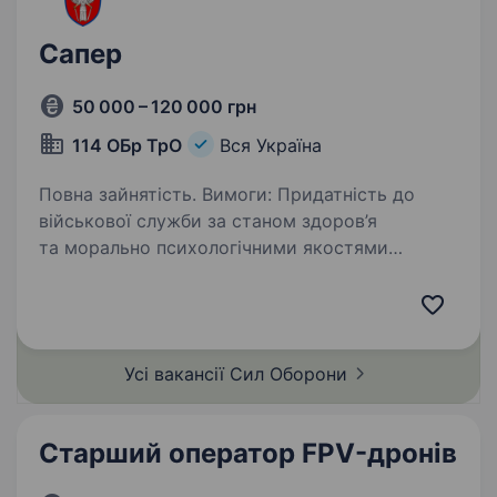
Сапер
50 000 – 120 000 грн
114 ОБр ТрО
Вся Україна
Повна зайнятість. Вимоги: Придатність до
військової служби за станом здоров’я
та морально психологічними якостями
Готовність до несення служби в зоні бойових
дій Відповідальність та пунктуальність
Відмінна фізична підготовка…
Усі вакансії Сил
Оборони
Старший оператор FPV-дронів