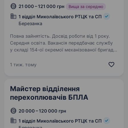
21 000 – 121 000 грн
Вища за середню
1 відділ Миколаївського РТЦК та СП
Березанка
Повна зайнятість. Досвід роботи від 1 року.
Середня освіта. Вакансія передбачає службу
у складі 154-ої окремої механізованої бригади
Оперативного командування «Південь»
Сухопутних Військ Збройних Сил України.
1 тиж. тому
Вимоги: середня або вища медична освіта
знання протоколів…
Майстер відділення
перехоплювачів БПЛА
20 000 – 120 000 грн
1 відділ Миколаївського РТЦК та СП
Березанка