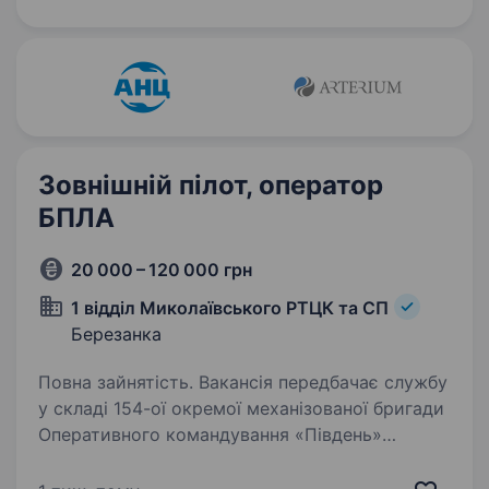
командування «Північ» Збройних Сил України.
Вимоги:…
Зовнішній пілот, оператор
БПЛА
20 000 – 120 000 грн
1 відділ Миколаївського РТЦК та СП
Березанка
Повна зайнятість. Вакансія передбачає службу
у складі 154-ої окремої механізованої бригади
Оперативного командування «Південь»
Сухопутних Військ Збройних Сил України.
Вимоги: досвід керування БПЛА буде