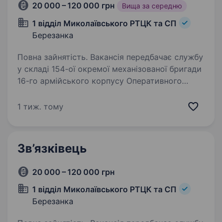
20 000 – 120 000 грн
Вища за середню
1 відділ Миколаївського РТЦК та СП
Березанка
Повна зайнятість. Вакансія передбачає службу
у складі 154-ої окремої механізованої бригади
16-го армійського корпусу Оперативного
командування «Північ» Сухопутних військ
Збройних Сил України. Команда шукає
1 тиж. тому
відповідального та мотивованого…
Зв’язківець
20 000 – 120 000 грн
1 відділ Миколаївського РТЦК та СП
Березанка