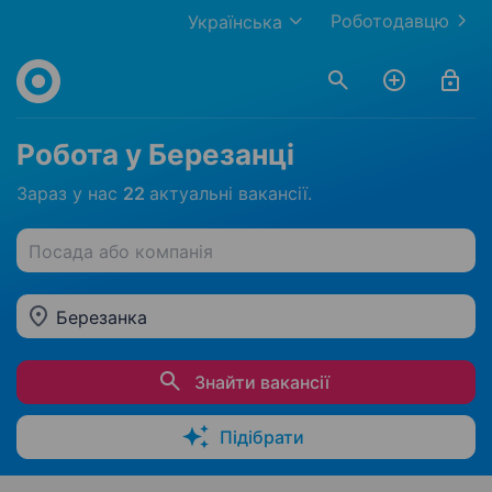
Роботодавцю
Українська
Робота у Березанці
Зараз у нас
22
актуальні вакансії.
Посада або компанія
Березанка
Знайти вакансії
Підібрати