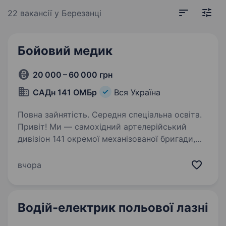
22 вакансії
у Березанці
Бойовий медик
20 000 – 60 000 грн
САДн 141 ОМБр
Вся Україна
Повна зайнятість. Середня спеціальна освіта.
Привіт! Ми — самохідний артелерійський
дивізіон 141 окремої механізованої бригади,
молодий, але вже ефективний підрозділ, який
бореться за мир і безпеку України. Наше
вчора
головне завдання — захищати наших людей і
країну,…
Водій-електрик польової лазні