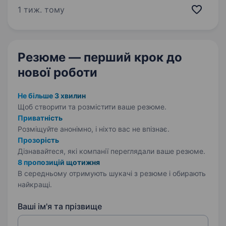
16-го армійського корпусу Оперативного
1 тиж. тому
командування «Північ» Збройних…
Резюме — перший крок
до
нової роботи
Не більше 3 хвилин
Щоб створити та розмістити ваше
резюме.
Приватність
Розміщуйте анонімно, і ніхто вас не впізнає.
Прозорість
Дізнавайтеся, які компанії переглядали ваше резюме.
8 пропозицій щотижня
В середньому отримують шукачі з резюме і обирають
найкращі.
Ваші ім'я та прізвище