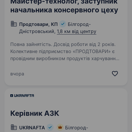
Майстер-технолог, заступник
начальника консервного цеху
Продтовари, КП
Білгород-
Дністровський,
1,8 км від центру
Повна зайнятість. Досвід роботи від 2 років.
Колективне підприємство «ПРОДТОВАРИ» є
провідним виробником продуктів харчування
на українському ринку і завжди прагне
досягти високих стандартів якості і безпеки.
вчора
Запрошуємо стати частиною професійної,
енергійної…
Керівник АЗК
UKRNAFTA
Білгород-