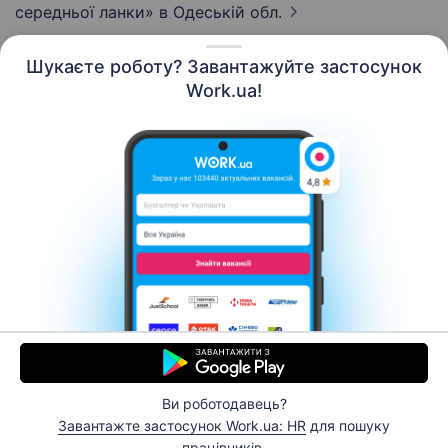
середньої ланки»
в Одеській обл.
Шукаєте роботу? Завантажуйте застосунок
Work.ua!
Українська
Ресурси
Контакти
Про нас
Кар’єра
Новини Work.ua
Допомога
Умови використання
Роботодавцю
Ви роботодавець?
© 2006–2026 Work.ua. Сервіс пошуку роботи №1 в
Завантажте застосунок Work.ua: HR
для пошуку
Україні.
працівників.