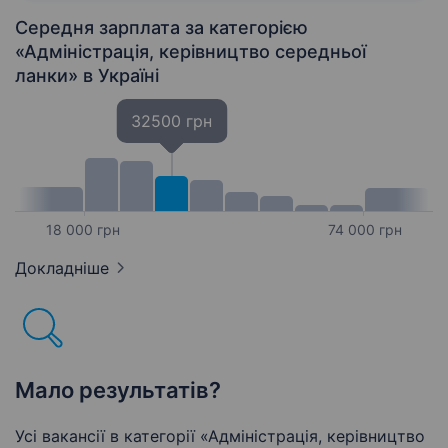
суб'єктами пробації у місті Білгород-
Дністровський. Наша основна мета —…
Середня зарплата за категорією
«Адмiнiстрацiя, керівництво середньої
ланки»
в Україні
32500 грн
18 000 грн
74 000 грн
Докладніше
Мало результатів?
Усі вакансії в категорії «Адмiнiстрацiя, керівництво