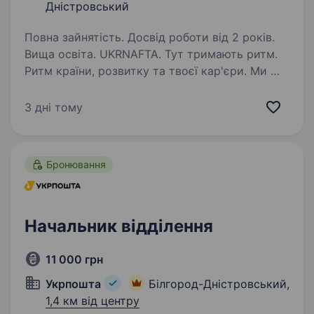
Дністровський
Повна зайнятість. Досвід роботи від 2 років.
Вища освіта. UKRNAFTA. Тут тримають ритм.
Ритм країни, розвитку та твоєї кар'єри. Ми —
найбільша нафтовидобувна компанія України.
Сьогодні це 2 000+ свердловин, майже 700
3 дні тому
сучасних автозаправних комплексів
та команда з 20 000+…
Бронювання
Начальник відділення
11 000 грн
Укрпошта
Білгород-Дністровський,
1,4 км від центру