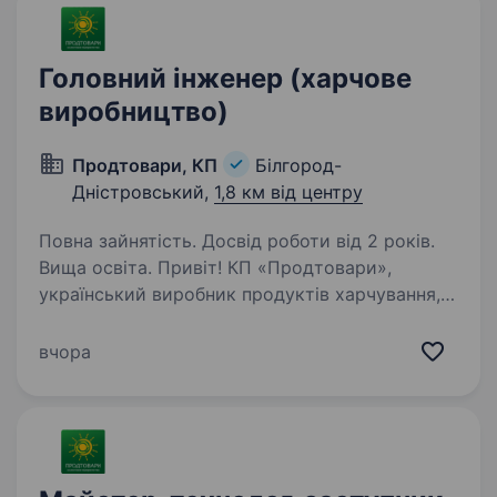
Головний інженер (харчове
виробництво)
Продтовари, КП
Білгород-
Дністровський,
1,8 км від центру
Повна зайнятість. Досвід роботи від 2 років.
Вища освіта. Привіт! КП «Продтовари»,
український виробник продуктів харчування,
який динамічно розвивається і щорічно
збільшує обсяги виробництва та асортимент.
вчора
Наша продукція — це натуральні соки,
плодоовочева консервація,…