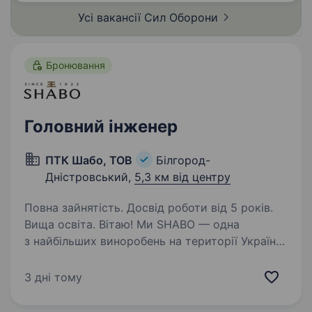
Усі вакансії Сил
Оборони
Бронювання
Головний інженер
ПТК Шабо, ТОВ
Білгород-
Дністровський,
5,3 км від центру
Повна зайнятість. Досвід роботи від 5 років.
Вища освіта. Вітаю! Ми SHABO — одна
з найбільших виноробень на території України.
З 2003 року ми створюємо Великі вина, які
визнають у всьому світі, та безупинно
3 дні тому
доводимо, що Україна — виноробна країна
з великим потенціалом…