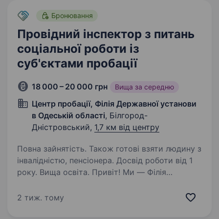
Бронювання
Провідний інспектор з питань
соціальної роботи із
суб'єктами пробації
18 000 – 20 000 грн
Вища за середню
Центр пробації, Філія Державної установи
в Одеській області
, Білгород-
Дністровський,
1,7 км від центру
Повна зайнятість. Також готові взяти людину з
інвалідністю, пенсіонера. Досвід роботи від 1
року. Вища освіта. Привіт! Ми — Філія
Державної установи «Центр пробації»
в Одеській області, і ми шукаємо Провідного
2 тиж. тому
інспектора з питань соціальної роботи із