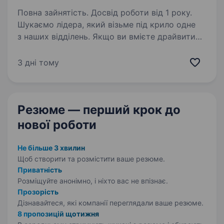
Повна зайнятість. Досвід роботи від 1 року.
Шукаємо лідера, який візьме під крило одне
з наших відділень. Якщо ви вмієте драйвити
команду та професійно працювати
з клієнтами — ми чекаємо саме на вас. Ваша
3 дні тому
роль у команді: Керувати роботою відділення
та виконувати…
Резюме — перший крок
до
нової роботи
Не більше 3 хвилин
Щоб створити та розмістити ваше
резюме.
Приватність
Розміщуйте анонімно, і ніхто вас не впізнає.
Прозорість
Дізнавайтеся, які компанії переглядали ваше резюме.
8 пропозицій щотижня