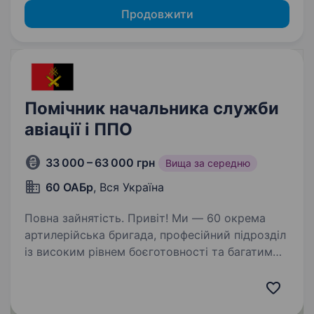
Продовжити
Помічник начальника служби
авіації і ППО
33 000 – 63 000 грн
Вища за середню
60 ОАБр
, Вся Україна
Повна зайнятість. Привіт! Ми — 60 окрема
артилерійська бригада, професійний підрозділ
із високим рівнем боєготовності та багатим
досвідом у координації масованого вогню й
інтеграції з різними військовими підрозділами.
Наша команда…