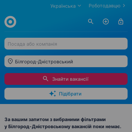
Роботодавцю
Українська
Посада або компанія
Білгород-Дністровський
Знайти вакансії
Підібрати
За вашим запитом з вибраними фільтрами
у Білгород-Дністровському вакансій поки немає.