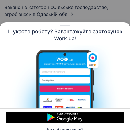
Вакансії в категорії «Сільське господарство,
агробізнес»
в Одеській обл.
Шукаєте роботу? Завантажуйте застосунок
Work.ua!
Українська
Ресурси
Контакти
Про нас
Кар’єра
Новини Work.ua
Допомога
Умови використання
Роботодавцю
Ви роботодавець?