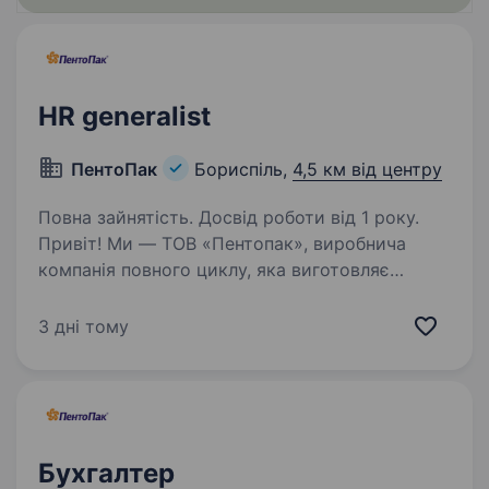
HR generalist
ПентоПак
Бориспіль,
4,5 км від центру
Повна зайнятість. Досвід роботи від 1 року.
Привіт! Ми — ТОВ «Пентопак», виробнича
компанія повного циклу, яка виготовляє
гнучку паковуку для харчової промисловості
та постачає продукцію у понад 30 країн світу.
3 дні тому
Ми розвиваємось і підсилюємо HR-функцію,
щоб…
Бухгалтер