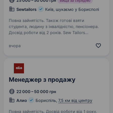
25 000 – 50 000 грн
Вища за середню
Sewtailors
Київ, шукаємо у Борисполі
Повна зайнятість. Також готові взяти
студента, людину з інвалідністю, пенсіонера.
Досвід роботи від 2 років. Sew Tailors
Factory — сучасне швейне виробництво,
що створює одяг для українських та світових
вчора
брендів. Запрошуємо досвідчену кравчиню-
швачку. Чому обирають нас: висока
та своєчасна заробітна плата; стабільне…
Менеджер з продажу
22 000 – 50 000 грн
Алио
Бориспіль,
7,5 км від центру
Повна зайнятість. Досвід роботи від 1 року.