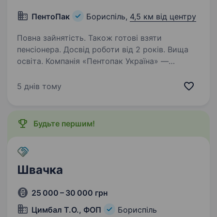
ПентоПак
Бориспіль,
4,5 км від центру
Повна зайнятість. Також готові взяти
пенсіонера. Досвід роботи від 2 років. Вища
освіта. Компанія «Пентопак Україна» —
українське виробниче підприємство,
що спеціалізується на виготовленні
5 днів тому
поліамідної упаковки для м’ясної та молочної
продукції. Ми стабільно розвиваємося
та дбаємо про своїх працівників,…
Будьте першим!
Швачка
25 000 – 30 000 грн
Цимбал Т.О., ФОП
Бориспіль