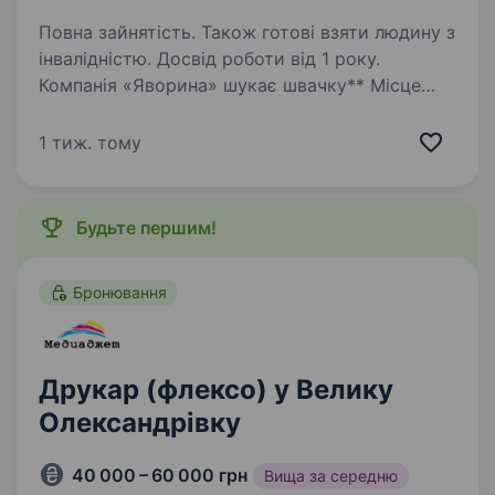
Повна зайнятість. Також готові взяти людину з
інвалідністю. Досвід роботи від 1 року.
Компанія «Яворина» шукає швачку** Місце
роботи:** м. Бориспіль Вимоги:** Досвід
роботи від 1 року Готові взяти без освіти
1 тиж. тому
Бажання навчатися і розвиватися Уважність
до деталей Вміння працювати у команді…
Будьте першим!
Бронювання
Друкар (флексо) у Велику
Олександрівку
40 000 – 60 000 грн
Вища за середню