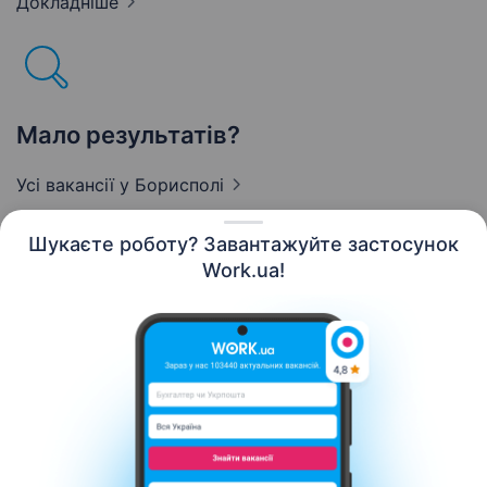
Докладніше
Мало результатів?
Усі вакансії
у Борисполі
Шукаєте роботу? Завантажуйте застосунок
Work.ua!
Українська
Ресурси
Контакти
Про нас
Кар’єра