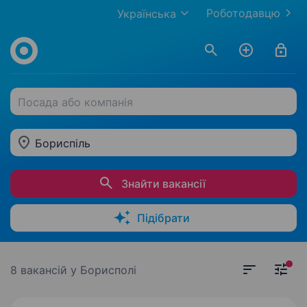
Роботодавцю
Українська
Посада або компанія
Бориспіль
Знайти вакансії
Підібрати
8 вакансій
у Борисполі