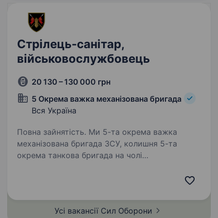
Стрілець-санітар,
військовослужбовець
20 130 – 130 000 грн
5 Окрема важка механізована бригада
Вся Україна
Повна зайнятість. Ми 5-та окрема важка
механізована бригада ЗСУ, колишня 5-та
окрема танкова бригада на чолі
з командиром, який здобув особливе визнання
в битві за Бахмут, коли його підрозділ
утримував стратегічно важливі позиції…
Усі вакансії Сил
Оборони