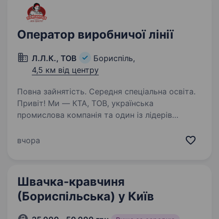
Оператор виробничої лінії
Л.Л.К., ТОВ
Бориспіль,
4,5 км від центру
Повна зайнятість. Середня спеціальна освіта.
Привіт! Ми — КТА, ТОВ, українська
промислова компанія та один із лідерів
у виробництві господарських товарів.
Ми шукаємо відповідальну та уважну людину
вчора
на посаду Оператора виробничої лінії у місті
Бориспіль. Що робитимеш…
Швачка-кравчиня
(Бориспільська) у Київ