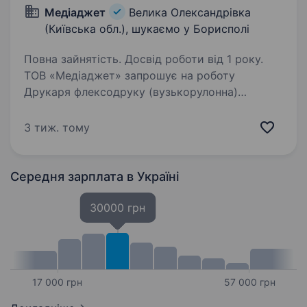
Медіаджет
Велика Олександрівка
(Київська обл.), шукаємо у Борисполі
Повна зайнятість. Досвід роботи від 1 року.
ТОВ «Медіаджет» запрошує на роботу
Друкаря флексодруку (вузькорулонна)
Вимоги: Досвід роботи друкарем (можливе
перенавчання з офсетного друку) Умови
3 тиж. тому
роботи: Позмінна робота! (3-в день 08:00—
20:00, 3-в ніч…
Середня зарплата
в Україні
30000 грн
17 000 грн
57 000 грн