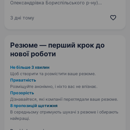
Олександрівка Бориспільського р-ну)
Ми шукаємо відповідального та енергійного
співробітника. Наші очікування від кандидата:
3 дні тому
Досвід роботи на аналогічній…
Резюме — перший крок
до
нової роботи
Не більше 3 хвилин
Щоб створити та розмістити ваше
резюме.
Приватність
Розміщуйте анонімно, і ніхто вас не впізнає.
Прозорість
Дізнавайтеся, які компанії переглядали ваше резюме.
8 пропозицій щотижня
В середньому отримують шукачі з резюме і обирають
найкращі.