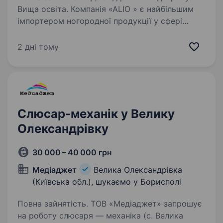
Вища освіта. Компанія «ALIO » є найбільшим
імпортером ногородної продукції у сфері
спорту. Маємо два товарні склади в Україні
та офіси в м. Дніпро та м. Бориспіль. В звязку
2 дні тому
з розширенням штату та виробничої
потужності підприємства…
Слюсар-механік у Велику
Олександрівку
30 000 – 40 000 грн
Медіаджет
Велика Олександрівка
(Київська обл.), шукаємо у Борисполі
Повна зайнятість. ТОВ «Медіаджет» запрошує
на роботу слюсаря — механіка (с. Велика