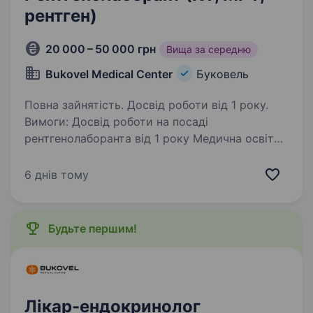
рентген)
20 000 – 50 000 грн
Вища за середню
Bukovel Medical Center
Буковель
Повна зайнятість. Досвід роботи від 1 року.
Вимоги: Досвід роботи на посаді
рентгенолаборанта від 1 року Медична освіта
Наявність необхідних сертифікатів Вміння
працювати з сучасним обладнанням
6 днів тому
Відповідальність, уважність та пунктуальність
Ми пропонуємо:…
Будьте першим!
Лікар-ендокринолог