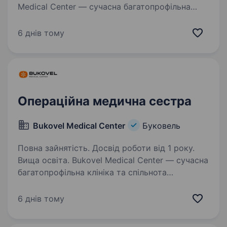
Medical Center — сучасна багатопрофільна
клініка та спільнота професіоналів в серці
Карпат, в пошуку лікаря-офтальмолога.
6 днів тому
Ми поєднуємо високі стандарти медицини
з атмосферою гір, щоб кожен пацієнт
отримував…
Операційна медична сестра
Bukovel Medical Center
Буковель
Повна зайнятість. Досвід роботи від 1 року.
Вища освіта. Bukovel Medical Center — сучасна
багатопрофільна клініка та спільнота
професіоналів в серці Карпат, в пошуку
медичної сестри операційного блоку.
6 днів тому
Функціональні обов’язки: підготовка
операційної, інструментарію…