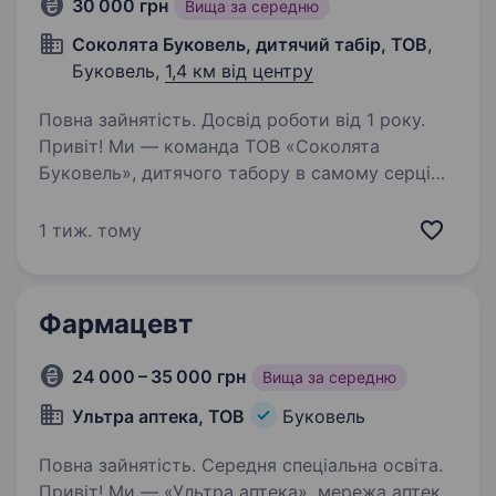
30 000 грн
Вища за середню
Соколята Буковель, дитячий табір, ТОВ
,
Буковель,
1,4 км від центру
Повна зайнятість. Досвід роботи від 1 року.
Привіт! Ми — команда ТОВ «Соколята
Буковель», дитячого табору в самому серці
Карпат, де діти від 7 до 18 років проводять
незабутні миті активного, безпечного та
1 тиж. тому
цікавого відпочинку. Що ти будеш робити на
цій посаді:…
Фармацевт
24 000 – 35 000 грн
Вища за середню
Ультра аптека, ТОВ
Буковель
Повна зайнятість. Середня спеціальна освіта.
Привіт! Ми — «Ультра аптека», мережа аптек