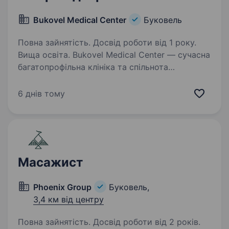
Bukovel Medical Center
Буковель
Повна зайнятість. Досвід роботи від 1 року.
Вища освіта. Bukovel Medical Center — сучасна
багатопрофільна клініка та спільнота
професіоналів в серці Карпат в пошуку лікаря-
ендокринолога. Ми поєднуємо високі
6 днів тому
стандарти медицини з атмосферою гір, щоб
кожен пацієнт отримував…
Масажист
Phoenix Group
Буковель,
3,4 км від центру
Повна зайнятість. Досвід роботи від 2 років.