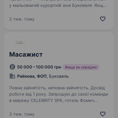
у мальовничій курортній зоні Буковеля. Якщо
ти мрієш поєднувати роботу з атмосферою
гірського відпочинку та хочеш розпочати
2 тиж. тому
кар'єру фармацевта, ми радо запрошуємо
тебе…
Масажист
50 000 – 100 000 грн
Вища за середню
Райнова, ФОП
, Буковель
Повна зайнятість, неповна зайнятість. Досвід
роботи від 1 року. Запрошую до своєї команди
в мережу CELEBRITY SPA, готель Фомич
(Буковель) класних масажистів. Доглянутий
зовнішній вигляд; Дружелюбність
3 тиж. тому