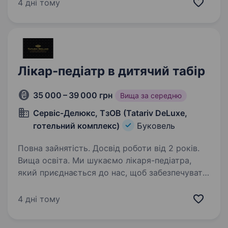
Функціональні обов’язки: Підтримання чистоти
4 дні тому
та санітарно-гігієнічного…
Лікар-педіатр в дитячий табір
35 000 – 39 000 грн
Вища за середню
Сервіс-Делюкс, ТзОВ (Tatariv DeLuxe,
готельний комплекс)
Буковель
Повна зайнятість. Досвід роботи від 2 років.
Вища освіта. Ми шукаємо лікаря-педіатра,
який приєднається до нас, щоб забезпечувати
кваліфіковану медичну допомогу маленьким
гостям табору. Якщо ви відповідальна, уважні
4 дні тому
до деталей і готові підтримати дітей під час
їхнього…