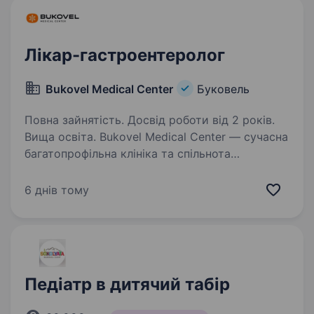
Лікар-гастроентеролог
Bukovel Medical Center
Буковель
Повна зайнятість. Досвід роботи від 2 років.
Вища освіта. Bukovel Medical Center — сучасна
багатопрофільна клініка та спільнота
професіоналів в серці Карпат, в пошуку лікаря-
гастроентеролога. Ми поєднуємо високі
6 днів тому
стандарти медицини з атмосферою гір, щоб
кожен пацієнт отримував…
Педіатр в дитячий табір