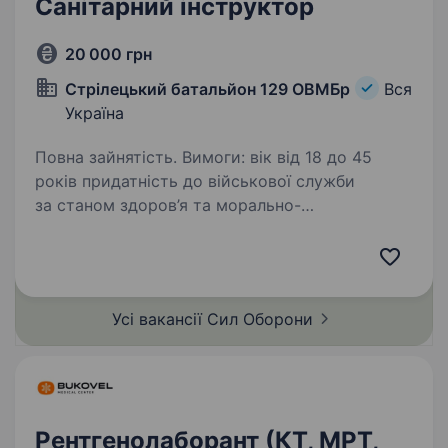
Санітарний інструктор
20 000 грн
Cтрілецький батальйон 129 ОВМБр
Вся
Україна
Повна зайнятість. Вимоги: вік від 18 до 45
років придатність до військової служби
за станом здоров’я та морально-
психологічними якостями фізична
витривалість готовність навчатися готовність
до виконання завдань у бойових…
Усі вакансії Сил
Оборони
Рентгенолаборант (КТ, МРТ,