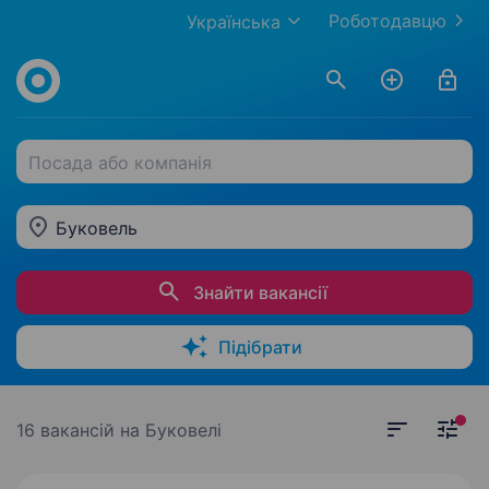
Роботодавцю
Українська
Посада або компанія
Буковель
Знайти вакансії
Підібрати
16 вакансій
на Буковелі