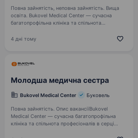
Повна зайнятість, неповна зайнятість. Вища
освіта. Bukovel Medical Center — сучасна
багатопрофільна клініка та спільнота
професіоналів в серці Карпат, в пошуку
лаборанта в клініко-діагностичну лабораторію.
4 дні тому
Ми поєднуємо високі стандарти медицини
з атмосферою гір,…
Молодша медична сестра
Bukovel Medical Center
Буковель
Повна зайнятість. Опис вакансіїBukovel
Medical Center — сучасна багатопрофільна
клініка та спільнота професіоналів в серці
Карпат, в пошуку молодшої медичної сестри.