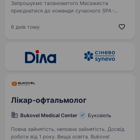
Запрошуємо талановитого Масажиста
приєднатися до команди сучасного SPA-
простору у серці Карпат. Ми створюємо
атмосферу глибокого відновлення, релаксу
6 днів тому
та турботи про гостей та шукаємо майстра,
який поділяє цінності…
Лікар-офтальмолог
Bukovel Medical Center
Буковель
Повна зайнятість, неповна зайнятість. Досвід
роботи від 1 року. Вища освіта. Bukovel