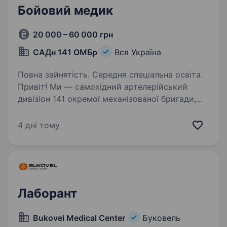
Бойовий медик
20 000 – 60 000 грн
САДн 141 ОМБр
Вся Україна
Повна зайнятість. Середня спеціальна освіта.
Привіт! Ми — самохідний артелерійський
дивізіон 141 окремої механізованої бригади,
молодий, але вже ефективний підрозділ, який
бореться за мир і безпеку України. Наше
4 дні тому
головне завдання — захищати наших людей і
країну,…
Лаборант
Bukovel Medical Center
Буковель