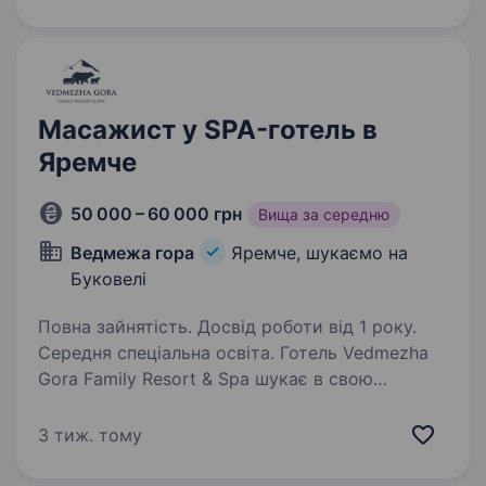
та комунікабельність; Бажання вчитись
та навчатись. Робота в одному…
Масажист у SPA-готель в
Яремче
50 000 – 60 000 грн
Вища за середню
Ведмежа гора
Яремче, шукаємо на
Буковелі
Повна зайнятість. Досвід роботи від 1 року.
Середня спеціальна освіта. Готель Vedmezha
Gora Family Resort & Spa шукає в свою
команду майстра з масажу. Ми пропонуємо:
високий рівень зарплати ставка + % від
3 тиж. тому
масажних та спа послуг зручний графік
роботи безкоштовне проживання