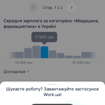
та харчування…
Стор. 1 з 2
Середня зарплата за категорією «Медицина,
фармацевтика»
в Україні
27500 грн
16 000 грн
51 000 грн
Докладніше
Шукаєте роботу? Завантажуйте застосунок
Work.ua!
Українська