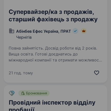
Супервайзер/ка з продажів,
старший фахівець з продажу
Абінбев Ефес Україна, ПРАТ
Чернігів
Повна зайнятість. Досвід роботи від 2 років.
Вища освіта. Готові доєднатись до
міжнародної компанії та отримати можливості
обміну досвідом із закордонними колегами?
Ви отримаєте наставництво від працівників
21 год. тому
компанії, навчитеся бути гнучким
та адаптуватися до нових умов,…
Бронювання
Провідний інспектор відділу
пробації