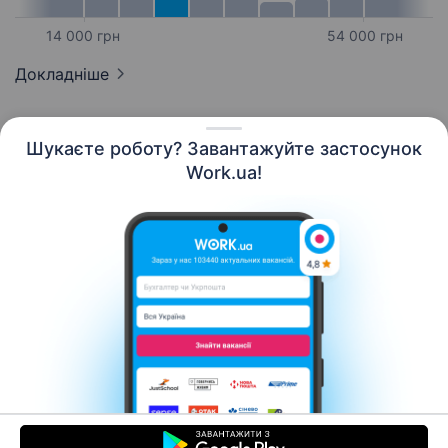
14 000 грн
54 000 грн
Докладніше
Шукаєте роботу? Завантажуйте застосунок
Work.ua!
Українська
Ресурси
Контакти
Про нас
Кар’єра
Новини Work.ua
Допомога
Умови використання