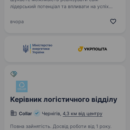
лідерський потенціал та впливати на успіх
бізнесу? Приєднуйтесь до нашої команди
як Керівник магазину! Ми — відома українська
вчора
Компанія, один з лідерів на ринку роздрібної
торгівлі…
Керівник логістичного відділу
Collar
Чернігів,
4,3 км від центру
Повна зайнятість. Досвід роботи від 1 року.