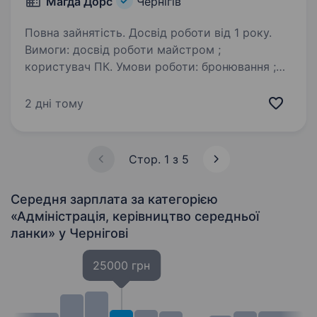
Магда Дорс
Чернігів
Повна зайнятість. Досвід роботи від 1 року.
Вимоги: досвід роботи майстром ;
користувач ПК. Умови роботи: бронювання ;
офіційне працевлаштування, заробітна плата 2
рази на місяць; комфортні умови праці; робота
2 дні тому
в стабільній компанії, широкі…
Стор. 1 з 5
Середня зарплата за категорією
«Адмiнiстрацiя, керівництво середньої
ланки»
у Чернігові
25000 грн