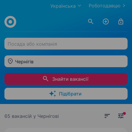
Роботодавцю
Українська
Посада або компанія
Чернігів
Знайти вакансії
Підібрати
65 вакансій
у Чернігові