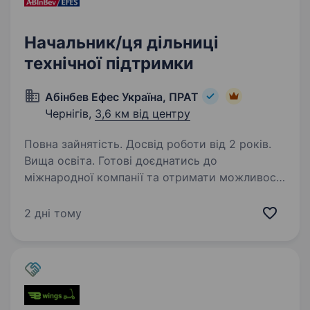
Начальник/ця дільниці
технічної підтримки
Абінбев Ефес Україна, ПРАТ
Чернігів,
3,6 км від центру
Повна зайнятість. Досвід роботи від 2 років.
Вища освіта. Готові доєднатись до
міжнародної компанії та отримати можливості
обміну досвідом із закордонними колегами?
Ви отримаєте наставництво від працівників
2 дні тому
компанії, навчитеся бути гнучким
та адаптуватися до нових умов,…