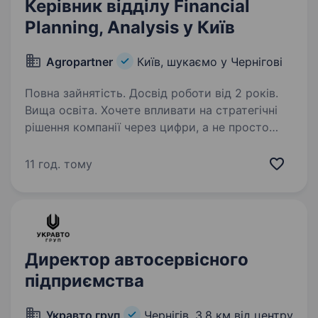
Керівник відділу Financial
Planning, Analysis у Київ
Agropartner
Київ, шукаємо у Чернігові
Повна зайнятість. Досвід роботи від 2 років.
Вища освіта. Хочете впливати на стратегічні
рішення компанії через цифри, а не просто
готувати звіти? Ми шукаємо Керівника відділу
FP&A (Financial Planning & Analysis), який
11 год. тому
побудує сильну систему фінансового
планування та аналітики,…
Директор автосервісного
підприємства
Укравто груп
Чернігів,
3,8 км від центру