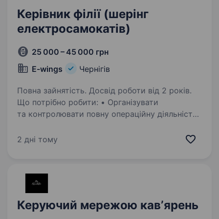
Керівник філії (шерінг
електросамокатів)
25 000 – 45 000 грн
E-wings
Чернігів
Повна зайнятість. Досвід роботи від 2 років.
Що потрібно робити: • Організувати
та контролювати повну операційну діяльність
філії • Керувати командою (найм, навчання,
мотивація, контроль) • Забезпечувати
2 дні тому
безперебійну роботу парку електросамокатів
• Контролювати…
Керуючий мережою кавʼярень