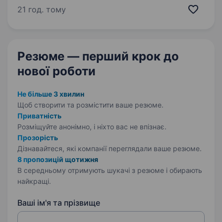
та молочних виробів в Україні, якому
21 год. тому
довіряють мільйони споживачів.
Ми створюємо якісні ковбасні, м’ясні
та молочні вироби, використовуючи…
Резюме — перший крок
до
нової роботи
Не більше 3 хвилин
Щоб створити та розмістити ваше
резюме.
Приватність
Розміщуйте анонімно, і ніхто вас не впізнає.
Прозорість
Дізнавайтеся, які компанії переглядали ваше резюме.
8 пропозицій щотижня
В середньому отримують шукачі з резюме і обирають
найкращі.
Ваші ім'я та прізвище