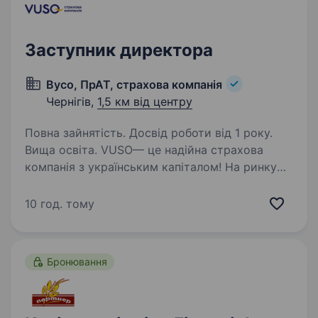
Заступник директора
Вусо, ПрАТ, страхова компанія
Чернігів,
1,5 км від центру
Повна зайнятість. Досвід роботи від 1 року.
Вища освіта. VUSO— це надійна страхова
компанія з українським капіталом! На ринку
України 24 роки. Робота у VUSO — це єдність,
рух та мислення в одному напрямку!
10 год. тому
Ми додаємо впевненості та допомагаємо
впоратись з викликами бурхливого…
Бронювання