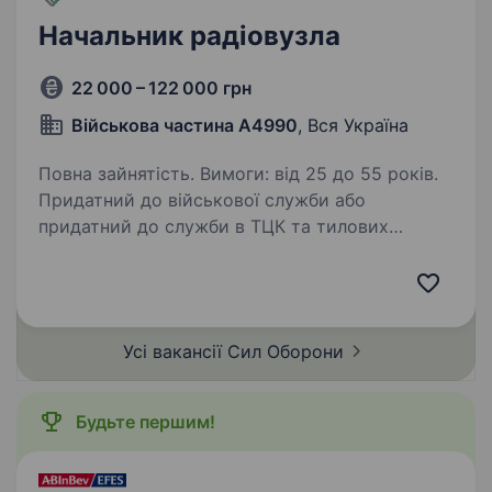
Начальник радіовузла
22 000 – 122 000 грн
Військова частина А4990
, Вся Україна
Повна зайнятість. Вимоги: від 25 до 55 років.
Придатний до військової служби або
придатний до служби в ТЦК та тилових
частинах. Умови роботи: Служба в батальйоні
зв’язку в складі ОМБР. Грошове, матеріальне
та харчове забезпечення…
Усі вакансії Сил
Оборони
Будьте першим!