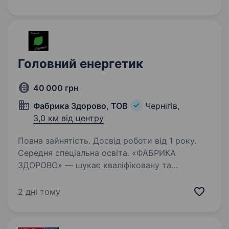
Ми — українська компанія, яка 29 років
працює на фармацевтичному…
Головний енергетик
40 000 грн
Фабрика Здорово, ТОВ
Чернігів,
3,0 км від центру
Повна зайнятість. Досвід роботи від 1 року.
Середня спеціальна освіта. «ФАБРИКА
ЗДОРОВО» — шукає кваліфіковану та
відповідальну людину на посаду Головного
енергетика в нашій компанії у місті Чернігів.
2 дні тому
Обов’язки: Відповідальність за роботу
електрообладнання обладнання підприємства;
…