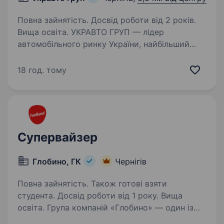
Повна зайнятість. Досвід роботи від 2 років.
Вища освіта. УКРАВТО ГРУП — лідер
автомобільного ринку України, найбільший
автовиробник, дистриб’ютор та постачальник
автосервісних послуг (www.ukravto.ua) Наша
18 год. тому
технологічність та відповідальність за якість
наданих товарів і…
Супервайзер
Глобино, ГК
Чернігів
Повна зайнятість. Також готові взяти
студента. Досвід роботи від 1 року. Вища
освіта. Група компаній «Глобино» — один із
провідних виробників ковбасних, м’ясних