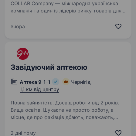
COLLAR Company — міжнародна українська
компанія та один із лідерів ринку товарів для
домашніх тварин. Уже понад 30 років
ми створюємо інноваційні продукти, які
вчора
представлені у 80+ країнах світу.
Ми залишаємося надійним…
Завідуючий аптекою
Аптека 9-1-1
Чернігів,
1,1 км від центру
Повна зайнятість. Досвід роботи від 2 років.
Вища освіта. Шукаєте не просто роботу, а
місце, де про фахівців дбають, поважають,
підтримують зпершого дня? Тоді запрошуємо
до команди аптечної мережі «Аптека 9−1-1»!
2 дні тому