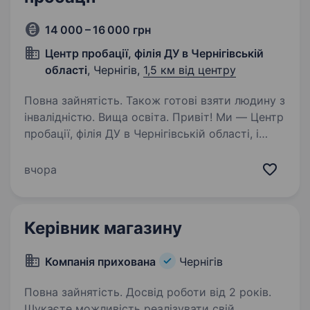
14 000 – 16 000 грн
Центр пробації, філія ДУ в Чернігівській
області
, Чернігів,
1,5 км від центру
Повна зайнятість. Також готові взяти людину з
інвалідністю. Вища освіта. Привіт! Ми — Центр
пробації, філія ДУ в Чернігівській області, і
ми прагнемо створити справедливе
та безпечне суспільство, де кожен має шанс
вчора
на нове життя без повторних правопорушень.
Запрошуємо приєднатися до нашої…
Керівник магазину
Компанія прихована
Чернігів
Повна зайнятість. Досвід роботи від 2 років.
Шукаєте можливість реалізувати свій