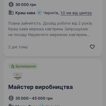
30 000 грн
Краш кава
Чернігів,
1,0 км від центру
Повна зайнятість. Досвід роботи від 2 років.
Краш кава мережа кавʼярень Запрошуємо
на посаду Керуючого мережою кавʼярень
людину, яка готова взяти на себе
відповідальність за розвиток і ефективну
2 дні тому
роботу наших закладів. Якщо ти любиш каву,
вмієш організовувати…
Бронювання
Майстер виробництва
35 000 – 45 000 грн