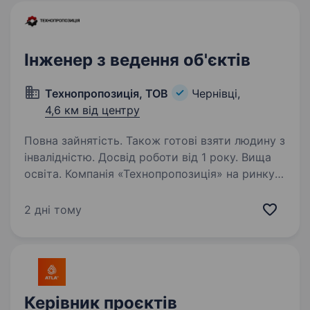
Інженер з ведення об'єктів
Технопропозиція, ТОВ
Чернівці,
4,6 км від центру
Повна зайнятість. Також готові взяти людину з
інвалідністю. Досвід роботи від 1 року. Вища
освіта. Компанія «Технопропозиція» на ринку
вже 25 років. Ми створюємо комфорт
та затишок в оселях та офісах.
2 дні тому
Ми встановлюємо та забезпечуємо
функціонування всіх інженерних мереж —
опалення, вентиляція, кондиціонування,…
Керівник проєктів