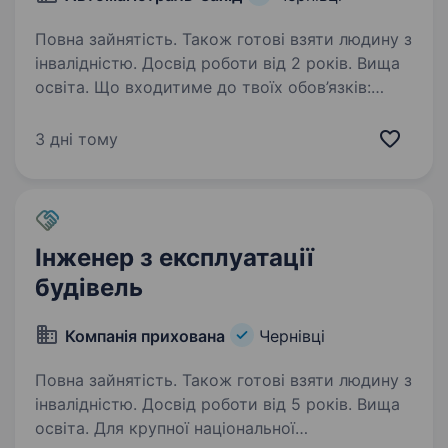
Повна зайнятість. Також готові взяти людину з
інвалідністю. Досвід роботи від 2 років. Вища
освіта. Що входитиме до твоїх обов’язків:
Повне керівництво будівельними проєктами —
від планування до здачі об'єкта
3 дні тому
в експлуатацію. Пошук, координація роботи
команд та підрядників, забезпечення
дотримання термінів…
Інженер з експлуатації
будівель
Компанія прихована
Чернівці
Повна зайнятість. Також готові взяти людину з
інвалідністю. Досвід роботи від 5 років. Вища
освіта. Для крупної національної