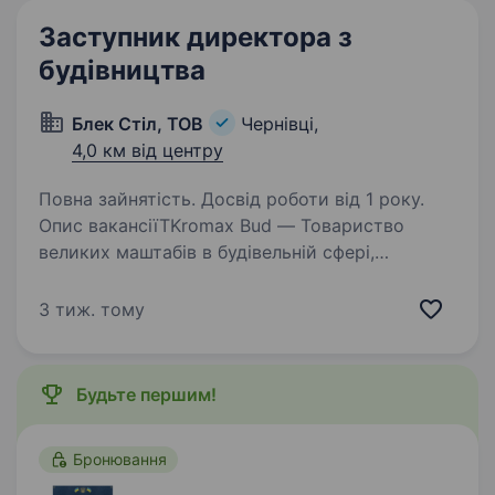
Заступник директора з
будівництва
Блек Стіл, ТОВ
Чернівці,
4,0 км від центру
Повна зайнятість. Досвід роботи від 1 року.
Опис вакансіїТKromax Bud — Товариство
великих маштабів в будівельній сфері,
запрошує в свою команду досвідченого
заступника директора з будівництва для
3 тиж. тому
вдосконалення та реалізації своїх
можливостей Вимоги: досвід…
Будьте першим!
Бронювання