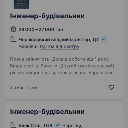
Інженер-будівельник
26 000 – 27 000 грн
Чернівецький слідчий ізолятор, ДУ
Чернівці,
0,5 км від центру
Повна зайнятість. Досвід роботи від 1 року.
Вища освіта. Вимоги: Другий (магістерський)
рівень вищої освіти, галузь знань: управління
та адміністрування (код спеціальності 071,
072, 073, 075, 076), механічна інженерія (131,
3 тиж. тому
132, 133, 134), електрична інженерія (141, 142,…
Інженер-будівельник
Блек Стіл, ТОВ
Чернівці,