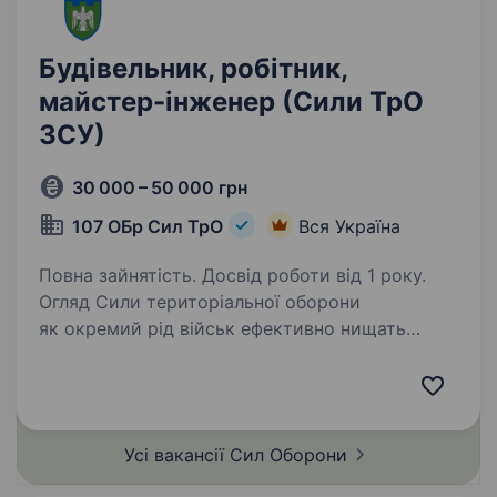
Будівельник, робітник,
майстер-інженер (Сили ТрО
ЗСУ)
30 000 – 50 000 грн
107 ОБр Сил ТрО
Вся Україна
Повна зайнятість. Досвід роботи від 1 року.
Огляд Сили територіальної оборони
як окремий рід військ ефективно нищать
ворога з перших днів повномасштабного
вторгнення. Ми запрошуємо інженера-
будівельника для організації та керівництва
роботами зі зведення…
Усі вакансії Сил
Оборони