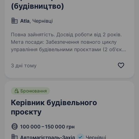
(будівництво)
Atla
, Чернівці
Повна зайнятість. Досвід роботи від 2 років.
Мета посади: Забезпечення повного циклу
управління будівельними проєктами (2 об'єкти
в м. Чернівці) — від планування та підготовки
до введення об'єкта в експлуатацію —
3 дні тому
з дотриманням строків, бюджету, стандартів…
Бронювання
Керівник будівельного
проєкту
100 000 – 150 000 грн
Автомагістраль-Захід
Чернівці