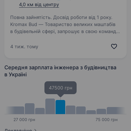
4,0 км від центру
Повна зайнятість. Досвід роботи від 1 року.
Kromax Bud — Товариство великих маштабів
в будівельній сфері, запрошує в свою команду
інженера-будівельника для вдосконалення
та реалізації своїх можливостей Опис
4 тиж. тому
вакансіїВимоги: інженерно-будівельна освіта;
…
Середня зарплата інженера з будівництва
в Україні
47500 грн
27 000 грн
75 000 грн
Докладніше