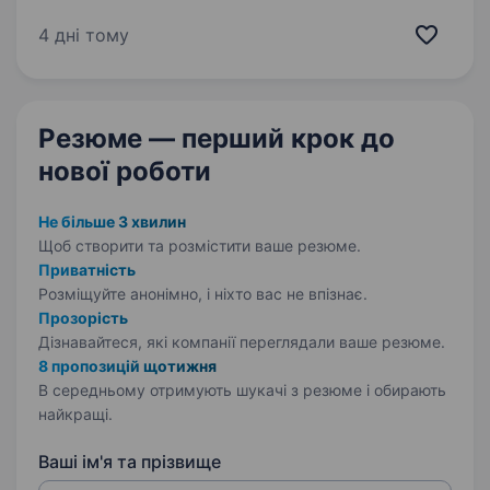
девелоперської компанії Інженера
з експлуатації будівель в м. Чернівці Компанія
4 дні тому
пропонує: гідну і своєчасну оплату праці без
затримок, широкі можливості кар'єрного
росту та професійного…
Резюме — перший крок
до
нової роботи
Не більше 3 хвилин
Щоб створити та розмістити ваше
резюме.
Приватність
Розміщуйте анонімно, і ніхто вас не впізнає.
Прозорість
Дізнавайтеся, які компанії переглядали ваше резюме.
8 пропозицій щотижня
В середньому отримують шукачі з резюме і обирають
найкращі.
Ваші ім'я та прізвище