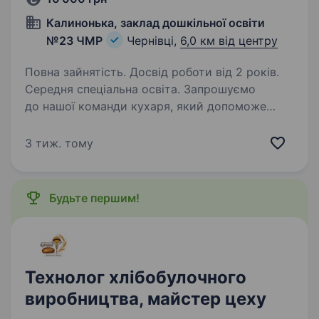
Калинонька, заклад дошкільної освіти
№23 ЧМР
Чернівці,
6,0 км від центру
Повна зайнятість. Досвід роботи від 2 років.
Середня спеціальна освіта. Запрошуємо
до нашої команди кухаря, який допоможе
створювати смачні та корисні страви для
наших маленьких вихованців. Обов’язки:
3 тиж. тому
Приготування різноманітних страв згідно
з затвердженим меню та санітарними
нормами…
Будьте першим!
Технолог хлібобулочного
виробництва, майстер цеху