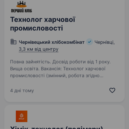
хіміка-лаборанта, технолога у лабораторію…
Технолог харчової
промисловості
Чернівецький хлібокомбінат
Чернівці,
3,3 км від центру
Повна зайнятість. Досвід роботи від 1 року.
Вища освіта. Вакансія: Технолог харчової
промисловості (змінний, робота згідно
графіків 1×3) змінний технолог (графік роботи
сутки через 3) Місце роботи: м.Чернівці, ТОВ
4 дні тому
«Чернівецький хлібокомбінат» Вимоги: Вища
освіта зі…