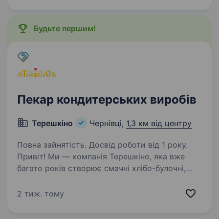
Будьте першим!
Пекар кондитерських виробів
Терешкіно
Чернівці,
1,3 км від центру
Повна зайнятість. Досвід роботи від 1 року.
Привіт! Ми — компанія Терешкіно, яка вже
багато років створює смачні хлібо-булочні,
кондитерські та кулінарні вироби, що радують
наших клієнтів у Чернівцях та за їх межами.
2 тиж. тому
Якщо ти любиш працювати з тістом, цінуєш…