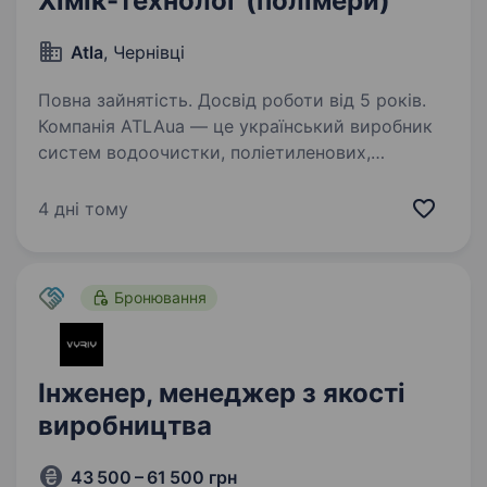
Хімік-технолог (полімери)
Atla
, Чернівці
Повна зайнятість. Досвід роботи від 5 років.
Компанія ATLAua — це український виробник
систем водоочистки, поліетиленових,
металопластикових та поліпропіленових труб,
поліпропіленових фітингів, гідроакумуляторів
4 дні тому
для систем водопостачання та опалення.
Запрошуємо…
Бронювання
Інженер, менеджер з якості
виробництва
43 500 – 61 500 грн