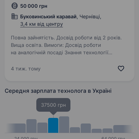
50 000 грн
Буковинський каравай
, Чернівці,
3,4 км від центру
Повна зайнятість. Досвід роботи від 2 років.
Вища освіта. Вимоги: Досвід роботи
на аналогічній посаді Знання технології
виробництва хлібобулочних виробів
Відповідальність, уважність, організованість.
4 тиж. тому
Умови роботи: з 8:00 до 18:00 Обов’язки:
Контроль технологічного…
Середня зарплата технолога
в Україні
37500 грн
24 000 грн
64 000 грн