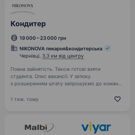
Кондитер
19 000 – 23 000 грн
NIKONOVA пекарня&кондитерська
Чернівці,
3,3 км від центру
Повна зайнятість. Також готові взяти
студента. Опис вакансії: У зв’язку
з розширенням штату запрошуємо до команди
кондитера з досвідом роботи. Ми — сучасна
кондитерська, яка створює якісні та смачні
1 тиж. тому
десерти за традиційними та авторськими
рецептами. Шукаємо творчого,…