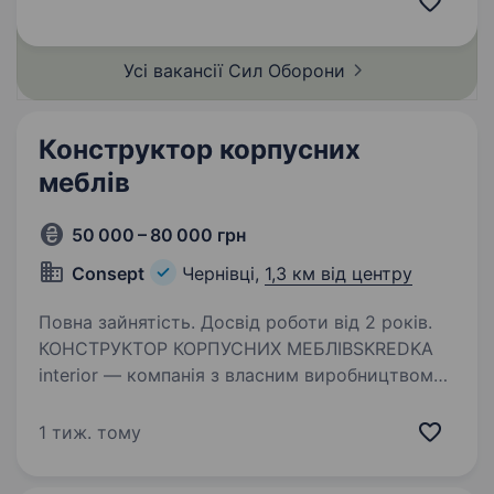
ударних, розвідувальних безпілотних…
Усі вакансії Сил
Оборони
Конструктор корпусних
меблів
50 000 – 80 000 грн
Consept
Чернівці,
1,3 км від центру
Повна зайнятість. Досвід роботи від 2 років.
КОНСТРУКТОР КОРПУСНИХ МЕБЛІВSKREDKA
interior — компанія з власним виробництвом
індивідуальних корпусних меблів — запрошує
до команди ДОСВІДЧЕНОГО конструктора
1 тиж. тому
корпусних меблів. Ми шукаємо спеціаліста,
який уміє…