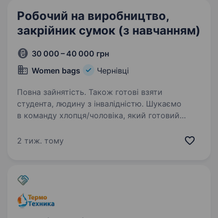
Робочий на виробництво,
закрійник сумок (з навчанням)
30 000 – 40 000 грн
Women bags
Чернівці
Повна зайнятість. Також готові взяти
студента, людину з інвалідністю. Шукаємо
в команду хлопця/чоловіка, який готовий
працювати руками, швидко вчитися
та стабільно заробляти. Досвід
2 тиж. тому
не обов’язковий — усього навчимо!
Що ми пропонуємо? Стажування оплачується
з першого дня. Стабільний…