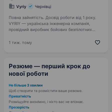
Vyriy
Чернівці
Повна зайнятість. Досвід роботи від 1 року.
VYRIY — українська інженерна компанія,
провідний виробник бойових безпілотних
комплексів, активно впроваджує системи
роботизації війни та рішення з локалізованих
1 тиж. тому
комплектуючих. Ми ростемо, розширюємо
команду та шукаємо…
Резюме — перший крок
до
нової роботи
Не більше 3 хвилин
Щоб створити та розмістити ваше
резюме.
Приватність
Розміщуйте анонімно, і ніхто вас не впізнає.
Прозорість