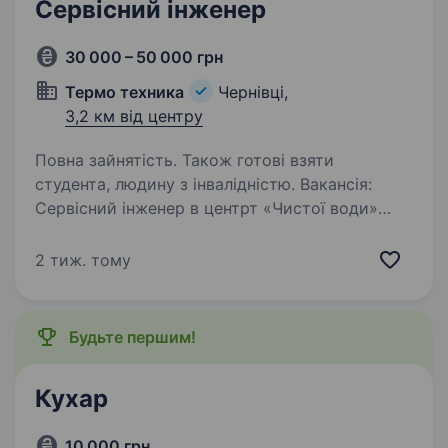
Сервісний інженер
30 000 – 50 000 грн
Термо техника
Чернівці,
3,2 км від центру
Повна зайнятість. Також готові взяти
студента, людину з інвалідністю. Вакансія:
Сервісний інженер в центрт «Чистої води»
Місце роботи: Чернівці Компанія «Термо
техника» шукає в свою команду
2 тиж. тому
кваліфікованого Сервісного інженера.
Ми спеціалізуємося на продажу
та обслуговуванні фільтраційної…
Будьте першим!
Кухар
10 000 грн