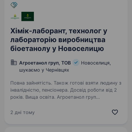
Хімік-лаборант, технолог у
лабораторію виробництва
біоетанолу у Новоселицю
Агроетанол груп, ТОВ
Новоселиця,
шукаємо у Чернівцях
Повна зайнятість. Також готові взяти людину з
інвалідністю, пенсіонера. Досвід роботи від 2
років. Вища освіта. Агроетанол груп
підприємство, яке працює у сфері
відновлюваної енергетики, виробляючи
2 дні тому
біоетанол та біогаз із сільськогосподарської
сировини. Запрошуємо до нашої команди