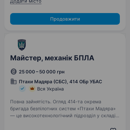
Додати місто
Продовжити
Майстер, механік БПЛА
25 000 – 50 000 грн
Птахи Мадяра (СБС), 414 ОБр УБАС
Вся Україна
Повна зайнятість. Огляд 414-та окрема
бригада безпілотних систем «Птахи Мадяра»
— це високотехнологічний підрозділ у складі
Сил безпілотних систем Збройних Сил
України, що спеціалізується на застосуванні