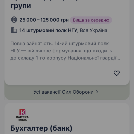
групи
25 000 – 125 000 грн
Вища за середню
14 штурмовий полк НГУ
, Вся Україна
Повна зайнятість. 14-ий штурмовий полк
НГУ — військове формування, що входить
до складу 1-го корпусу Національної гвардії
України «Азов». Підрозділ, фундаментом якого
став Інтернаціональний батальйон бригади
Азов, розширився до полку…
Усі вакансії Сил
Оборони
Бухгалтер (банк)