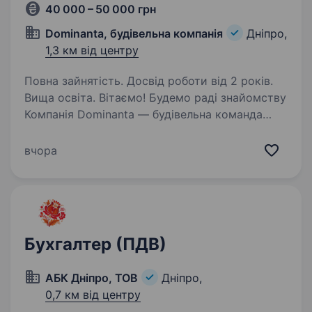
40 000 – 50 000 грн
Dominanta, будівельна компанія
Дніпро,
1,3 км від центру
Повна зайнятість. Досвід роботи від 2 років.
Вища освіта. Вітаємо! Будемо раді знайомству
Компанія Dominanta — будівельна команда
з 16-річним досвідом, яка спеціалізується
на будівництві, ремонтно-оздоблювальних
вчора
роботах та інженерних системах для об'єктів
будь-якої складності…
Бухгалтер (ПДВ)
АБК Дніпро, ТОВ
Дніпро,
0,7 км від центру