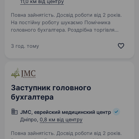
11,0 км від центру
Повна зайнятість. Досвід роботи від 2 років.
На постійну роботу шукаємо Помічника
головного бухгалтера. Роздрібна торгівля
(мережа магазинів пива та супутнього товару)
Умови праці: З/п 30000 — 35000 грн
3 год. тому
з перспективою, плюс річна премія.
Територіально:…
Заступник головного
бухгалтера
JMC, еврейский медицинский центр
Дніпро,
0,8 км від центру
Повна зайнятість. Досвід роботи від 2 років.