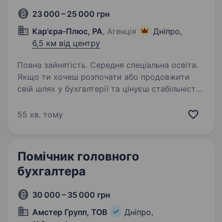
23 000 – 25 000 грн
Кар'єра-Плюс, РА
, Агенція
Дніпро,
6,5 км від центру
Повна зайнятість. Середня спеціальна освіта.
Якщо ти хочеш розпочати або продовжити
свій шлях у бухгалтерії та цінуєш стабільність і
розвиток — ми запрошуємо тебе приєднатися
до нашої команди у місті Дніпро на посаду
55 хв. тому
бухгалтера (банк). Що ти будеш робити:…
Помічник головного
бухгалтера
30 000 – 35 000 грн
Амстер Групп, ТОВ
Дніпро,