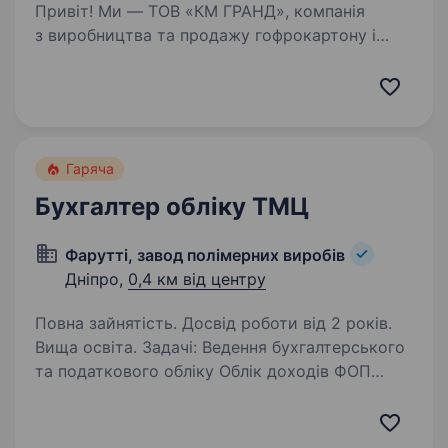
Привіт! Ми — ТОВ «КМ ГРАНД», компанія
з виробництва та продажу гофрокартону і
гофротари. Що буде входити до твоїх
обов’язків: Обробка та облік первинних
фінансових документів (накладні, рахунки,
акти тощо). …
Гаряча
Бухгалтер обліку ТМЦ
Фарутті, завод полімерних виробів
Дніпро,
0,4 км від центру
Повна зайнятість. Досвід роботи від 2 років.
Вища освіта. Задачі: Ведення бухгалтерського
та податкового обліку Облік доходів ФОП
Робота з системою інтернет банкінг Ведення
бухгалтерського обліку по реалізації
та придбання товарів Контроль розрахунків і