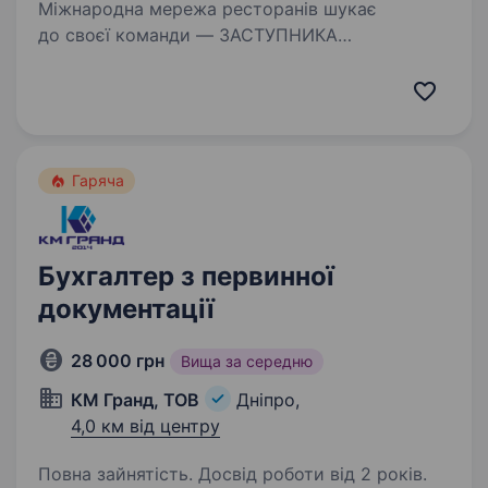
Міжнародна мережа ресторанів шукає
до своєї команди — ЗАСТУПНИКА
ГОЛОВНОГО БУХГАЛТЕРА. Вимоги: Освіта:
вища (економіка/бух.облік/фінанси). Досвід
роботи: від 5 років на аналогічній посаді.
Впевнений користувач:…
Гаряча
Бухгалтер з первинної
документації
28 000 грн
Вища за середню
КМ Гранд, ТОВ
Дніпро,
4,0 км від центру
Повна зайнятість. Досвід роботи від 2 років.