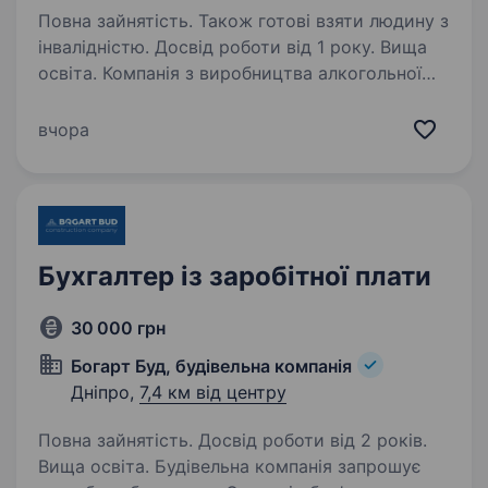
Повна зайнятість. Також готові взяти людину з
інвалідністю. Досвід роботи від 1 року. Вища
освіта. Компанія з виробництва алкогольної
та безалкогольної продукції відкриває
конкурс на заміщення вакантної посади:
вчора
Вакансія: Бухгалтер з ПДВ Компанія: ТОВ «АБК
Дніпро» Місто: Дніпро Адреса офісу: вул.
Святослава Хороброго,…
Бухгалтер із заробітної плати
30 000 грн
Богарт Буд, будівельна компанія
Дніпро,
7,4 км від центру
Повна зайнятість. Досвід роботи від 2 років.
Вища освіта. Будівельна компанія запрошує