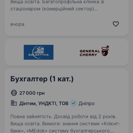
Вища освіта. Багатопрофільна клініка зі
стаціонаром (комерційний сектор)
«Єврейський медичний центр JMC» у місті
Дніпро. Запрошуємо до нашої команди
вчора
відповідальну та професійну людину на посаду
заступника головного бухгалтера…
Бухгалтер (1 кат.)
27 000 грн
Дінтем, УНДКТІ, ТОВ
Дніпро
Повна зайнятість. Досвід роботи від 2 років.
Вища освіта. Вимоги: знання системи «Клієнт-
банк», «МЕdok» систему бухгалтерського