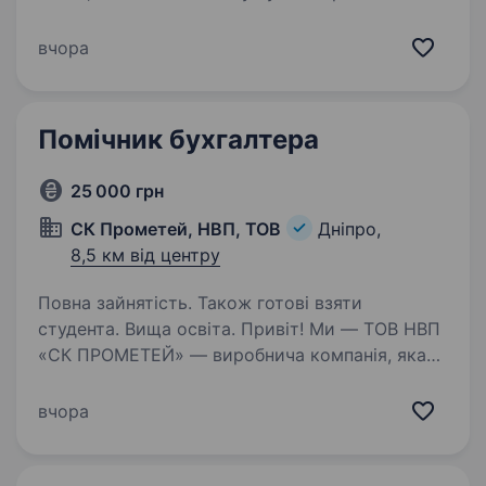
обліку «BAF». EXCEL., досвід роботи від 3-х
років, в/ о- профільна освіта (економіка
вчора
підприємства, бухгалтерський облік) Посадові
обов’язки:…
Помічник бухгалтера
25 000 грн
СК Прометей, НВП, ТОВ
Дніпро,
8,5 км від центру
Повна зайнятість. Також готові взяти
студента. Вища освіта. Привіт! Ми — ТОВ НВП
«СК ПРОМЕТЕЙ» — виробнича компанія, яка
створює металоконструкції та вироби
з чорної й нержавіючої сталі. Наші клієнти —
вчора
бізнеси, які будують, розвиваються і
масштабуються, а значить — попит…