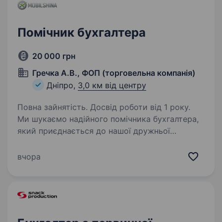
Помічник бухгалтера
20 000 грн
Гречка А.В., ФОП (торговельна компанія)
Дніпро,
3,0 км від центру
Повна зайнятість. Досвід роботи від 1 року.
Ми шукаємо надійного помічника бухгалтера,
який приєднається до нашої дружньої
команди. Що входитиме до твоїх обов’язків:
Ведення первинної бухгалтерської
вчора
документації (накладні, рахунки, акти
виконаних робіт)…