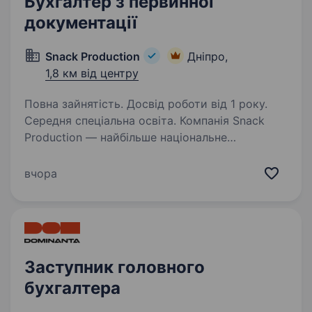
Бухгалтер з первинної
документації
Snack Production
Дніпро,
1,8 км від центру
Повна зайнятість. Досвід роботи від 1 року.
Середня спеціальна освіта. Компанія Snack
Production — найбільше національне
об'єднання торгово-виробничих підприємств
(ТМ Флінт, Хуторок, Морські, Сан Санич, Big
вчора
Bob, Chipster’s, Zeffir), яке зберігає першість
у своєму сегменті й успішно…
Заступник головного
бухгалтера